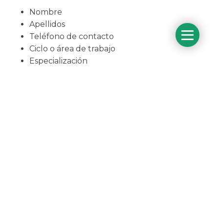
Nombre
Apellidos
Teléfono de contacto
Ciclo o área de trabajo
Especialización
Currículum
Además, nos gustaría conocer por qué quieres
trabajar en Orvalle.
¡Gracias!
Sigues siendo parte