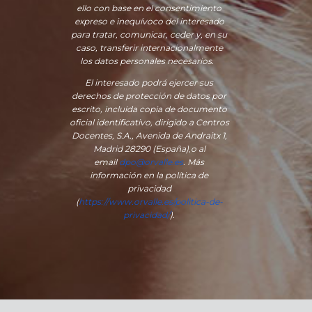
ello con base en el consentimiento
expreso e inequívoco del interesado
para tratar, comunicar, ceder y, en su
caso, transferir internacionalmente
los datos personales necesarios.
El interesado podrá ejercer sus
derechos de protección de datos por
escrito, incluida copia de documento
oficial identificativo, dirigido a Centros
Docentes, S.A., Avenida de Andraitx 1,
Madrid 28290 (España)
,
o
al
email
dpo@orvalle.es
. Más
información en la política de
privacidad
(
https://www.orvalle.es/politica-de-
privacidad/
).