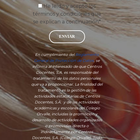
He leído y acepto los
términos y condiciones que
se explican a continuación*
ENVIAR
En cumplimiento del
Reglamento
General de Protección de Datos
, se
informa al interesado de que Centros
Docentes, S.A. es responsable del
tratamiento de los datos personales
que va a proporcionar. La finalidad del
tratamiento es la gestión de las
actividades estatutarias de Centros
Docentes, S.A. y de las actividades
académicas y escolares del Colegio
Orvalle, incluidas la promoción y
desarrollo de actividades organizadas
o promovidas directa o
indirectamente por Centros
Docentes, S.A. (Colegio Orvalle). Todo