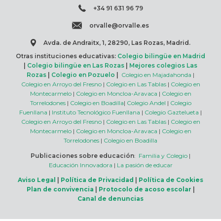
+34 91 631 96 79
orvalle@orvalle.es
Avda. de Andraitx, 1, 28290, Las Rozas, Madrid.
Otras instituciones educativas:
Colegio bilingüe en Madrid
|
Colegio bilingüe en Las Rozas
|
Mejores colegios Las
Rozas
|
Colegio en Pozuelo
|
Colegio en Majadahonda
|
Colegio en Arroyo del Fresno
|
Colegio en Las Tablas
|
Colegio en
Montecarmelo
|
Colegio en Moncloa-Aravaca
|
Colegio en
Torrelodones
|
Colegio en Boadilla
|
Colegio Andel
|
Colegio
Fuenllana
|
Instituto Tecnológico Fuenllana
|
Colegio Gaztelueta
|
Colegio en Arroyo del Fresno
|
Colegio en Las Tablas
|
Colegio en
Montecarmelo
|
Colegio en Moncloa-Aravaca
|
Colegio en
Torrelodones
|
Colegio en Boadilla
Publicaciones sobre educación
:
Familia y Colegio
|
Educación Innovadora
|
La pasión de educar
Aviso Legal
|
Política de Privacidad
|
Política de Cookies
Plan de convivencia
|
Protocolo de acoso escolar
|
Canal de denuncias