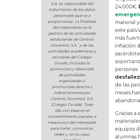
S.A. es responsable del
24.000€.
tratamiento de los datos
emergenc
personales que va a
proporcionar. La finalidad
material y
del tratamiento es la
este país.
gestión de las actividades
más fuerte
estatutarias de Centros
Docentes, S.A. y de las
inflación 
actividades académicas y
sacerdote
escolares del Colegio
soportando
Orvalle, incluidas la
personas.
promoción y desarrollo
de actividades
desfallez
organizadas o
de las per
promovidas directa o
meses han 
indirectamente por
Centros Docentes, S.A.
abandonar
(Colegio Orvalle). Todo
ello con base en el
Gracias a 
consentimiento expreso e
materiales
inequívoco del interesado
para tratar, comunicar,
equipos de
ceder y, en su caso,
alumnas h