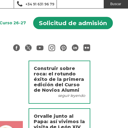
+34 91 631 96 79
Solicitud de admisión
Curso 26-27
Construir sobre
roca: el rotundo
éxito de la primera
edición del Curso
de Novios Alumni
seguir leyendo
Orvalle junto al
Papa: así vivimos la
visita de León XIV