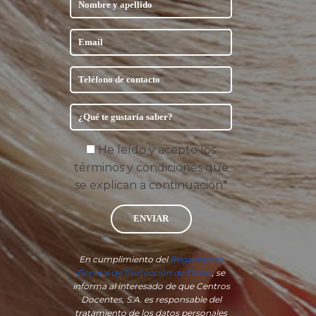
He leído y acepto los
términos y condiciones que
se explican a continuación*
ENVIAR
En cumplimiento del
Reglamento
General de Protección de Datos
, se
informa al interesado de que Centros
Docentes, S.A. es responsable del
tratamiento de los datos personales