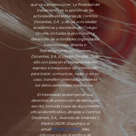
que va a proporcionar. La finalidad del
tratamiento es la gestión de las
actividades estatutarias de Centros
Docentes, S.A. y de las actividades
académicas y escolares del Colegio
Orvalle, incluidas la promoción y
desarrollo de actividades organizadas
o promovidas directa o
indirectamente por Centros
Docentes, S.A. (Colegio Orvalle). Todo
ello con base en el consentimiento
expreso e inequívoco del interesado
para tratar, comunicar, ceder y, en su
caso, transferir internacionalmente
los datos personales necesarios.
El interesado podrá ejercer sus
derechos de protección de datos por
escrito, incluida copia de documento
oficial identificativo, dirigido a Centros
Docentes, S.A., Avenida de Andraitx 1,
Madrid 28290 (España)
,
o
al
email
dpo@orvalle.es
. Más
información en la política de