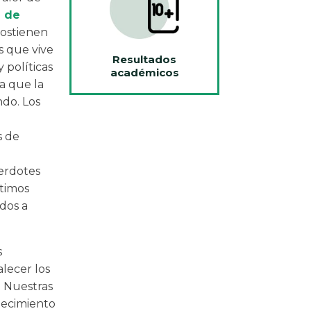
 de
sostienen
s que vive
Resultados
 políticas
académicos
a que la
ndo. Los
s de
erdotes
ltimos
ados a
s
lecer los
. Nuestras
decimiento