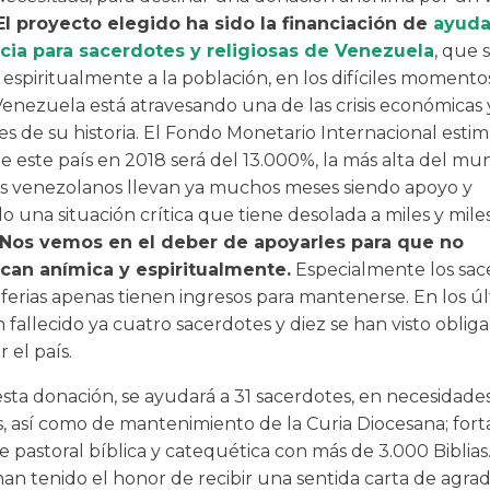
El proyecto elegido ha sido la financiación de
ayuda
ia para sacerdotes y religiosas de Venezuela
, que 
 espiritualmente a la población, en los difíciles momento
Venezuela está atravesando una de las crisis económicas y
s de su historia. El Fondo Monetario Internacional estim
de este país en 2018 será del 13.000%, la más alta del mu
s venezolanos llevan ya muchos meses siendo apoyo y
 una situación crítica que tiene desolada a miles y mile
Nos vemos en el deber de apoyarles para que no
can anímica y espiritualmente.
Especialmente los sac
iferias apenas tienen ingresos para mantenerse. En los ú
fallecido ya cuatro sacerdotes y diez se han visto oblig
 el país.
esta donación, se ayudará a 31 sacerdotes, en necesidade
, así como de mantenimiento de la Curia Diocesana; forta
 pastoral bíblica y catequética con más de 3.000 Biblias
an tenido el honor de recibir una sentida carta de agra