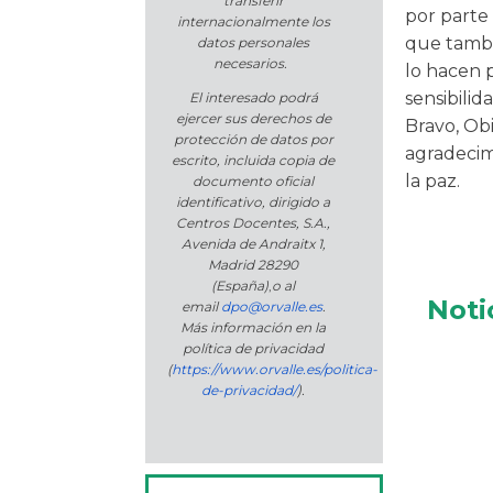
transferir
por parte
internacionalmente los
que tambi
datos personales
necesarios.
lo hacen p
sensibilid
El interesado podrá
ejercer sus derechos de
Bravo, Ob
protección de datos por
agradecim
escrito, incluida copia de
la paz.
documento oficial
identificativo, dirigido a
Centros Docentes, S.A.,
Avenida de Andraitx 1,
Madrid 28290
(España)
,
o
al
Noti
email
dpo@orvalle.es
.
Más información en la
política de privacidad
(
https://www.orvalle.es/politica-
de-privacidad/
).