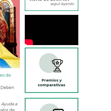
seguir leyendo
neo de
Premios y
comparativas
 ¿Deben
r
Ayuda a
valor de