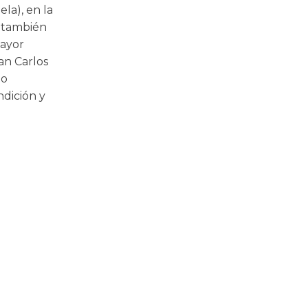
la), en la
s también
mayor
an Carlos
do
dición y