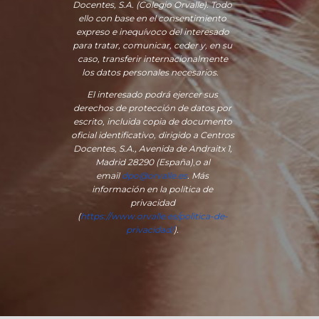
Docentes, S.A. (Colegio Orvalle). Todo
ello con base en el consentimiento
expreso e inequívoco del interesado
para tratar, comunicar, ceder y, en su
caso, transferir internacionalmente
los datos personales necesarios.
El interesado podrá ejercer sus
derechos de protección de datos por
escrito, incluida copia de documento
oficial identificativo, dirigido a Centros
Docentes, S.A., Avenida de Andraitx 1,
Madrid 28290 (España)
,
o
al
email
dpo@orvalle.es
. Más
información en la política de
privacidad
(
https://www.orvalle.es/politica-de-
privacidad/
).