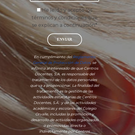
He leído y acepto los
términos y condiciones que
se explican a continuación*
ENVIAR
En cumplimiento del
Reglamento
General de Protección de Datos
, se
informa al interesado de que Centros
Docentes, S.A. es responsable del
tratamiento de los datos personales
que va a proporcionar. La finalidad del
tratamiento es la gestión de las
actividades estatutarias de Centros
Docentes, S.A. y de las actividades
académicas y escolares del Colegio
Orvalle, incluidas la promoción y
desarrollo de actividades organizadas
o promovidas directa o
indirectamente por Centros