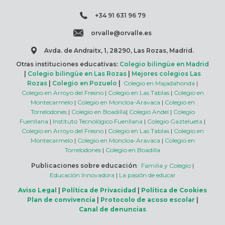
+34 91 631 96 79
orvalle@orvalle.es
Avda. de Andraitx, 1, 28290, Las Rozas, Madrid.
Otras instituciones educativas:
Colegio bilingüe en Madrid
|
Colegio bilingüe en Las Rozas
|
Mejores colegios Las
Rozas
|
Colegio en Pozuelo
|
Colegio en Majadahonda
|
Colegio en Arroyo del Fresno
|
Colegio en Las Tablas
|
Colegio en
Montecarmelo
|
Colegio en Moncloa-Aravaca
|
Colegio en
Torrelodones
|
Colegio en Boadilla
|
Colegio Andel
|
Colegio
Fuenllana
|
Instituto Tecnológico Fuenllana
|
Colegio Gaztelueta
|
Colegio en Arroyo del Fresno
|
Colegio en Las Tablas
|
Colegio en
Montecarmelo
|
Colegio en Moncloa-Aravaca
|
Colegio en
Torrelodones
|
Colegio en Boadilla
Publicaciones sobre educación
:
Familia y Colegio
|
Educación Innovadora
|
La pasión de educar
Aviso Legal
|
Política de Privacidad
|
Política de Cookies
Plan de convivencia
|
Protocolo de acoso escolar
|
Canal de denuncias