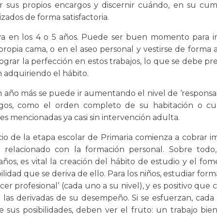
ar sus propios encargos y discernir cuándo, en su cum
izados de forma satisfactoria.
a en los 4 o 5 años. Puede ser buen momento para in
propia cama, o en el aseo personal y vestirse de forma
ograr la perfección en estos trabajos, lo que se debe pr
 adquiriendo el hábito.
 año más se puede ir aumentando el nivel de ‘responsab
rgos, como el orden completo de su habitación o cul
es mencionadas ya casi sin intervención adulta.
icio de la etapa escolar de Primaria comienza a cobrar i
o relacionado con la formación personal. Sobre todo
ños, es vital la creación del hábito de estudio y el fom
lidad que se deriva de ello. Para los niños, estudiar for
er profesional’ (cada uno a su nivel), y es positivo que
 las derivadas de su desempeño. Si se esfuerzan, cada
 sus posibilidades, deben ver el fruto: un trabajo bien