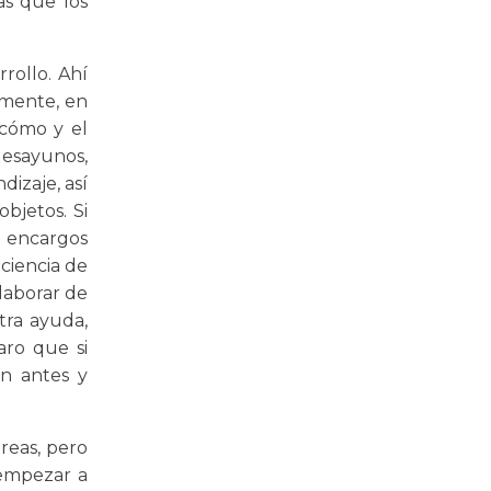
as que los
rollo. Ahí
amente, en
 cómo y el
esayunos,
izaje, así
bjetos. Si
 encargos
ciencia de
laborar de
tra ayuda,
aro que si
án antes y
reas, pero
 empezar a