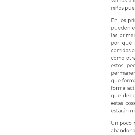
Vamos a i
niños pue
En los pr
pueden en
las prime
por qué 
comidas o 
como otra
estos pe
permanent
que forma
forma act
que debe 
estas cos
estarán m
Un poco m
abandonan