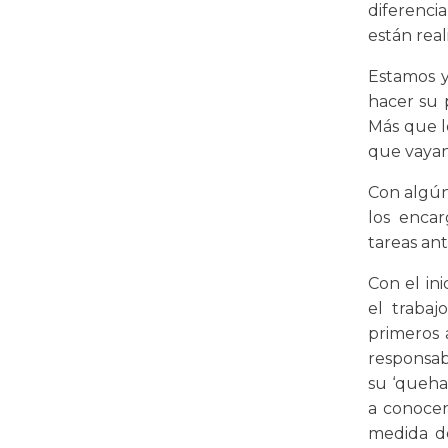
diferenci
están real
Estamos y
hacer su 
Más que l
que vayan
Con algún
los enca
tareas ant
Con el in
el trabaj
primeros a
responsabi
su ‘quehac
a conocer
medida de