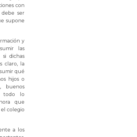
ciones con
, debe ser
que supone
ormación y
sumir las
si dichas
 claro, la
asumir qué
os hijos o
o, buenos
n todo lo
ahora que
el colegio
ente a los