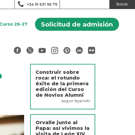
+34 91 631 96 79
Solicitud de admisión
Curso 26-27
Construir sobre
o
roca: el rotundo
éxito de la primera
edición del Curso
de Novios Alumni
seguir leyendo
Orvalle junto al
Papa: así vivimos la
visita de León XIV