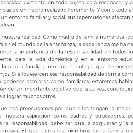
apacidad existente en todo sujeto para reconocer y a
cias de un hecho realizado libremente. Y como todo a
 un entorno familiar y social, sus repercusiones afectan 
odean.
 nuestra realidad. Como madre de familia numerosa -och
ra en el mundo de la enseñanza, la experiencia me ha h
nte la importancia de la responsabilidad en todos lo
mente, para la vida doméstica y en el entorno educ
la propia familia junto con el colegio que hemos el
ijos. Si ellos ejercen esa responsabilidad de forma corr
ligaciones escolares como familiares, estaremos habl
ón de un importante objetivo que, a su vez, contribuir
e a lograr muchos otros.
 que nos preocupamos por que ellos tengan la mejor 
a, nuestra aspiración como padres y educadores, p
a la responsabilidad, debe ser que la adquieran y la 
gresiva. El que todos los miembros de la familia o