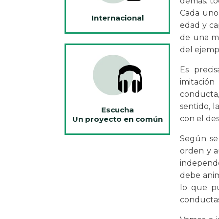
demás: tod
Cada uno 
Internacional
edad y ca
de una ma
del ejemp
Es preci
imitació
conducta,
sentido, 
Escucha
con el de
Un proyecto en común
Según se 
orden y a
independe
debe anima
lo que pu
conductas