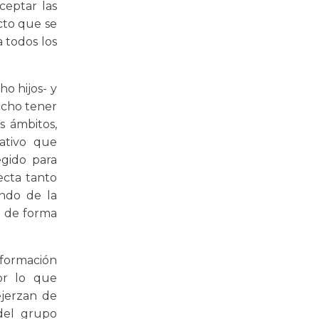
ceptar las
cto que se
a todos los
o hijos- y
echo tener
s ámbitos,
ativo que
egido para
ecta tanto
ando de la
á de forma
formación
or lo que
ejerzan de
 del grupo