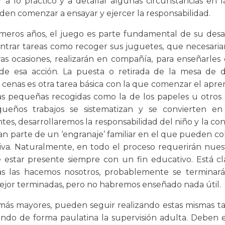
r a lo práctico y a detallar algunas circunstancias en l
den comenzar a ensayar y ejercer la responsabilidad.
imeros años, el juego es parte fundamental de su desar
trar tareas como recoger sus juguetes, que necesari
ras ocasiones, realizarán en compañía, para enseñarles
de esa acción. La puesta o retirada de la mesa de d
cenas es otra tarea básica con la que comenzar el aprend
s pequeñas recogidas como la de los papeles u otros o
queños trabajos se sistematizan y se convierten en
es, desarrollaremos la responsabilidad del niño y la con
n parte de un ‘engranaje’ familiar en el que pueden co
iva. Naturalmente, en todo el proceso requerirán nues
estar presente siempre con un fin educativo. Está cl
as las hacemos nosotros, probablemente se terminar
ejor terminadas, pero no habremos enseñado nada útil.
ás mayores, pueden seguir realizando estas mismas ta
do de forma paulatina la supervisión adulta. Deben