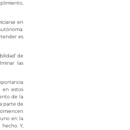
plimiento,
iciarse en
 autónoma.
etender es
ilidad’ de
minar las
mportancia
, en estos
ento de la
ma parte de
 comiencen
 uno en la
 hecho. Y,