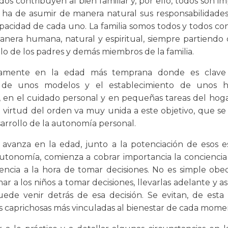
os contribuyen al bien familiar y, por ello, todos son i
ha de asumir de manera natural sus responsabilidades
pacidad de cada uno. La familia somos todos y todos co
nera humana, natural y espiritual, siempre partiendo 
lo de los padres y demás miembros de la familia.
samente en la edad más temprana donde es clave 
n de unos modelos y el establecimiento de unos h
 en el cuidado personal y en pequeñas tareas del hoga
la virtud del orden va muy unida a este objetivo, que s
sarrollo de la autonomía personal.
avanza en la edad, junto a la potenciación de esos 
utonomía, comienza a cobrar importancia la conciencia
ncia a la hora de tomar decisiones. No es simple obed
r a los niños a tomar decisiones, llevarlas adelante y a
ede venir detrás de esa decisión. Se evitan, de esta 
 caprichosas más vinculadas al bienestar de cada mome