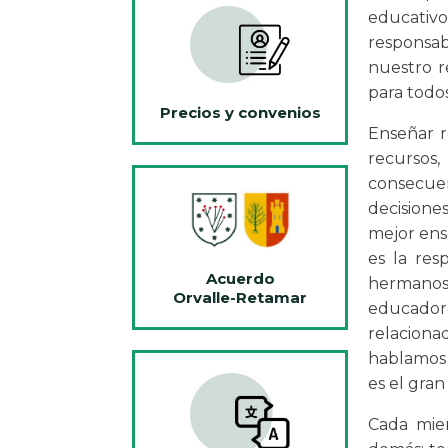
educativo
responsab
nuestro r
para todos
Precios y convenios
Enseñar r
recursos
consecue
decisione
mejor ens
es la res
Acuerdo
hermanos
Orvalle-Retamar
educador
relacion
hablamos d
es el gran
Cada miem