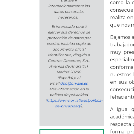
transferir
como la c
internacionalmente los
consecuen
datos personales
realiza en
necesarios.
que nos r
El interesado podrá
ejercer sus derechos de
Bajamos a
protección de datos por
escrito, incluida copia de
trabajado
documento oficial
muy prese
identificativo, dirigido a
especial
Centros Docentes, S.A.,
Avenida de Andraitx 1,
conforma 
Madrid 28290
nuestros h
(España)
,
o
al
en sus ob
email
dpo@orvalle.es
.
Más información en la
consecuci
política de privacidad
fehacient
(
https://www.orvalle.es/politica-
de-privacidad/
).
Al igual
académic
respecta 
forma pro