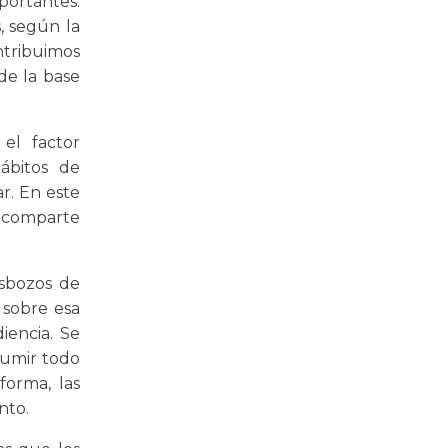
mportantes.
, según la
ntribuimos
de la base
el factor
ábitos de
r. En este
e comparte
esbozos de
 sobre esa
iencia. Se
sumir todo
forma, las
nto.