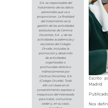
S.A. es responsable del
tratamiento de los datos
personales que va a
proporcionar. La finalidad
del tratamiento es la
gestión de las actividades
estatutarias de Centros
Docentes, S.A. y de las
actividades académicas y
escolares del Colegio
Orvalle, incluidas la
promoción y desarrollo
de actividades
organizadas o
promovidas directa o
indirectamente por
Centros Docentes, S.A.
Escrito p
(Colegio Orvalle). Todo
Madrid
ello con base en el
consentimiento expreso e
Publicad
inequívoco del interesado
para tratar, comunicar,
ceder y, en su caso,
Nos defin