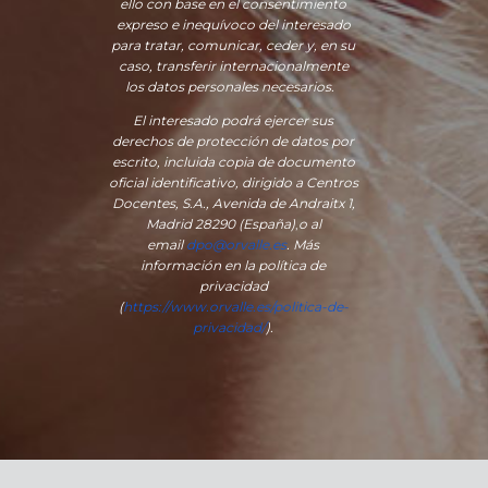
ello con base en el consentimiento
expreso e inequívoco del interesado
para tratar, comunicar, ceder y, en su
caso, transferir internacionalmente
los datos personales necesarios.
El interesado podrá ejercer sus
derechos de protección de datos por
escrito, incluida copia de documento
oficial identificativo, dirigido a Centros
Docentes, S.A., Avenida de Andraitx 1,
Madrid 28290 (España)
,
o
al
email
dpo@orvalle.es
. Más
información en la política de
privacidad
(
https://www.orvalle.es/politica-de-
privacidad/
).