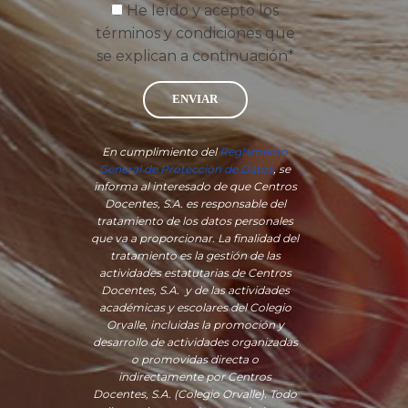
He leído y acepto los
términos y condiciones que
se explican a continuación*
ENVIAR
En cumplimiento del
Reglamento
General de Protección de Datos
, se
informa al interesado de que Centros
Docentes, S.A. es responsable del
tratamiento de los datos personales
que va a proporcionar. La finalidad del
tratamiento es la gestión de las
actividades estatutarias de Centros
Docentes, S.A. y de las actividades
académicas y escolares del Colegio
Orvalle, incluidas la promoción y
desarrollo de actividades organizadas
o promovidas directa o
indirectamente por Centros
Docentes, S.A. (Colegio Orvalle). Todo