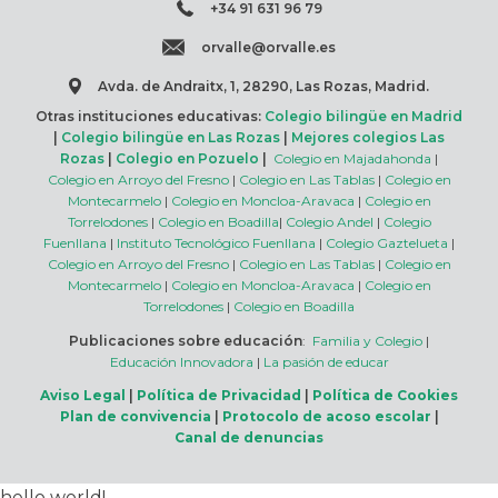
+34 91 631 96 79
orvalle@orvalle.es
Avda. de Andraitx, 1, 28290, Las Rozas, Madrid.
Otras instituciones educativas:
Colegio bilingüe en Madrid
|
Colegio bilingüe en Las Rozas
|
Mejores colegios Las
Rozas
|
Colegio en Pozuelo
|
Colegio en Majadahonda
|
Colegio en Arroyo del Fresno
|
Colegio en Las Tablas
|
Colegio en
Montecarmelo
|
Colegio en Moncloa-Aravaca
|
Colegio en
Torrelodones
|
Colegio en Boadilla
|
Colegio Andel
|
Colegio
Fuenllana
|
Instituto Tecnológico Fuenllana
|
Colegio Gaztelueta
|
Colegio en Arroyo del Fresno
|
Colegio en Las Tablas
|
Colegio en
Montecarmelo
|
Colegio en Moncloa-Aravaca
|
Colegio en
Torrelodones
|
Colegio en Boadilla
Publicaciones sobre educación
:
Familia y Colegio
|
Educación Innovadora
|
La pasión de educar
Aviso Legal
|
Política de Privacidad
|
Política de Cookies
Plan de convivencia
|
Protocolo de acoso escolar
|
Canal de denuncias
hello world!