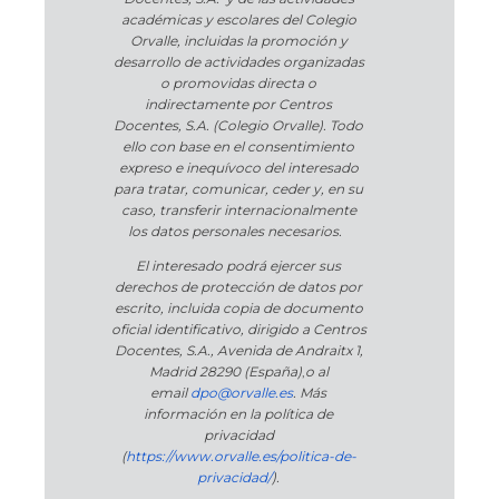
académicas y escolares del Colegio
Orvalle, incluidas la promoción y
desarrollo de actividades organizadas
o promovidas directa o
indirectamente por Centros
Docentes, S.A. (Colegio Orvalle). Todo
ello con base en el consentimiento
expreso e inequívoco del interesado
para tratar, comunicar, ceder y, en su
caso, transferir internacionalmente
los datos personales necesarios.
El interesado podrá ejercer sus
derechos de protección de datos por
escrito, incluida copia de documento
oficial identificativo, dirigido a Centros
Docentes, S.A., Avenida de Andraitx 1,
Madrid 28290 (España)
,
o
al
email
dpo@orvalle.es
. Más
información en la política de
privacidad
(
https://www.orvalle.es/politica-de-
privacidad/
).