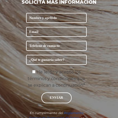
SOLICITA MÁS INFORMACIÓN
He leído y acepto los
términos y condiciones que
se explican a continuación*
ENVIAR
En cumplimiento del
Reglamento
General de Protección de Datos
, se