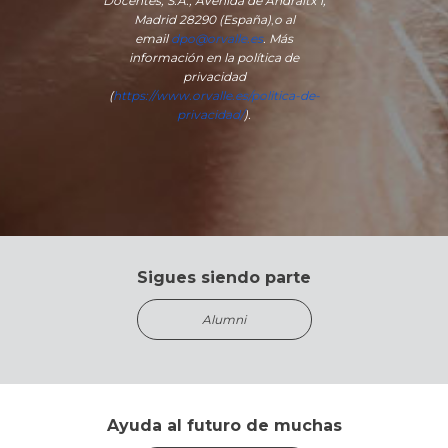
Docentes, S.A., Avenida de Andraitx 1,
Madrid 28290 (España)
,
o
al
email
dpo@orvalle.es
. Más
información en la política de
privacidad
(
https://www.orvalle.es/politica-de-
privacidad/
).
Sigues siendo parte
Alumni
Ayuda al futuro de muchas