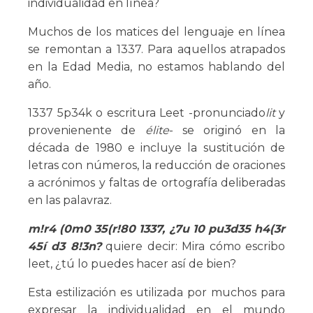
individualidad en línea?
Muchos de los matices del lenguaje en línea
se remontan a 1337. Para aquellos atrapados
en la Edad Media, no estamos hablando del
año.
1337 5p34k o escritura Leet -pronunciado
lit
y
provenienente de
élite
- se originó en la
década de 1980 e incluye la sustitución de
letras con números, la reducción de oraciones
a acrónimos y faltas de ortografía deliberadas
en las palavraz.
m!r4 (0m0 35(r!80 1337, ¿7u 10 pu3d35 h4(3r
45í d3 8!3n?
quiere decir: Mira cómo escribo
leet, ¿tú lo puedes hacer así de bien?
Esta estilización es utilizada por muchos para
expresar la individualidad en el mundo