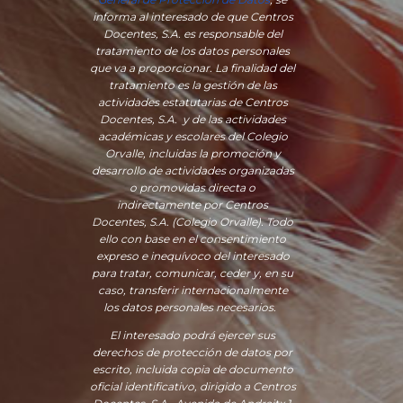
informa al interesado de que Centros
Docentes, S.A. es responsable del
tratamiento de los datos personales
que va a proporcionar. La finalidad del
tratamiento es la gestión de las
actividades estatutarias de Centros
Docentes, S.A. y de las actividades
académicas y escolares del Colegio
Orvalle, incluidas la promoción y
desarrollo de actividades organizadas
o promovidas directa o
indirectamente por Centros
Docentes, S.A. (Colegio Orvalle). Todo
ello con base en el consentimiento
expreso e inequívoco del interesado
para tratar, comunicar, ceder y, en su
caso, transferir internacionalmente
los datos personales necesarios.
El interesado podrá ejercer sus
derechos de protección de datos por
escrito, incluida copia de documento
oficial identificativo, dirigido a Centros