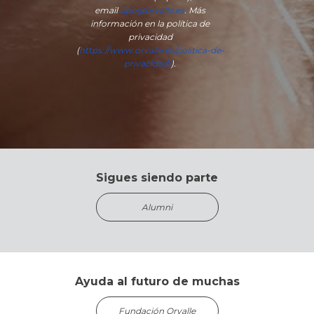
email
dpo@orvalle.es
. Más
información en la política de
privacidad
(
https://www.orvalle.es/politica-de-
privacidad/
).
Sigues siendo parte
Alumni
Ayuda al futuro de muchas
Fundación Orvalle