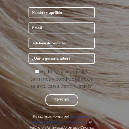
He leído y acepto los
términos y condiciones que
se explican a continuación*
ENVIAR
En cumplimiento del
Reglamento
General de Protección de Datos
, se
informa al interesado de que Centros