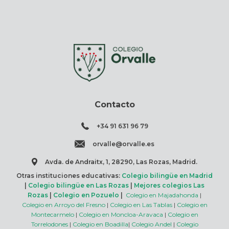
Contacto
+34 91 631 96 79
orvalle@orvalle.es
Avda. de Andraitx, 1, 28290, Las Rozas, Madrid.
Otras instituciones educativas:
Colegio bilingüe en Madrid
|
Colegio bilingüe en Las Rozas
|
Mejores colegios Las
Rozas
|
Colegio en Pozuelo
|
Colegio en Majadahonda
|
Colegio en Arroyo del Fresno
|
Colegio en Las Tablas
|
Colegio en
Montecarmelo
|
Colegio en Moncloa-Aravaca
|
Colegio en
Torrelodones
|
Colegio en Boadilla
|
Colegio Andel
|
Colegio