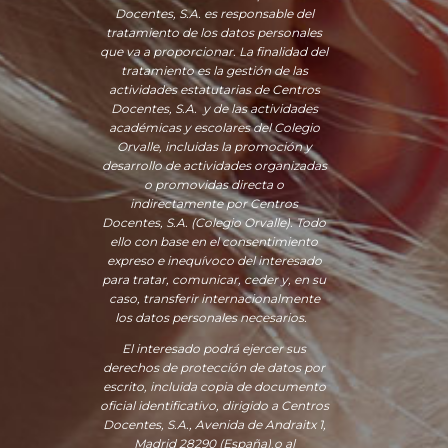
Docentes, S.A. es responsable del
tratamiento de los datos personales
que va a proporcionar. La finalidad del
tratamiento es la gestión de las
actividades estatutarias de Centros
Docentes, S.A. y de las actividades
académicas y escolares del Colegio
Orvalle, incluidas la promoción y
desarrollo de actividades organizadas
o promovidas directa o
indirectamente por Centros
Docentes, S.A. (Colegio Orvalle). Todo
ello con base en el consentimiento
expreso e inequívoco del interesado
para tratar, comunicar, ceder y, en su
caso, transferir internacionalmente
los datos personales necesarios.
El interesado podrá ejercer sus
derechos de protección de datos por
escrito, incluida copia de documento
oficial identificativo, dirigido a Centros
Docentes, S.A., Avenida de Andraitx 1,
Madrid 28290 (España)
,
o
al