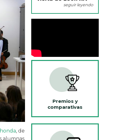
seguir leyendo
Premios y
comparativas
ahonda
, de
as alumnas