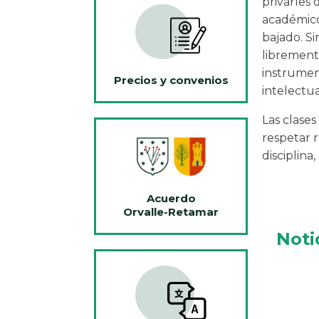
privarles
académico
bajado. Si
libremente
instrumen
Precios y convenios
intelectu
Las clases
respetar 
disciplina
Acuerdo
Orvalle-Retamar
Noti