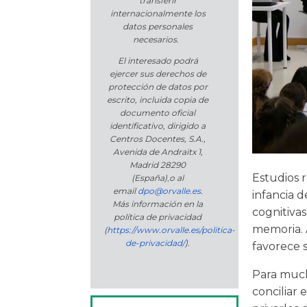
transferir
internacionalmente los
datos personales
necesarios.
El interesado podrá
ejercer sus derechos de
protección de datos por
escrito, incluida copia de
documento oficial
identificativo, dirigido a
Centros Docentes, S.A.,
Avenida de Andraitx 1,
Madrid 28290
Estudios 
(España)
,
o
al
email
dpo@orvalle.es
.
infancia d
Más información en la
cognitivas
política de privacidad
memoria. 
(
https://www.orvalle.es/politica-
de-privacidad/
).
favorece s
Para much
conciliar 