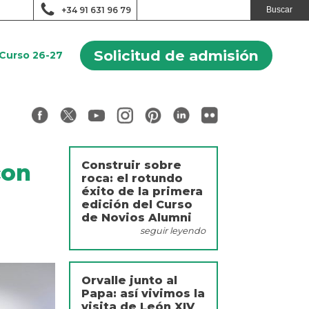
+34 91 631 96 79
Solicitud de admisión
Curso 26-27
Construir sobre
con
roca: el rotundo
éxito de la primera
edición del Curso
de Novios Alumni
seguir leyendo
Orvalle junto al
Papa: así vivimos la
visita de León XIV