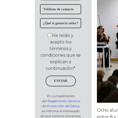
He leído y
acepto los
términos y
condiciones que se
explican a
continuación*
ENVIAR
En cumplimiento
del
Reglamento General
de Protección de Datos
,
Ocho alu
se informa al interesado
de que Centros Docentes,
entre 8 y 