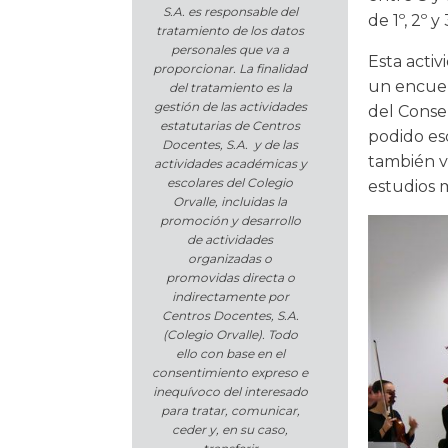
S.A. es responsable del
de 1º, 2º 
tratamiento de los datos
personales que va a
Esta acti
proporcionar. La finalidad
un encuen
del tratamiento es la
gestión de las actividades
del Conse
estatutarias de Centros
podido esc
Docentes, S.A. y de las
también va
actividades académicas y
escolares del Colegio
estudios m
Orvalle, incluidas la
promoción y desarrollo
de actividades
organizadas o
promovidas directa o
indirectamente por
Centros Docentes, S.A.
(Colegio Orvalle). Todo
ello con base en el
consentimiento expreso e
inequívoco del interesado
para tratar, comunicar,
ceder y, en su caso,