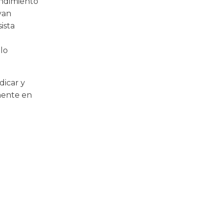
endimiento
yan
ista
lo
dicar y
emente en