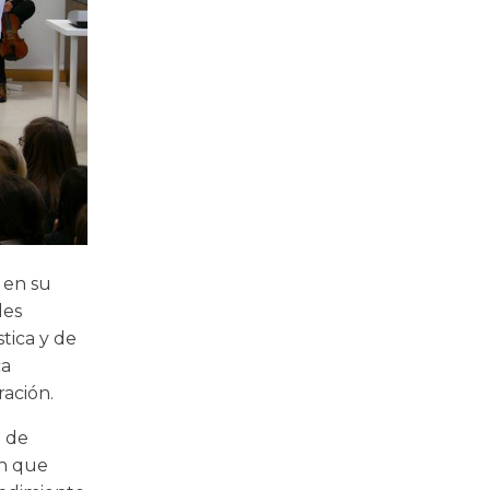
 en su
des
stica y de
ca
ración.
o de
an que