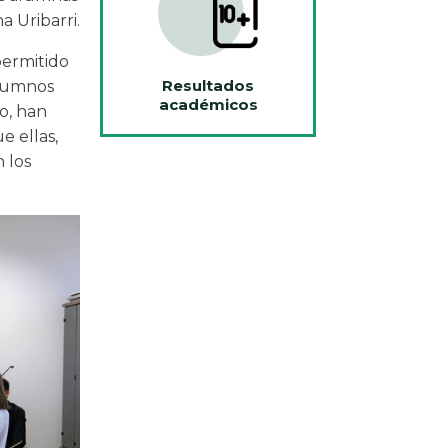
a Uribarri.
permitido
Resultados
alumnos
académicos
o, han
e ellas,
 los