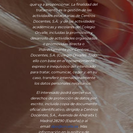
que va a proporcionar. La finalidad del
tratamiento es la gestión de las
actividades estatutarias de Centros
Docentes, S.A. y de las actividades
académicas y escolares del Colegio
Orvalle, incluidas la promoción y
desarrollo de actividades organizadas
o promovidas directa o
indirectamente por Centros
Docentes, S.A. (Colegio Orvalle). Todo
ello con base en el consentimiento
expreso e inequívoco del interesado
para tratar, comunicar, ceder y, en su
caso, transferir internacionalmente
los datos personales necesarios.
El interesado podrá ejercer sus
derechos de protección de datos por
escrito, incluida copia de documento
oficial identificativo, dirigido a Centros
Docentes, S.A., Avenida de Andraitx 1,
Madrid 28290 (España)
,
o
al
email
dpo@orvalle.es
. Más
información en la política de