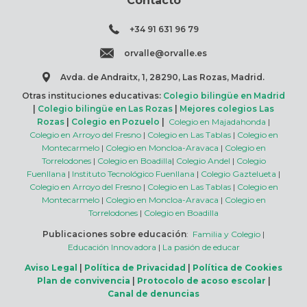
Contacto
+34 91 631 96 79
orvalle@orvalle.es
Avda. de Andraitx, 1, 28290, Las Rozas, Madrid.
Otras instituciones educativas:
Colegio bilingüe en Madrid
|
Colegio bilingüe en Las Rozas
|
Mejores colegios Las
Rozas
|
Colegio en Pozuelo
|
Colegio en Majadahonda
|
Colegio en Arroyo del Fresno
|
Colegio en Las Tablas
|
Colegio en
Montecarmelo
|
Colegio en Moncloa-Aravaca
|
Colegio en
Torrelodones
|
Colegio en Boadilla
|
Colegio Andel
|
Colegio
Fuenllana
|
Instituto Tecnológico Fuenllana
|
Colegio Gaztelueta
|
Colegio en Arroyo del Fresno
|
Colegio en Las Tablas
|
Colegio en
Montecarmelo
|
Colegio en Moncloa-Aravaca
|
Colegio en
Torrelodones
|
Colegio en Boadilla
Publicaciones sobre educación
:
Familia y Colegio
|
Educación Innovadora
|
La pasión de educar
Aviso Legal
|
Política de Privacidad
|
Política de Cookies
Plan de convivencia
|
Protocolo de acoso escolar
|
Canal de denuncias