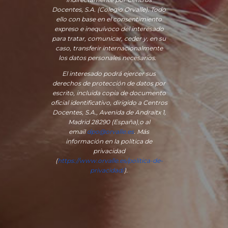
Docentes, S.A. (Colegio Orvalle). Todo
ello con base en el consentimiento
expreso e inequívoco del interesado
para tratar, comunicar, ceder y, en su
caso, transferir internacionalmente
los datos personales necesarios.
El interesado podrá ejercer sus
derechos de protección de datos por
escrito, incluida copia de documento
oficial identificativo, dirigido a Centros
Docentes, S.A., Avenida de Andraitx 1,
Madrid 28290 (España)
,
o
al
email
dpo@orvalle.es
. Más
información en la política de
privacidad
(
https://www.orvalle.es/politica-de-
privacidad/
).