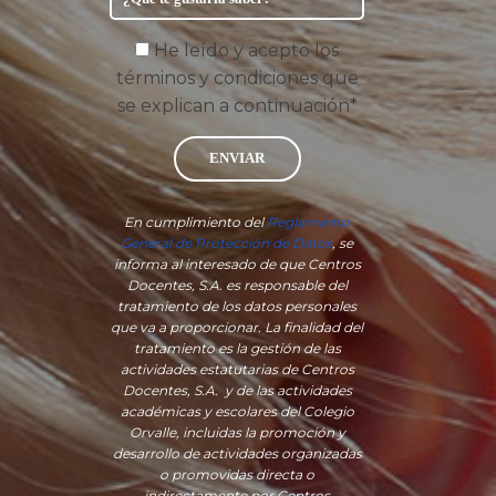
He leído y acepto los
términos y condiciones que
se explican a continuación*
ENVIAR
En cumplimiento del
Reglamento
General de Protección de Datos
, se
informa al interesado de que Centros
Docentes, S.A. es responsable del
tratamiento de los datos personales
que va a proporcionar. La finalidad del
tratamiento es la gestión de las
actividades estatutarias de Centros
Docentes, S.A. y de las actividades
académicas y escolares del Colegio
Orvalle, incluidas la promoción y
desarrollo de actividades organizadas
o promovidas directa o
indirectamente por Centros