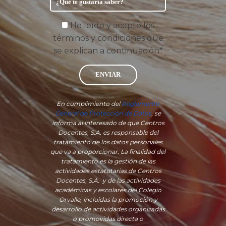
He leído y acepto los
términos y condiciones que
se explican a continuación*
ENVIAR
En cumplimiento del
Reglamento
General de Protección de Datos
, se
informa al interesado de que Centros
Docentes, S.A. es responsable del
tratamiento de los datos personales
que va a proporcionar. La finalidad del
tratamiento es la gestión de las
actividades estatutarias de Centros
Docentes, S.A. y de las actividades
académicas y escolares del Colegio
Orvalle, incluidas la promoción y
desarrollo de actividades organizadas
o promovidas directa o