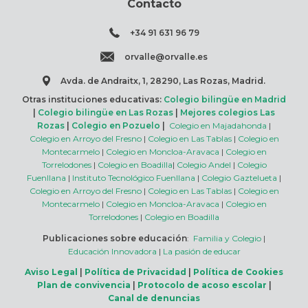
Contacto
+34 91 631 96 79
orvalle@orvalle.es
Avda. de Andraitx, 1, 28290, Las Rozas, Madrid.
Otras instituciones educativas:
Colegio bilingüe en Madrid
|
Colegio bilingüe en Las Rozas
|
Mejores colegios Las
Rozas
|
Colegio en Pozuelo
|
Colegio en Majadahonda
|
Colegio en Arroyo del Fresno
|
Colegio en Las Tablas
|
Colegio en
Montecarmelo
|
Colegio en Moncloa-Aravaca
|
Colegio en
Torrelodones
|
Colegio en Boadilla
|
Colegio Andel
|
Colegio
Fuenllana
|
Instituto Tecnológico Fuenllana
|
Colegio Gaztelueta
|
Colegio en Arroyo del Fresno
|
Colegio en Las Tablas
|
Colegio en
Montecarmelo
|
Colegio en Moncloa-Aravaca
|
Colegio en
Torrelodones
|
Colegio en Boadilla
Publicaciones sobre educación
:
Familia y Colegio
|
Educación Innovadora
|
La pasión de educar
Aviso Legal
|
Política de Privacidad
|
Política de Cookies
Plan de convivencia
|
Protocolo de acoso escolar
|
Canal de denuncias