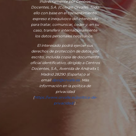
indirectamente por Centros
Docentes, S.A. (Colegio Orvalle). Todo
ello con base en el consentimiento
expreso e inequívoco del interesado
para tratar, comunicar, ceder y, en su
caso, transferir internacionalmente
los datos personales necesarios.
El interesado podrá ejercer sus
derechos de protección de datos por
escrito, incluida copia de documento
oficial identificativo, dirigido a Centros
Docentes, S.A., Avenida de Andraitx 1,
Madrid 28290 (España)
,
o
al
email
dpo@orvalle.es
. Más
información en la política de
privacidad
(
https://www.orvalle.es/politica-de-
privacidad/
).