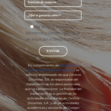
He leído y acepto los
términos y condiciones que
se explican a continuación*
ENVIAR
En cumplimiento del
Reglamento
General de Protección de Datos
, se
informa al interesado de que Centros
Docentes, S.A. es responsable del
tratamiento de los datos personales
que va a proporcionar. La finalidad del
tratamiento es la gestión de las
actividades estatutarias de Centros
Docentes, S.A. y de las actividades
académicas y escolares del Colegio