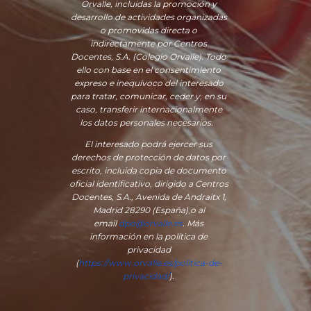
Orvalle, incluidas la promoción y
desarrollo de actividades organizadas
o promovidas directa o
indirectamente por Centros
Docentes, S.A. (Colegio Orvalle). Todo
ello con base en el consentimiento
expreso e inequívoco del interesado
para tratar, comunicar, ceder y, en su
caso, transferir internacionalmente
los datos personales necesarios.
El interesado podrá ejercer sus
derechos de protección de datos por
escrito, incluida copia de documento
oficial identificativo, dirigido a Centros
Docentes, S.A., Avenida de Andraitx 1,
Madrid 28290 (España)
,
o
al
email
dpo@orvalle.es
. Más
información en la política de
privacidad
(
https://www.orvalle.es/politica-de-
privacidad/
).