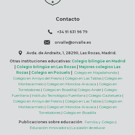
Contacto
+34 91 631 96 79
orvalle@orvalle.es
Avda. de Andraitx, 1, 28290, Las Rozas, Madrid.
Otras instituciones educativas:
Colegio bilingüe en Madrid
|
Colegio bilingüe en Las Rozas
|
Mejores colegios Las
Rozas
|
Colegio en Pozuelo
|
Colegio en Majadahonda
|
Colegio en Arroyo del Fresno
|
Colegio en Las Tablas
|
Colegio en
Montecarmelo
|
Colegio en Moncloa-Aravaca
|
Colegio en
Torrelodones
|
Colegio en Boadilla
|
Colegio Andel
|
Colegio
Fuenllana
|
Instituto Tecnológico Fuenllana
|
Colegio Gaztelueta
|
Colegio en Arroyo del Fresno
|
Colegio en Las Tablas
|
Colegio en
Montecarmelo
|
Colegio en Moncloa-Aravaca
|
Colegio en
Torrelodones
|
Colegio en Boadilla
Publicaciones sobre educación
:
Familia y Colegio
|
Educación Innovadora
|
La pasión de educar