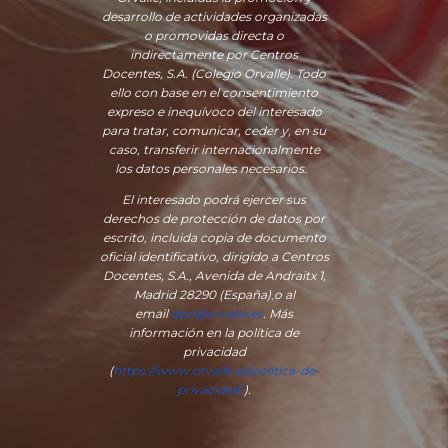
desarrollo de actividades organizadas
o promovidas directa o
indirectamente por Centros
Docentes, S.A. (Colegio Orvalle). Todo
ello con base en el consentimiento
expreso e inequívoco del interesado
para tratar, comunicar, ceder y, en su
caso, transferir internacionalmente
los datos personales necesarios.
El interesado podrá ejercer sus
derechos de protección de datos por
escrito, incluida copia de documento
oficial identificativo, dirigido a Centros
Docentes, S.A., Avenida de Andraitx 1,
Madrid 28290 (España)
,
o
al
email
dpo@orvalle.es
. Más
información en la política de
privacidad
(
https://www.orvalle.es/politica-de-
privacidad/
).