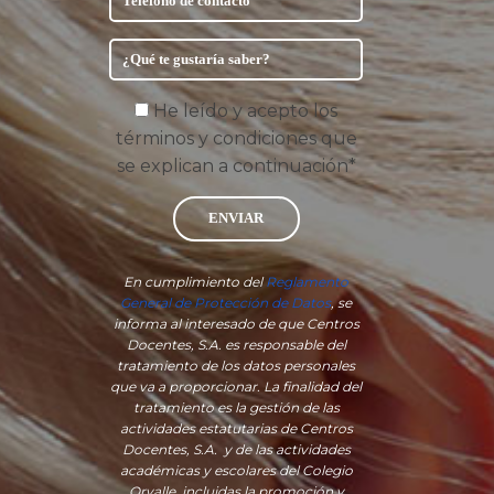
He leído y acepto los
términos y condiciones que
se explican a continuación*
ENVIAR
En cumplimiento del
Reglamento
General de Protección de Datos
, se
informa al interesado de que Centros
Docentes, S.A. es responsable del
tratamiento de los datos personales
que va a proporcionar. La finalidad del
tratamiento es la gestión de las
actividades estatutarias de Centros
Docentes, S.A. y de las actividades
académicas y escolares del Colegio
Orvalle, incluidas la promoción y