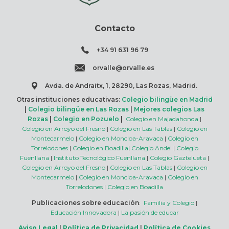
Contacto
+34 91 631 96 79
orvalle@orvalle.es
Avda. de Andraitx, 1, 28290, Las Rozas, Madrid.
Otras instituciones educativas:
Colegio bilingüe en Madrid
|
Colegio bilingüe en Las Rozas
|
Mejores colegios Las
Rozas
|
Colegio en Pozuelo
|
Colegio en Majadahonda
|
Colegio en Arroyo del Fresno
|
Colegio en Las Tablas
|
Colegio en
Montecarmelo
|
Colegio en Moncloa-Aravaca
|
Colegio en
Torrelodones
|
Colegio en Boadilla
|
Colegio Andel
|
Colegio
Fuenllana
|
Instituto Tecnológico Fuenllana
|
Colegio Gaztelueta
|
Colegio en Arroyo del Fresno
|
Colegio en Las Tablas
|
Colegio en
Montecarmelo
|
Colegio en Moncloa-Aravaca
|
Colegio en
Torrelodones
|
Colegio en Boadilla
Publicaciones sobre educación
:
Familia y Colegio
|
Educación Innovadora
|
La pasión de educar
Aviso Legal
|
Política de Privacidad
|
Política de Cookies