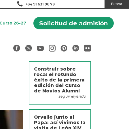
+34 91 631 96 79
Solicitud de admisión
Curso 26-27
Construir sobre
roca: el rotundo
éxito de la primera
edición del Curso
de Novios Alumni
seguir leyendo
Orvalle junto al
Papa: así vivimos la
visita de León XIV