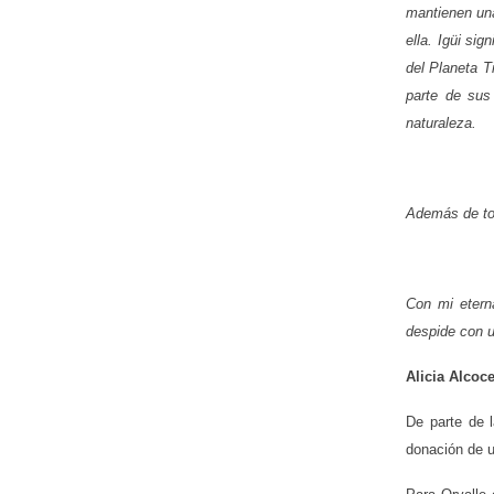
mantienen una
ella. Igüi si
del Planeta T
parte de sus
naturaleza.
Además de to
Con mi etern
despide con u
Alicia Alcoc
De parte de l
donación de un