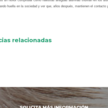
es un honor comprobar cómo nuestras antiguas alumnas triunfan en los dis
jando huella en la sociedad y ver que, años después, mantienen el contacto y
cias relacionadas
SOLICITA MÁS INFORMACIÓN