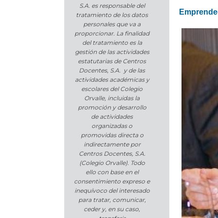
S.A. es responsable del
Emprendedo
tratamiento de los datos
personales que va a
proporcionar. La finalidad
del tratamiento es la
gestión de las actividades
estatutarias de Centros
Docentes, S.A. y de las
actividades académicas y
escolares del Colegio
Orvalle, incluidas la
promoción y desarrollo
de actividades
organizadas o
promovidas directa o
indirectamente por
Centros Docentes, S.A.
(Colegio Orvalle). Todo
ello con base en el
consentimiento expreso e
inequívoco del interesado
para tratar, comunicar,
ceder y, en su caso,