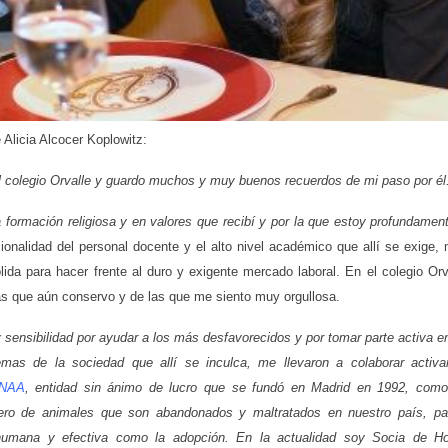
 Alicia Alcocer Koplowitz:
l colegio Orvalle y guardo muchos y muy buenos recuerdos de mi paso por él.
formación religiosa y en valores que recibí y por la que estoy profundamen
sionalidad del personal docente y el alto nivel académico que allí se exige,
ida para hacer frente al duro y exigente mercado laboral. En el colegio Or
s que aún conservo y de las que me siento muy orgullosa.
y sensibilidad por ayudar a los más desfavorecidos y por tomar parte activa en
emas de la sociedad que allí se inculca, me llevaron a colaborar activ
NAA
, entidad sin ánimo de lucro que se fundó en Madrid en 1992, como
ro de animales que son abandonados y maltratados en nuestro país, pa
humana y efectiva como la adopción. En la actualidad soy Socia de Ho