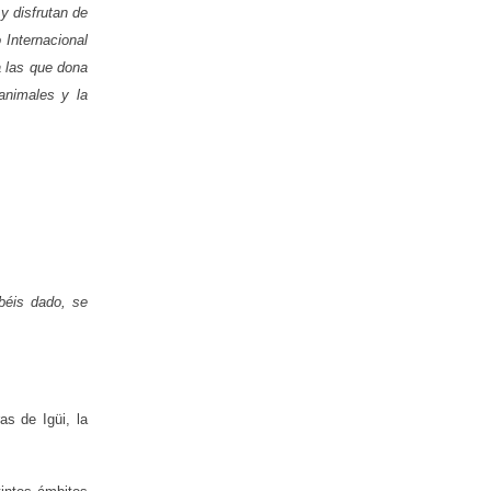
y disfrutan de
 Internacional
a las que dona
animales y la
béis dado, se
as de Igüi, la