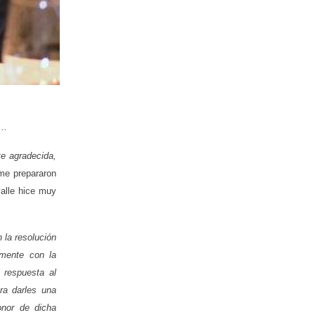
..
te agradecida,
 me prepararon
valle hice muy
 la resolución
amente con la
 respuesta al
ra darles una
nor de dicha