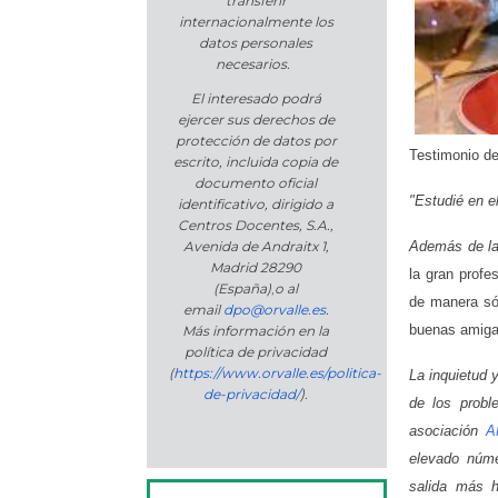
transferir
internacionalmente los
datos personales
necesarios.
El interesado podrá
ejercer sus derechos de
protección de datos por
Testimonio de
escrito, incluida copia de
documento oficial
"Estudié en e
identificativo, dirigido a
Centros Docentes, S.A.,
Además de la 
Avenida de Andraitx 1,
Madrid 28290
la gran profe
(España)
,
o
al
de manera sól
email
dpo@orvalle.es
.
buenas amiga
Más información en la
política de privacidad
(
https://www.orvalle.es/politica-
La inquietud 
de-privacidad/
).
de los probl
asociación
A
elevado núme
salida más 