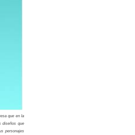
resa que en la
s diseños que
us personajes