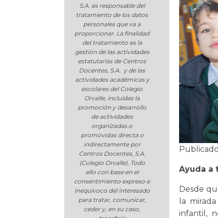
S.A. es responsable del
tratamiento de los datos
personales que va a
proporcionar. La finalidad
del tratamiento es la
gestión de las actividades
estatutarias de Centros
Docentes, S.A. y de las
actividades académicas y
escolares del Colegio
Orvalle, incluidas la
promoción y desarrollo
de actividades
organizadas o
promovidas directa o
indirectamente por
Publicad
Centros Docentes, S.A.
(Colegio Orvalle). Todo
Ayuda a 
ello con base en el
consentimiento expreso e
Desde que
inequívoco del interesado
para tratar, comunicar,
la mirada
ceder y, en su caso,
infantil,