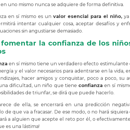
 en uno mismo nunca se adquiere de forma definitiva.
nza en sí mismo es un
valor esencial para el niño,
ya 
rmitirá intentar cualquier cosa, aceptar desafíos y enf
tuaciones sin angustiarse demasiado.
fomentar la confianza de los niños
os
nza
en sí mismo tiene un verdadero efecto estimulante e
nergía y el valor necesarios para adentrarse en la vida, 
endizajes, hacer amigos y conquistar, poco a poco, su 
una dificultad, un niño que tiene
confianza
en sí mism
sibilidades de triunfar, se dirá que puede hacerlo.
rece de ella, se encerrará en una predicción negativ
 de que va a fracasar. De ese modo, o no hará siquiera e
rá a alguien que acepte el reto por él, o efectivamente 
que es una lástima!