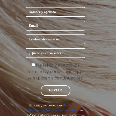
He leído y acepto los
términos y condiciones que
se explican a continuación*
ENVIAR
En cumplimiento del
Reglamento
General de Protección de Datos
, se
informa al interesado de que Centros