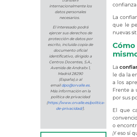
transferir
confianza
internacionalmente los
datos personales
La confia
necesarios.
que le pe
El interesado podrá
nuevas si
ejercer sus derechos de
protección de datos por
Cómo 
escrito, incluida copia de
documento oficial
mism
identificativo, dirigido a
Centros Docentes, S.A.,
La
confia
Avenida de Andraitx 1,
Madrid 28290
le da la e
(España)
,
o
al
a los apr
email
dpo@orvalle.es
.
Frente a 
Más información en la
política de privacidad
por sus po
(
https://www.orvalle.es/politica-
de-privacidad/
).
El que ca
convencido
o encontra
¡Y eso sí 