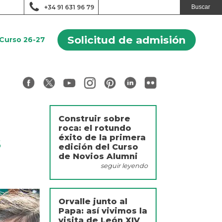
+34 91 631 96 79
Solicitud de admisión
Curso 26-27
Construir sobre
roca: el rotundo
éxito de la primera
s
edición del Curso
de Novios Alumni
seguir leyendo
Orvalle junto al
Papa: así vivimos la
visita de León XIV