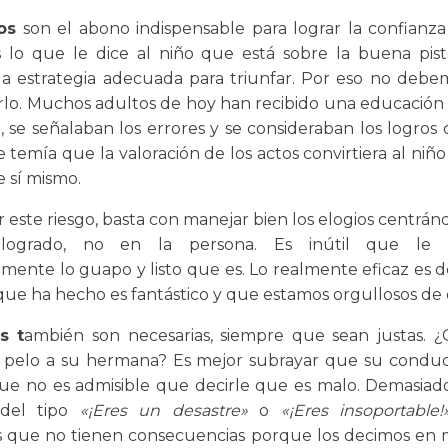
os
son el abono indispensable para lograr la confianza
s lo que le dice al niño que está sobre la buena pis
la estrategia adecuada para triunfar. Por eso no deb
tarlo. Muchos adultos de hoy han recibido una educación 
, se señalaban los errores y se consideraban los logros
 temía que la valoración de los actos convirtiera al niñ
 sí mismo.
r este riesgo, basta con manejar bien los elogios centrán
 logrado, no en la persona. Es inútil que le 
mente lo guapo y listo que es. Lo realmente eficaz es d
que ha hecho es fantástico y que estamos orgullosos de é
as t
ambién son necesarias, siempre que sean justas. 
l pelo a su hermana? Es mejor subrayar que su condu
ue no es admisible que decirle que es malo. Demasiad
 del tipo
«¡Eres un desastre»
o
«¡Eres insoportable!
 que no tienen consecuencias porque los decimos en