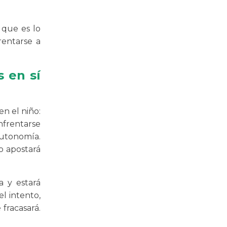
que es lo
rentarse a
 en sí
n el niño:
enfrentarse
autonomía.
o apostará
a y estará
l intento,
fracasará.