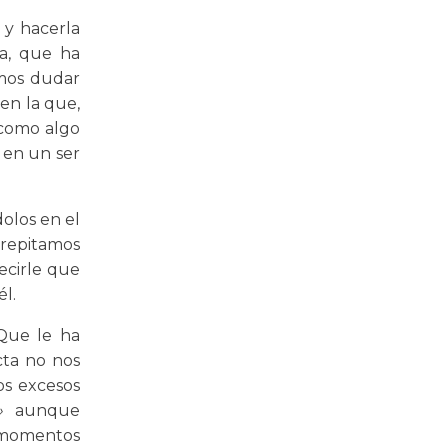
 y hacerla
ta, que ha
emos dudar
en la que,
 como algo
o en un ser
dolos en el
repitamos
ecirle que
l.
¿Que le ha
cta no nos
os excesos
»
aunque
 momentos