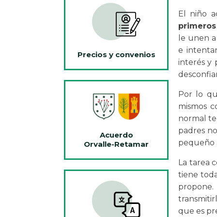
El niño a
primeros
le unen a
e intenta
Precios y convenios
interés y
desconfia
Por lo qu
mismos co
normal te
padres no
Acuerdo
pequeño a
Orvalle-Retamar
La tarea 
tiene toda
propone.
transmiti
que es pre