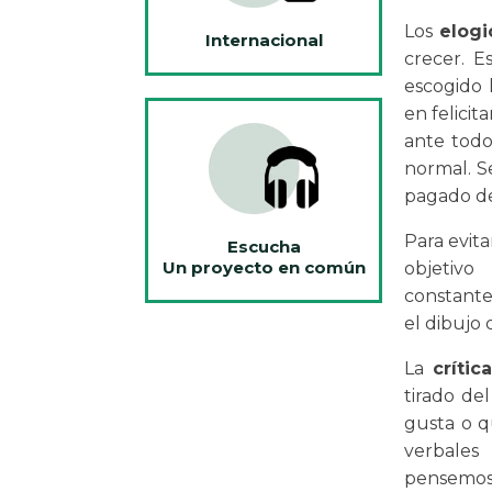
Los
elogi
Internacional
crecer. E
escogido 
en felici
ante todo
normal. Se
pagado de
Para evita
Escucha
Un proyecto en común
objetivo
constante
el dibujo 
La
crític
tirado de
gusta o q
verbales
pensemos