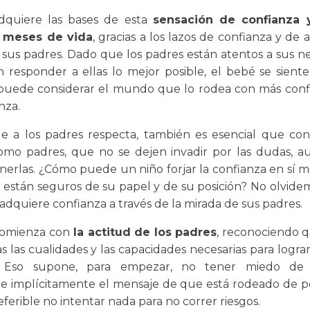
dquiere las bases de esta
sensación de confianza 
 meses de vida
, gracias a los lazos de confianza y de
 sus padres. Dado que los padres están atentos a sus n
n responder a ellas lo mejor posible, el bebé se sient
 puede considerar el mundo que lo rodea con más con
nza.
e a los padres respecta, también es esencial que con
mo padres, que no se dejen invadir por las dudas, 
nerlas. ¿Cómo puede un niño forjar la confianza en sí mi
 están seguros de su papel y de su posición? No olvide
dquiere confianza a través de la mirada de sus padres.
comienza con
la actitud de los padres
, reconociendo q
s las cualidades y las capacidades necesarias para logra
 Eso supone, para empezar, no tener miedo de
rle implícitamente el mensaje de que está rodeado de pe
ferible no intentar nada para no correr riesgos.