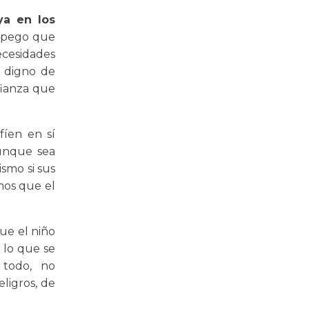
ya en los
 apego que
ecesidades
e digno de
fianza que
fíen en sí
aunque sea
smo si sus
mos que el
ue el niño
r lo que se
 todo, no
ligros, de