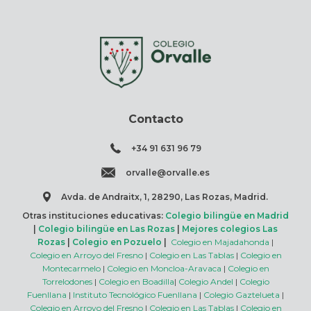
Contacto
+34 91 631 96 79
orvalle@orvalle.es
Avda. de Andraitx, 1, 28290, Las Rozas, Madrid.
Otras instituciones educativas:
Colegio bilingüe en Madrid
|
Colegio bilingüe en Las Rozas
|
Mejores colegios Las
Rozas
|
Colegio en Pozuelo
|
Colegio en Majadahonda
|
Colegio en Arroyo del Fresno
|
Colegio en Las Tablas
|
Colegio en
Montecarmelo
|
Colegio en Moncloa-Aravaca
|
Colegio en
Torrelodones
|
Colegio en Boadilla
|
Colegio Andel
|
Colegio
Fuenllana
|
Instituto Tecnológico Fuenllana
|
Colegio Gaztelueta
|
Colegio en Arroyo del Fresno
|
Colegio en Las Tablas
|
Colegio en