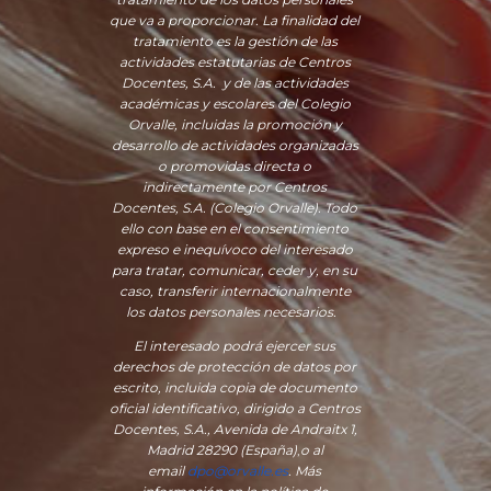
que va a proporcionar. La finalidad del
tratamiento es la gestión de las
actividades estatutarias de Centros
Docentes, S.A. y de las actividades
académicas y escolares del Colegio
Orvalle, incluidas la promoción y
desarrollo de actividades organizadas
o promovidas directa o
indirectamente por Centros
Docentes, S.A. (Colegio Orvalle). Todo
ello con base en el consentimiento
expreso e inequívoco del interesado
para tratar, comunicar, ceder y, en su
caso, transferir internacionalmente
los datos personales necesarios.
El interesado podrá ejercer sus
derechos de protección de datos por
escrito, incluida copia de documento
oficial identificativo, dirigido a Centros
Docentes, S.A., Avenida de Andraitx 1,
Madrid 28290 (España)
,
o
al
email
dpo@orvalle.es
. Más