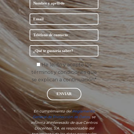
He leído y acepto los
términos y condiciones que
se explican a continuación*
ENVIAR
En cumplimiento del
Reglamento
General de Protección de Datos
, se
informa al interesado de que Centros
Docentes, S.A. es responsable del
tratamiento de los datos personales