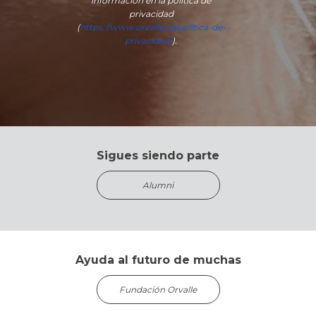
información en la política de
privacidad
(
https://www.orvalle.es/politica-de-
privacidad/
).
Sigues siendo parte
Alumni
Ayuda al futuro de muchas
Fundación Orvalle