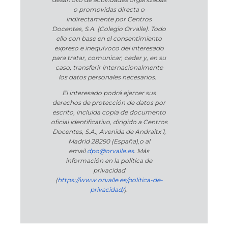
o promovidas directa o
indirectamente por Centros
Docentes, S.A. (Colegio Orvalle). Todo
ello con base en el consentimiento
expreso e inequívoco del interesado
para tratar, comunicar, ceder y, en su
caso, transferir internacionalmente
los datos personales necesarios.
El interesado podrá ejercer sus
derechos de protección de datos por
escrito, incluida copia de documento
oficial identificativo, dirigido a Centros
Docentes, S.A., Avenida de Andraitx 1,
Madrid 28290 (España)
,
o
al
email
dpo@orvalle.es
. Más
información en la política de
privacidad
(
https://www.orvalle.es/politica-de-
privacidad/
).