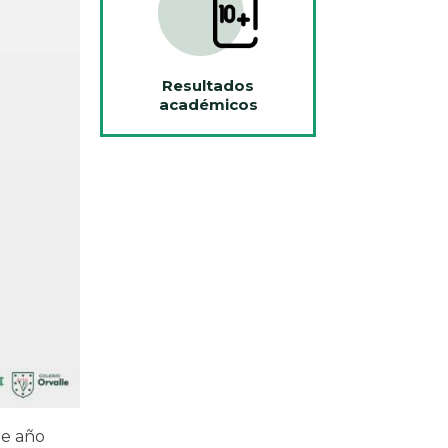
Resultados
académicos
e año