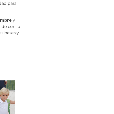
idad para
iembre
y
ndo con la
as bases y