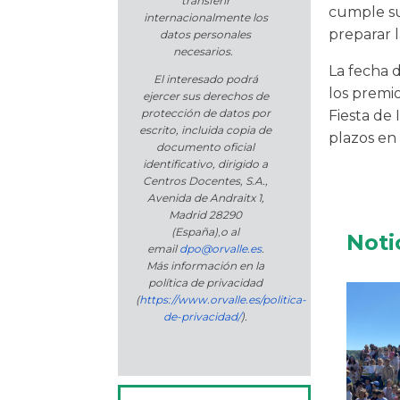
transferir
cumple su
internacionalmente los
preparar l
datos personales
necesarios.
La fecha 
El interesado podrá
los premi
ejercer sus derechos de
protección de datos por
Fiesta de 
escrito, incluida copia de
plazos en
documento oficial
identificativo, dirigido a
Centros Docentes, S.A.,
Avenida de Andraitx 1,
Madrid 28290
(España)
,
o
al
Noti
email
dpo@orvalle.es
.
Más información en la
política de privacidad
(
https://www.orvalle.es/politica-
de-privacidad/
).