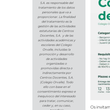
S.A. es responsable del
tratamiento de los datos
personales que va a
proporcionar. La finalidad
del tratamiento es la
gestión de las actividades
estatutarias de Centros
Docentes, S.A. y de las
actividades académicas y
escolares del Colegio
Orvalle, incluidas la
promoción y desarrollo
de actividades
organizadas o
promovidas directa o
indirectamente por
Centros Docentes, S.A.
(Colegio Orvalle). Todo
ello con base en el
consentimiento expreso e
inequívoco del interesado
para tratar, comunicar,
ceder y, en su caso,
Os invitam