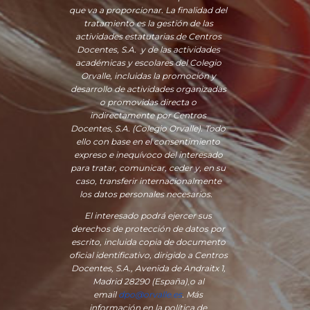
que va a proporcionar. La finalidad del
tratamiento es la gestión de las
actividades estatutarias de Centros
Docentes, S.A. y de las actividades
académicas y escolares del Colegio
Orvalle, incluidas la promoción y
desarrollo de actividades organizadas
o promovidas directa o
indirectamente por Centros
Docentes, S.A. (Colegio Orvalle). Todo
ello con base en el consentimiento
expreso e inequívoco del interesado
para tratar, comunicar, ceder y, en su
caso, transferir internacionalmente
los datos personales necesarios.
El interesado podrá ejercer sus
derechos de protección de datos por
escrito, incluida copia de documento
oficial identificativo, dirigido a Centros
Docentes, S.A., Avenida de Andraitx 1,
Madrid 28290 (España)
,
o
al
email
dpo@orvalle.es
. Más
información en la política de