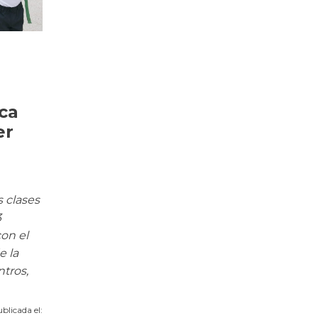
ica
er
 clases
3
on el
 la
tros,
blicada el: