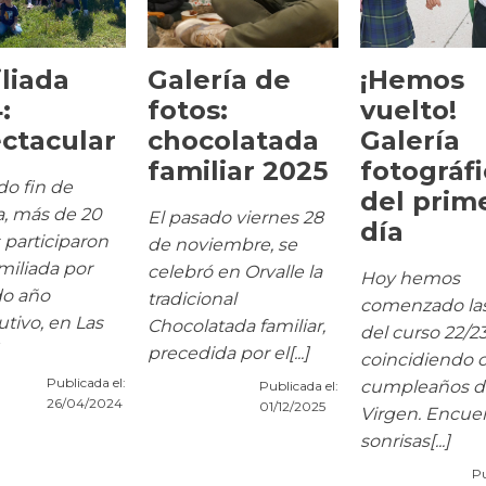
liada
Galería de
¡Hemos
:
fotos:
vuelto!
ctacular
chocolatada
Galería
familiar 2025
fotográf
do fin de
del prim
, más de 20
El pasado viernes 28
día
s participaron
de noviembre, se
amiliada por
celebró en Orvalle la
Hoy hemos
o año
tradicional
comenzado las
tivo, en Las
Chocolatada familiar,
del curso 22/2
precedida por el[...]
coincidiendo c
Publicada el:
cumpleaños de
Publicada el:
26/04/2024
01/12/2025
Virgen. Encuen
sonrisas[...]
Pu