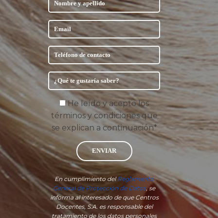
He leído y acepto los
términos y condiciones que
se explican a continuación*
ENVIAR
En cumplimiento del
Reglamento
General de Protección de Datos
, se
informa al interesado de que Centros
Docentes, S.A. es responsable del
tratamiento de los datos personales