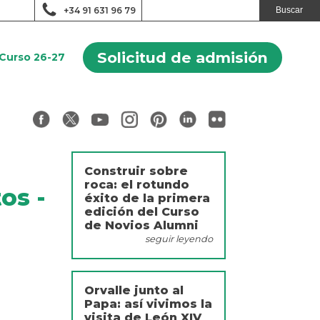
+34 91 631 96 79
Solicitud de admisión
Curso 26-27
Construir sobre
roca: el rotundo
os -
éxito de la primera
edición del Curso
de Novios Alumni
seguir leyendo
Orvalle junto al
Papa: así vivimos la
visita de León XIV