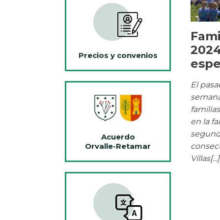
Fami
2024
Precios y convenios
espe
El pasa
semana
familia
en la f
segund
Acuerdo
consecu
Orvalle-Retamar
Villas[...]