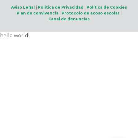
Aviso Legal
|
Política de Privacidad
|
Política de Cookies
Plan de convivencia
|
Protocolo de acoso escolar
|
Canal de denuncias
hello world!