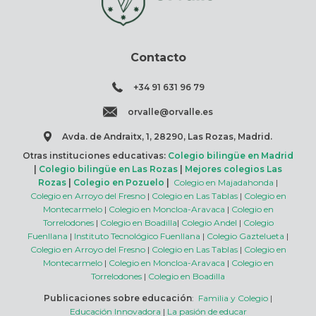
Contacto
+34 91 631 96 79
orvalle@orvalle.es
Avda. de Andraitx, 1, 28290, Las Rozas, Madrid.
Otras instituciones educativas:
Colegio bilingüe en Madrid
|
Colegio bilingüe en Las Rozas
|
Mejores colegios Las
Rozas
|
Colegio en Pozuelo
|
Colegio en Majadahonda
|
Colegio en Arroyo del Fresno
|
Colegio en Las Tablas
|
Colegio en
Montecarmelo
|
Colegio en Moncloa-Aravaca
|
Colegio en
Torrelodones
|
Colegio en Boadilla
|
Colegio Andel
|
Colegio
Fuenllana
|
Instituto Tecnológico Fuenllana
|
Colegio Gaztelueta
|
Colegio en Arroyo del Fresno
|
Colegio en Las Tablas
|
Colegio en
Montecarmelo
|
Colegio en Moncloa-Aravaca
|
Colegio en
Torrelodones
|
Colegio en Boadilla
Publicaciones sobre educación
:
Familia y Colegio
|
Educación Innovadora
|
La pasión de educar