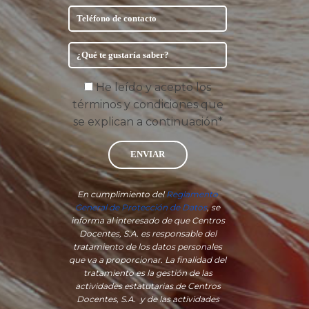
He leído y acepto los
términos y condiciones que
se explican a continuación*
ENVIAR
En cumplimiento del
Reglamento
General de Protección de Datos
, se
informa al interesado de que Centros
Docentes, S.A. es responsable del
tratamiento de los datos personales
que va a proporcionar. La finalidad del
tratamiento es la gestión de las
actividades estatutarias de Centros
Docentes, S.A. y de las actividades