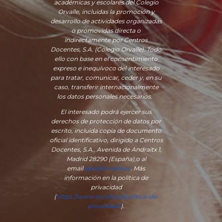
académicas y escolares del Colegio
Orvalle, incluidas la promoción y
desarrollo de actividades organizadas
o promovidas directa o
indirectamente por Centros
Docentes, S.A. (Colegio Orvalle). Todo
ello con base en el consentimiento
expreso e inequívoco del interesado
para tratar, comunicar, ceder y, en su
caso, transferir internacionalmente
los datos personales necesarios.
El interesado podrá ejercer sus
derechos de protección de datos por
escrito, incluida copia de documento
oficial identificativo, dirigido a Centros
Docentes, S.A., Avenida de Andraitx 1,
Madrid 28290 (España)
,
o
al
email
dpo@orvalle.es
. Más
información en la política de
privacidad
(
https://www.orvalle.es/politica-de-
privacidad/
).