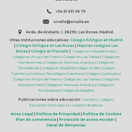
+34 91 631 96 79
orvalle@orvalle.es
Avda. de Andraitx, 1, 28290, Las Rozas, Madrid.
Otras instituciones educativas:
Colegio bilingüe en Madrid
|
Colegio bilingüe en Las Rozas
|
Mejores colegios Las
Rozas
|
Colegio en Pozuelo
|
Colegio en Majadahonda
|
Colegio en Arroyo del Fresno
|
Colegio en Las Tablas
|
Colegio en
Montecarmelo
|
Colegio en Moncloa-Aravaca
|
Colegio en
Torrelodones
|
Colegio en Boadilla
|
Colegio Andel
|
Colegio
Fuenllana
|
Instituto Tecnológico Fuenllana
|
Colegio Gaztelueta
|
Colegio en Arroyo del Fresno
|
Colegio en Las Tablas
|
Colegio en
Montecarmelo
|
Colegio en Moncloa-Aravaca
|
Colegio en
Torrelodones
|
Colegio en Boadilla
Publicaciones sobre educación
:
Familia y Colegio
|
Educación Innovadora
|
La pasión de educar
Aviso Legal
|
Política de Privacidad
|
Política de Cookies
Plan de convivencia
|
Protocolo de acoso escolar
|
Canal de denuncias