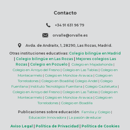
Contacto
+34 91 631 96 79
orvalle@orvalle.es
Avda. de Andraitx, 1, 28290, Las Rozas, Madrid.
Otras instituciones educativas:
Colegio bilingüe en Madrid
|
Colegio bilingüe en Las Rozas
|
Mejores colegios Las
Rozas
|
Colegio en Pozuelo
|
Colegio en Majadahonda
|
Colegio en Arroyo del Fresno
|
Colegio en Las Tablas
|
Colegio en
Montecarmelo
|
Colegio en Moncloa-Aravaca
|
Colegio en
Torrelodones
|
Colegio en Boadilla
|
Colegio Andel
|
Colegio
Fuenllana
|
Instituto Tecnológico Fuenllana
|
Colegio Gaztelueta
|
Colegio en Arroyo del Fresno
|
Colegio en Las Tablas
|
Colegio en
Montecarmelo
|
Colegio en Moncloa-Aravaca
|
Colegio en
Torrelodones
|
Colegio en Boadilla
Publicaciones sobre educación
:
Familia y Colegio
|
Educación Innovadora
|
La pasión de educar
Aviso Legal
|
Política de Privacidad
|
Política de Cookies