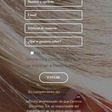
He leído y acepto los
términos y condiciones que
se explican a continuación*
ENVIAR
En cumplimiento del
Reglamento
General de Protección de Datos
, se
informa al interesado de que Centros
Docentes, S.A. es responsable del
tratamiento de los datos personales