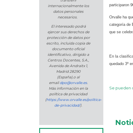
transferir
participaron 
internacionalmente los
datos personales
Orvalle ha qu
necesarios.
categoría de 
El interesado podrá
que se celebr
ejercer sus derechos de
protección de datos por
escrito, incluida copia de
documento oficial
identificativo, dirigido a
En la clasifi
Centros Docentes, S.A.,
quedado 3ª e
Avenida de Andraitx 1,
Madrid 28290
(España)
,
o
al
email
dpo@orvalle.es
.
Se pueden co
Más información en la
política de privacidad
(
https://www.orvalle.es/politica-
de-privacidad/
).
Noti