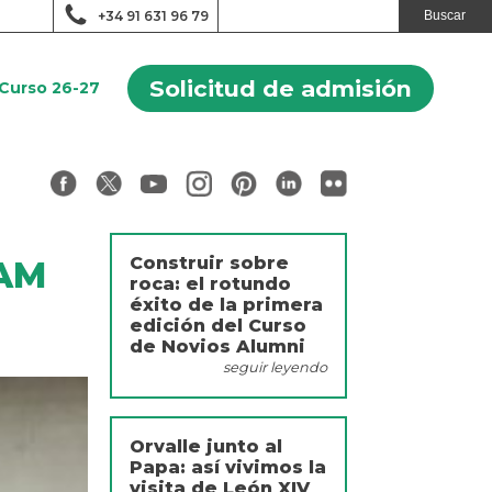
+34 91 631 96 79
Solicitud de admisión
Curso 26-27
Construir sobre
CAM
roca: el rotundo
éxito de la primera
edición del Curso
de Novios Alumni
seguir leyendo
Orvalle junto al
Papa: así vivimos la
visita de León XIV