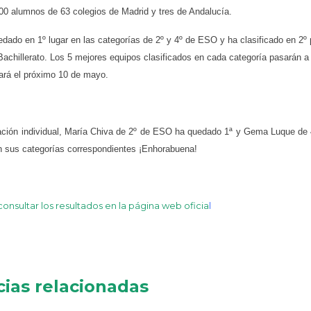
900 alumnos de 63 colegios de Madrid y tres de Andalucía.
edado en 1º lugar en las categorías de 2º y 4º de ESO y ha clasificado en 2º 
Bachillerato.
Los 5 mejores equipos clasificados en cada categoría pasarán a l
ará el próximo 10 de mayo.
cación individual, María Chiva de 2º de ESO ha quedado 1ª y Gema Luque d
n sus categorías correspondientes ¡Enhorabuena!
nsultar los resultados en la página web oficia
l
cias relacionadas