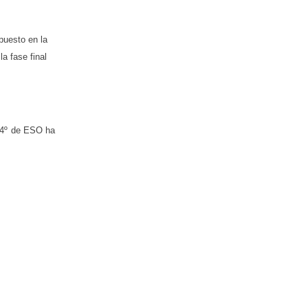
puesto en la
a fase final
e 4º de ESO ha