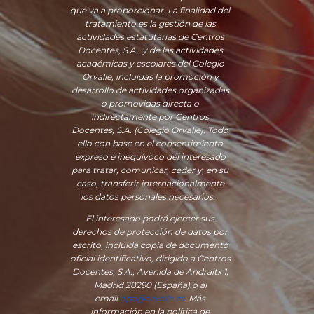
que va a proporcionar. La finalidad del
tratamiento es la gestión de las
actividades estatutarias de Centros
Docentes, S.A. y de las actividades
académicas y escolares del Colegio
Orvalle, incluidas la promoción y
desarrollo de actividades organizadas
o promovidas directa o
indirectamente por Centros
Docentes, S.A. (Colegio Orvalle). Todo
ello con base en el consentimiento
expreso e inequívoco del interesado
para tratar, comunicar, ceder y, en su
caso, transferir internacionalmente
los datos personales necesarios.
El interesado podrá ejercer sus
derechos de protección de datos por
escrito, incluida copia de documento
oficial identificativo, dirigido a Centros
Docentes, S.A., Avenida de Andraitx 1,
Madrid 28290 (España)
,
o
al
email
dpo@orvalle.es
. Más
información en la política de