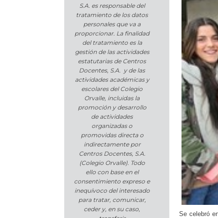
S.A. es responsable del
tratamiento de los datos
personales que va a
proporcionar. La finalidad
del tratamiento es la
gestión de las actividades
estatutarias de Centros
Docentes, S.A. y de las
actividades académicas y
escolares del Colegio
Orvalle, incluidas la
promoción y desarrollo
de actividades
organizadas o
promovidas directa o
indirectamente por
Centros Docentes, S.A.
(Colegio Orvalle). Todo
ello con base en el
consentimiento expreso e
inequívoco del interesado
para tratar, comunicar,
ceder y, en su caso,
Se celebró en