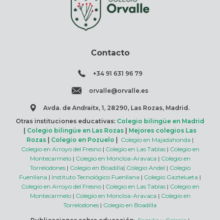
Contacto
+34 91 631 96 79
orvalle@orvalle.es
Avda. de Andraitx, 1, 28290, Las Rozas, Madrid.
Otras instituciones educativas:
Colegio bilingüe en Madrid
|
Colegio bilingüe en Las Rozas
|
Mejores colegios Las
Rozas
|
Colegio en Pozuelo
|
Colegio en Majadahonda
|
Colegio en Arroyo del Fresno
|
Colegio en Las Tablas
|
Colegio en
Montecarmelo
|
Colegio en Moncloa-Aravaca
|
Colegio en
Torrelodones
|
Colegio en Boadilla
|
Colegio Andel
|
Colegio
Fuenllana
|
Instituto Tecnológico Fuenllana
|
Colegio Gaztelueta
|
Colegio en Arroyo del Fresno
|
Colegio en Las Tablas
|
Colegio en
Montecarmelo
|
Colegio en Moncloa-Aravaca
|
Colegio en
Torrelodones
|
Colegio en Boadilla