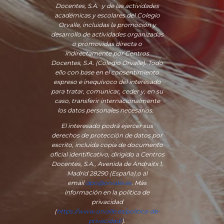
Docentes, S.A. y de las actividades
académicas y escolares del Colegio
Orvalle, incluidas la promoción y
desarrollo de actividades organizadas
o promovidas directa o
indirectamente por Centros
Docentes, S.A. (Colegio Orvalle). Todo
ello con base en el consentimiento
expreso e inequívoco del interesado
para tratar, comunicar, ceder y, en su
caso, transferir internacionalmente
los datos personales necesarios.
El interesado podrá ejercer sus
derechos de protección de datos por
escrito, incluida copia de documento
oficial identificativo, dirigido a Centros
Docentes, S.A., Avenida de Andraitx 1,
Madrid 28290 (España)
,
o
al
email
dpo@orvalle.es
. Más
información en la política de
privacidad
(
https://www.orvalle.es/politica-de-
privacidad/
).