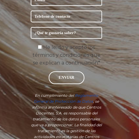
He leído y acepto los
términos y condiciones que
se explican a continuación*
ENVIAR
En cumplimiento del
Reglamento
General de Protección de Datos
, se
informa al interesado de que Centros
Docentes, S.A. es responsable del
tratamiento de los datos personales
que va a proporcionar. La finalidad del
tratamiento es la gestión de las
actividades estatutarias de Centros