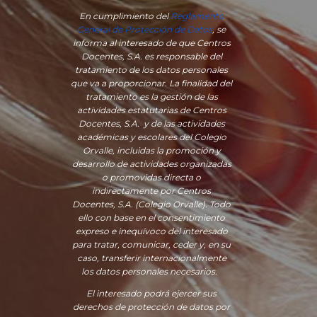
En cumplimiento del
Reglamento
General de Protección de Datos
, se
informa al interesado de que Centros
Docentes, S.A. es responsable del
tratamiento de los datos personales
que va a proporcionar. La finalidad del
tratamiento es la gestión de las
actividades estatutarias de Centros
Docentes, S.A. y de las actividades
académicas y escolares del Colegio
Orvalle, incluidas la promoción y
desarrollo de actividades organizadas
o promovidas directa o
indirectamente por Centros
Docentes, S.A. (Colegio Orvalle). Todo
ello con base en el consentimiento
expreso e inequívoco del interesado
para tratar, comunicar, ceder y, en su
caso, transferir internacionalmente
los datos personales necesarios.
El interesado podrá ejercer sus
derechos de protección de datos por