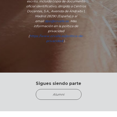
escrito, incluida copia de documento
oficial identificativo, dirigido a Centros
Docentes, S.A., Avenida de Andraitx 1,
Madrid 28290 (España)
,
o
al
email
dpo@orvalle.es
. Más
información en la política de
privacidad
(
https://www.orvalle.es/politica-de-
privacidad/
).
Sigues siendo parte
Alumni