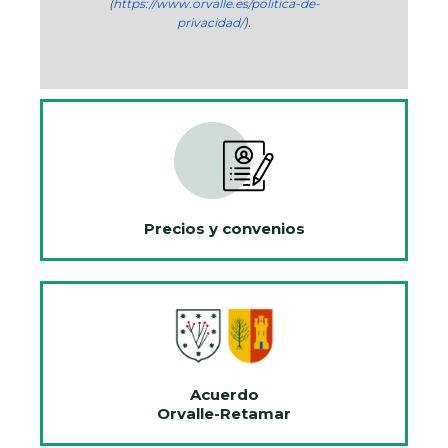
(
https://www.orvalle.es/politica-de-
privacidad/
).
Precios y convenios
Acuerdo
Orvalle-Retamar