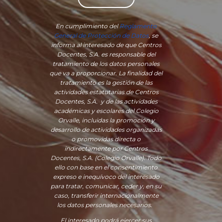
En cumplimiento del
Reglamento
General de Protección de Datos
, se
informa al interesado de que Centros
Docentes, S.A. es responsable del
tratamiento de los datos personales
que va a proporcionar. La finalidad del
tratamiento es la gestión de las
actividades estatutarias de Centros
Docentes, S.A. y de las actividades
académicas y escolares del Colegio
Orvalle, incluidas la promoción y
desarrollo de actividades organizadas
o promovidas directa o
indirectamente por Centros
Docentes, S.A. (Colegio Orvalle). Todo
ello con base en el consentimiento
expreso e inequívoco del interesado
para tratar, comunicar, ceder y, en su
caso, transferir internacionalmente
los datos personales necesarios.
El interesado podrá ejercer sus