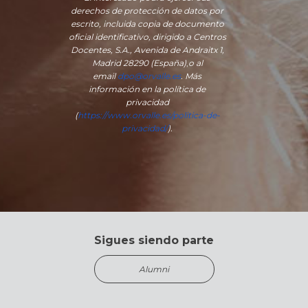
derechos de protección de datos por
escrito, incluida copia de documento
oficial identificativo, dirigido a Centros
Docentes, S.A., Avenida de Andraitx 1,
Madrid 28290 (España)
,
o
al
email
dpo@orvalle.es
. Más
información en la política de
privacidad
(
https://www.orvalle.es/politica-de-
privacidad/
).
Sigues siendo parte
Alumni