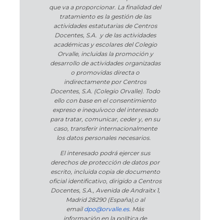
que va a proporcionar. La finalidad del
tratamiento es la gestión de las
actividades estatutarias de Centros
Docentes, S.A. y de las actividades
académicas y escolares del Colegio
Orvalle, incluidas la promoción y
desarrollo de actividades organizadas
o promovidas directa o
indirectamente por Centros
Docentes, S.A. (Colegio Orvalle). Todo
ello con base en el consentimiento
expreso e inequívoco del interesado
para tratar, comunicar, ceder y, en su
caso, transferir internacionalmente
los datos personales necesarios.
El interesado podrá ejercer sus
derechos de protección de datos por
escrito, incluida copia de documento
oficial identificativo, dirigido a Centros
Docentes, S.A., Avenida de Andraitx 1,
Madrid 28290 (España)
,
o
al
email
dpo@orvalle.es
. Más
información en la política de