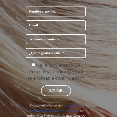
He leído y acepto los
términos y condiciones que
se explican a continuación*
ENVIAR
En cumplimiento del
Reglamento
General de Protección de Datos
, se
informa al interesado de que Centros