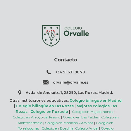
Contacto
+34 91 631 96 79
orvalle@orvalle.es
Avda. de Andraitx, 1, 28290, Las Rozas, Madrid.
Otras instituciones educativas:
Colegio bilingüe en Madrid
|
Colegio bilingüe en Las Rozas
|
Mejores colegios Las
Rozas
|
Colegio en Pozuelo
|
Colegio en Majadahonda
|
Colegio en Arroyo del Fresno
|
Colegio en Las Tablas
|
Colegio en
Montecarmelo
|
Colegio en Moncloa-Aravaca
|
Colegio en
Torrelodones
|
Colegio en Boadilla
|
Colegio Andel
|
Colegio