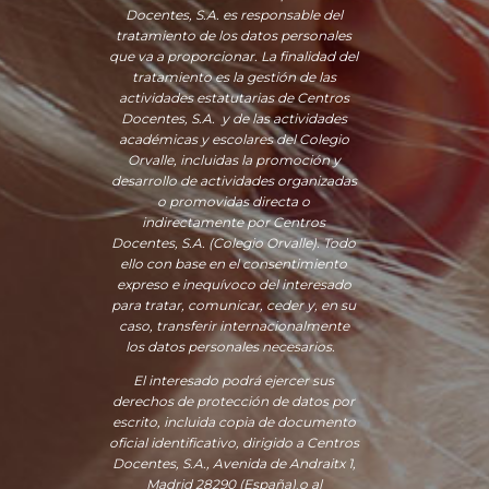
Docentes, S.A. es responsable del
tratamiento de los datos personales
que va a proporcionar. La finalidad del
tratamiento es la gestión de las
actividades estatutarias de Centros
Docentes, S.A. y de las actividades
académicas y escolares del Colegio
Orvalle, incluidas la promoción y
desarrollo de actividades organizadas
o promovidas directa o
indirectamente por Centros
Docentes, S.A. (Colegio Orvalle). Todo
ello con base en el consentimiento
expreso e inequívoco del interesado
para tratar, comunicar, ceder y, en su
caso, transferir internacionalmente
los datos personales necesarios.
El interesado podrá ejercer sus
derechos de protección de datos por
escrito, incluida copia de documento
oficial identificativo, dirigido a Centros
Docentes, S.A., Avenida de Andraitx 1,
Madrid 28290 (España)
,
o
al