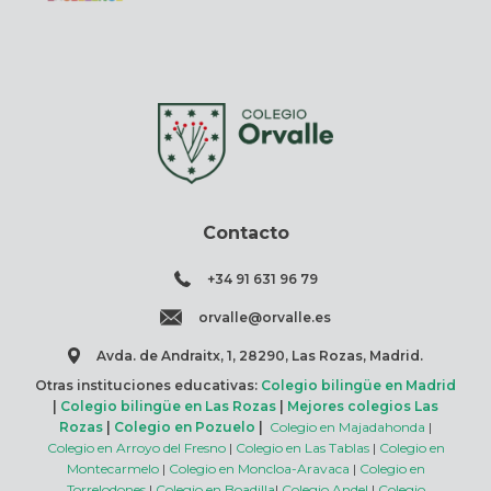
Contacto
+34 91 631 96 79
orvalle@orvalle.es
Avda. de Andraitx, 1, 28290, Las Rozas, Madrid.
Otras instituciones educativas:
Colegio bilingüe en Madrid
|
Colegio bilingüe en Las Rozas
|
Mejores colegios Las
Rozas
|
Colegio en Pozuelo
|
Colegio en Majadahonda
|
Colegio en Arroyo del Fresno
|
Colegio en Las Tablas
|
Colegio en
Montecarmelo
|
Colegio en Moncloa-Aravaca
|
Colegio en
Torrelodones
|
Colegio en Boadilla
|
Colegio Andel
|
Colegio