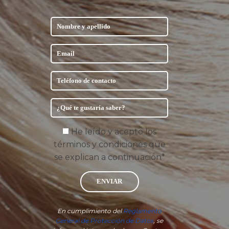
He leído y acepto los
términos y condiciones que
se explican a continuación*
ENVIAR
En cumplimiento del
Reglamento
General de Protección de Datos
, se