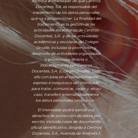
informa al interesado de que Centros
Docentes, S.A. es responsable del
tratamiento de los datos personales
que va a proporcionar. La finalidad del
tratamiento es la gestión de las
actividades estatutarias de Centros
Docentes, S.A. y de las actividades
académicas y escolares del Colegio
Orvalle, incluidas la promoción y
desarrollo de actividades organizadas
o promovidas directa o
indirectamente por Centros
Docentes, S.A. (Colegio Orvalle). Todo
ello con base en el consentimiento
expreso e inequívoco del interesado
para tratar, comunicar, ceder y, en su
caso, transferir internacionalmente
los datos personales necesarios.
El interesado podrá ejercer sus
derechos de protección de datos por
escrito, incluida copia de documento
oficial identificativo, dirigido a Centros
Docentes, S.A., Avenida de Andraitx 1,