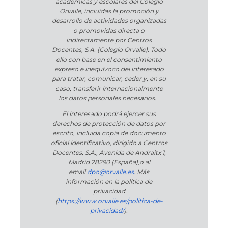
académicas y escolares del Colegio
Orvalle, incluidas la promoción y
desarrollo de actividades organizadas
o promovidas directa o
indirectamente por Centros
Docentes, S.A. (Colegio Orvalle). Todo
ello con base en el consentimiento
expreso e inequívoco del interesado
para tratar, comunicar, ceder y, en su
caso, transferir internacionalmente
los datos personales necesarios.
El interesado podrá ejercer sus
derechos de protección de datos por
escrito, incluida copia de documento
oficial identificativo, dirigido a Centros
Docentes, S.A., Avenida de Andraitx 1,
Madrid 28290 (España)
,
o
al
email
dpo@orvalle.es
. Más
información en la política de
privacidad
(
https://www.orvalle.es/politica-de-
privacidad/
).