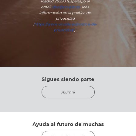
Madrid 28290 (España)
,
o
al
email
dpo@orvalle.es
. Más
información en la política de
privacidad
(
https://www.orvalle.es/politica-de-
privacidad/
).
Sigues siendo parte
Alumni
Ayuda al futuro de muchas