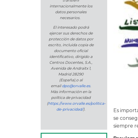
transferir
internacionalmente los
datos personales
necesarios.
El interesado podrá
ejercer sus derechos de
protección de datos por
escrito, incluida copia de
documento oficial
identificativo, dirigido a
Centros Docentes, S.A.,
Avenida de Andraitx 1,
Madrid 28290
(España)
,
o
al
email
dpo@orvalle.es
.
Más información en la
política de privacidad
(
https://www.orvalle.es/politica-
de-privacidad/
).
Es import
se conseg
siempre r