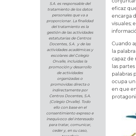
conjuntam
S.A. es responsable del
eficaz que
tratamiento de los datos
personales que va a
encarga d
proporcionar. La finalidad
visuales; 
del tratamiento es la
informaci
gestión de las actividades
estatutarias de Centros
Cuando ap
Docentes, S.A. y de las
actividades académicas y
la palabra
escolares del Colegio
capaz de 
Orvalle, incluidas la
las partes
promoción y desarrollo
de actividades
palabras p
organizadas o
ocupa un 
promovidas directa o
en que em
indirectamente por
Centros Docentes, S.A.
protagoni
(Colegio Orvalle). Todo
ello con base en el
consentimiento expreso e
inequívoco del interesado
para tratar, comunicar,
ceder y, en su caso,