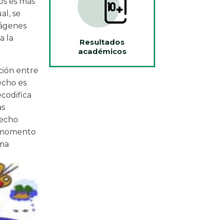
os es más
al, se
mágenes
a la
Resultados
académicos
ción entre
echo es
codifica
as
recho
, momento
oma