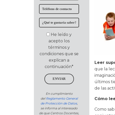
He leído y
acepto los
términos y
condiciones que se
explican a
Leer supo
continuación*
que la lec
imaginació
ENVIAR
últimos ti
de las act
En cumplimiento
Cómo lee
del
Reglamento General
de Protección de Datos
,
se informa al interesado
Como sab
de que Centros Docentes,