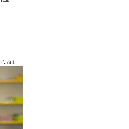
ntas
nfantil.