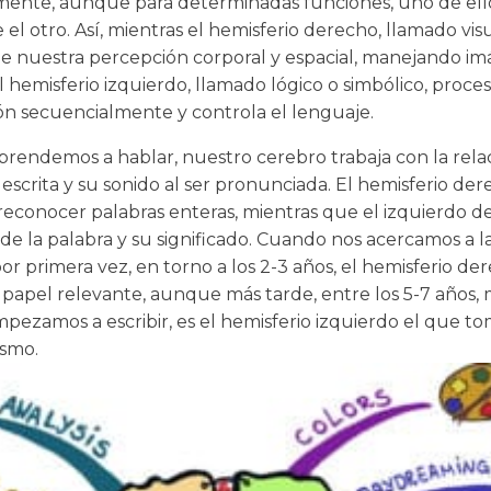
ente, aunque para determinadas funciones, uno de ell
 el otro. Así, mientras el hemisferio derecho, llamado visu
e nuestra percepción corporal y espacial, manejando i
el hemisferio izquierdo, llamado lógico o simbólico, proces
ón secuencialmente y controla el lenguaje.
rendemos a hablar, nuestro cerebro trabaja con la rela
 escrita y su sonido al ser pronunciada. El hemisferio der
reconocer palabras enteras, mientras que el izquierdo de
 de la palabra y su significado. Cuando nos acercamos a l
or primera vez, en torno a los 2-3 años, el hemisferio de
papel relevante, aunque más tarde, entre los 5-7 años
pezamos a escribir, es el hemisferio izquierdo el que t
smo.