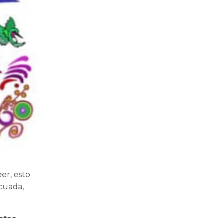
er, esto
ecuada,