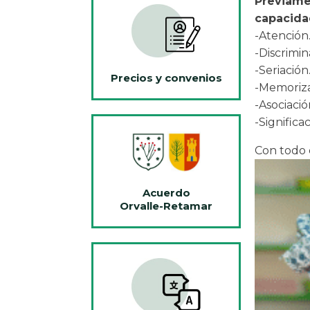
Previamen
capacida
-Atención
-Discrimin
-Seriación
Precios y convenios
-Memoriza
-Asociació
-Significac
Con todo e
Acuerdo
Orvalle-Retamar