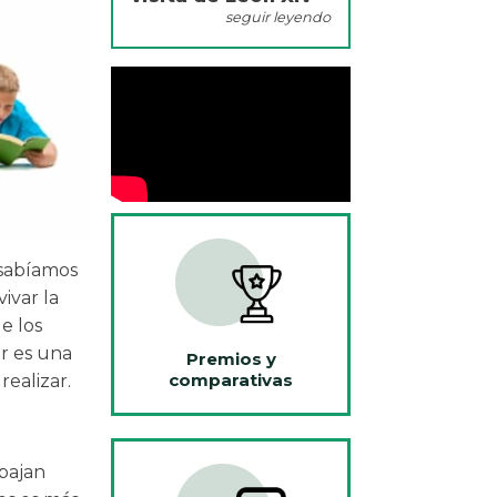
seguir leyendo
sabíamos
ivar la
e los
er es una
Premios y
comparativas
ealizar.
abajan