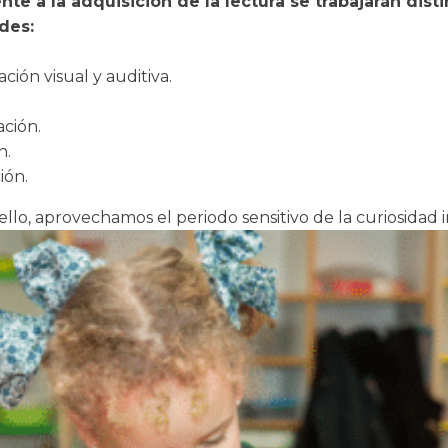
te a la adquisición de la lectura se trabajarán disti
des:
.
ación visual y auditiva.
.
ción.
n.
ión.
llo, aprovechamos el periodo sensitivo de la curiosidad i