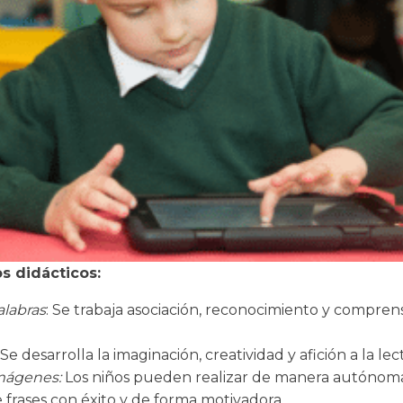
s didácticos:
alabras
: Se trabaja asociación, reconocimiento y compren
Se desarrolla la imaginación, creatividad y afición a la lec
imágenes:
Los niños pueden realizar de manera autónoma
 frases con éxito y de forma motivadora.