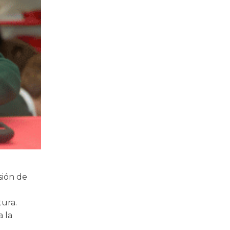
sión de
tura.
 la