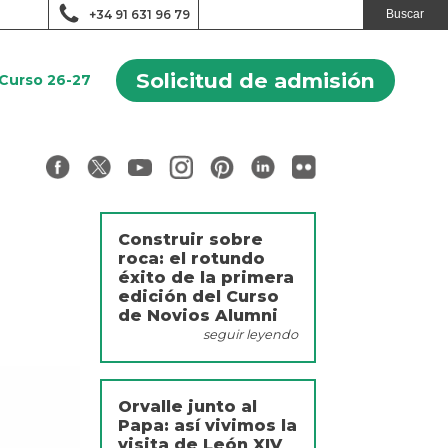
+34 91 631 96 79
Solicitud de admisión
Curso 26-27
Construir sobre
roca: el rotundo
éxito de la primera
edición del Curso
de Novios Alumni
seguir leyendo
Orvalle junto al
Papa: así vivimos la
visita de León XIV