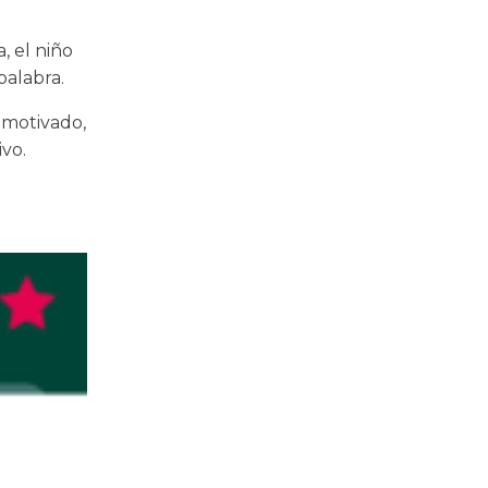
, el niño
palabra.
 motivado,
vo.