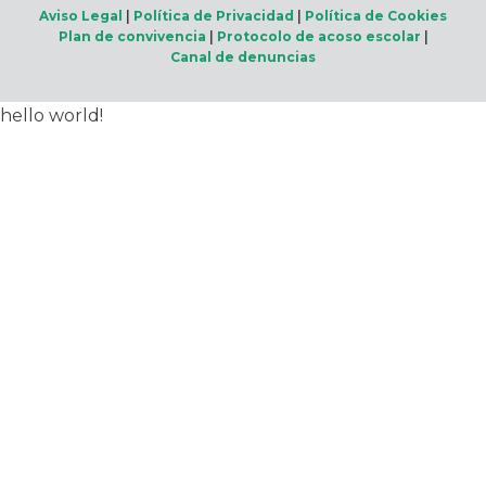
Aviso Legal
|
Política de Privacidad
|
Política de Cookies
Plan de convivencia
|
Protocolo de acoso escolar
|
Canal de denuncias
hello world!