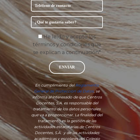
He leído y acepto los
términos y condiciones que
se explican a continuación*
ENVIAR
En cumplimiento del
Reglamento
General de Protección de Datos
, se
informa al interesado de que Centros
Docentes, S.A. es responsable del
tratamiento de los datos personales
que va a proporcionar. La finalidad del
tratamiento es la gestión de las
actividades estatutarias de Centros
Docentes, S.A. y de las actividades
académicas y escolares del Colegio