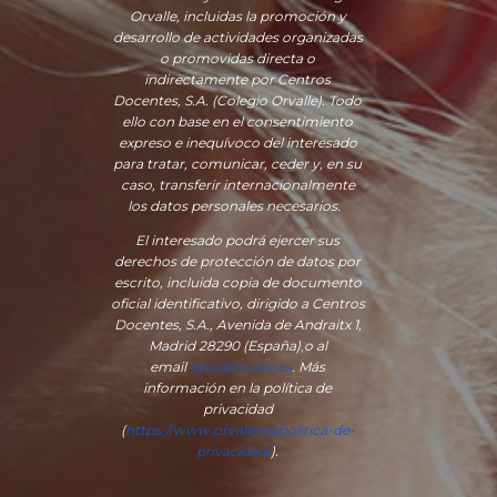
Orvalle, incluidas la promoción y
desarrollo de actividades organizadas
o promovidas directa o
indirectamente por Centros
Docentes, S.A. (Colegio Orvalle). Todo
ello con base en el consentimiento
expreso e inequívoco del interesado
para tratar, comunicar, ceder y, en su
caso, transferir internacionalmente
los datos personales necesarios.
El interesado podrá ejercer sus
derechos de protección de datos por
escrito, incluida copia de documento
oficial identificativo, dirigido a Centros
Docentes, S.A., Avenida de Andraitx 1,
Madrid 28290 (España)
,
o
al
email
dpo@orvalle.es
. Más
información en la política de
privacidad
(
https://www.orvalle.es/politica-de-
privacidad/
).