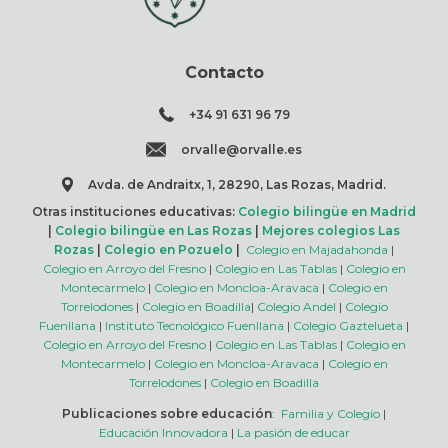
Contacto
+34 91 631 96 79
orvalle@orvalle.es
Avda. de Andraitx, 1, 28290, Las Rozas, Madrid.
Otras instituciones educativas:
Colegio bilingüe en Madrid
|
Colegio bilingüe en Las Rozas
|
Mejores colegios Las
Rozas
|
Colegio en Pozuelo
|
Colegio en Majadahonda
|
Colegio en Arroyo del Fresno
|
Colegio en Las Tablas
|
Colegio en
Montecarmelo
|
Colegio en Moncloa-Aravaca
|
Colegio en
Torrelodones
|
Colegio en Boadilla
|
Colegio Andel
|
Colegio
Fuenllana
|
Instituto Tecnológico Fuenllana
|
Colegio Gaztelueta
|
Colegio en Arroyo del Fresno
|
Colegio en Las Tablas
|
Colegio en
Montecarmelo
|
Colegio en Moncloa-Aravaca
|
Colegio en
Torrelodones
|
Colegio en Boadilla
Publicaciones sobre educación
:
Familia y Colegio
|
Educación Innovadora
|
La pasión de educar