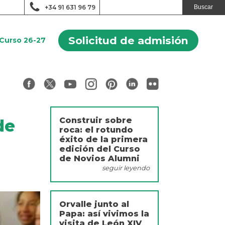
+34 91 631 96 79
Solicitud de admisión
Curso 26-27
Construir sobre
de
roca: el rotundo
éxito de la primera
edición del Curso
de Novios Alumni
seguir leyendo
Orvalle junto al
Papa: así vivimos la
visita de León XIV