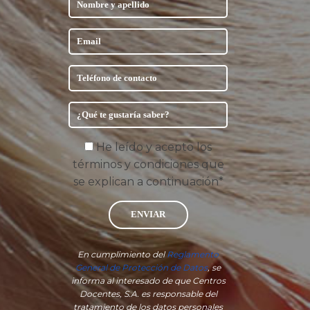
He leído y acepto los
términos y condiciones que
se explican a continuación*
ENVIAR
En cumplimiento del
Reglamento
General de Protección de Datos
, se
informa al interesado de que Centros
Docentes, S.A. es responsable del
tratamiento de los datos personales