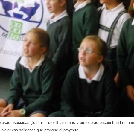
resas asociadas (Samar, Eurest), alumnas y profesoras encuentran la mane
 iniciativas solidarias que propone el proyecto.