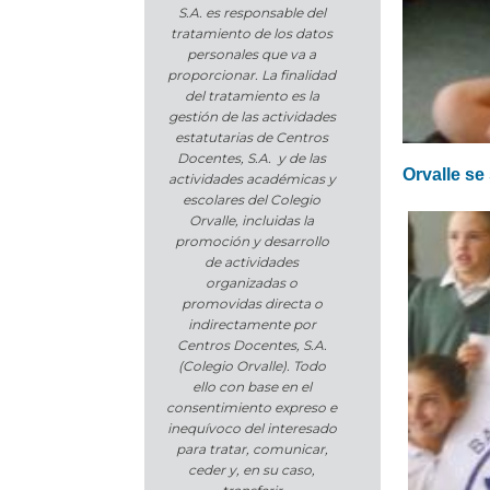
S.A. es responsable del
tratamiento de los datos
personales que va a
proporcionar. La finalidad
del tratamiento es la
gestión de las actividades
estatutarias de Centros
Docentes, S.A. y de las
Orvalle se
actividades académicas y
escolares del Colegio
Orvalle, incluidas la
promoción y desarrollo
de actividades
organizadas o
promovidas directa o
indirectamente por
Centros Docentes, S.A.
(Colegio Orvalle). Todo
ello con base en el
consentimiento expreso e
inequívoco del interesado
para tratar, comunicar,
ceder y, en su caso,