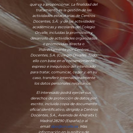
que va a proporcionar. La finalidad del
tratamiento es la gestión de las
actividades estatutarias de Centros
Docentes, S.A. y de las actividades
académicas y escolares del Colegio
Orvalle, incluidas la promoción y
desarrollo de actividades organizadas
o promovidas directa o
indirectamente por Centros
Docentes, S.A. (Colegio Orvalle). Todo
ello con base en el consentimiento
expreso e inequívoco del interesado
para tratar, comunicar, ceder y, en su
caso, transferir internacionalmente
los datos personales necesarios.
El interesado podrá ejercer sus
derechos de protección de datos por
escrito, incluida copia de documento
oficial identificativo, dirigido a Centros
Docentes, S.A., Avenida de Andraitx 1,
Madrid 28290 (España)
,
o
al
email
dpo@orvalle.es
. Más
información en la política de