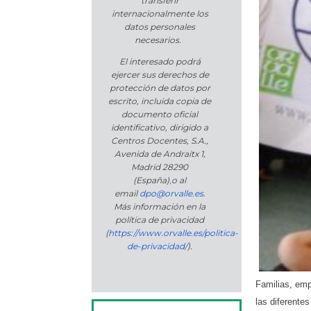
transferir
internacionalmente los
datos personales
necesarios.
El interesado podrá
ejercer sus derechos de
protección de datos por
escrito, incluida copia de
documento oficial
identificativo, dirigido a
Centros Docentes, S.A.,
Avenida de Andraitx 1,
Madrid 28290
(España)
,
o
al
email
dpo@orvalle.es
.
Más información en la
política de privacidad
(
https://www.orvalle.es/politica-
de-privacidad/
).
Familias, emp
las diferentes