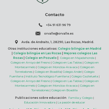
Contacto
+34 91 631 96 79
orvalle@orvalle.es
Avda. de Andraitx, 1, 28290, Las Rozas, Madrid.
Otras instituciones educativas:
Colegio bilingüe en Madrid
|
Colegio bilingüe en Las Rozas
|
Mejores colegios Las
Rozas
|
Colegio en Pozuelo
|
Colegio en Majadahonda
|
Colegio en Arroyo del Fresno
|
Colegio en Las Tablas
|
Colegio en
Montecarmelo
|
Colegio en Moncloa-Aravaca
|
Colegio en
Torrelodones
|
Colegio en Boadilla
|
Colegio Andel
|
Colegio
Fuenllana
|
Instituto Tecnológico Fuenllana
|
Colegio Gaztelueta
|
Colegio en Arroyo del Fresno
|
Colegio en Las Tablas
|
Colegio en
Montecarmelo
|
Colegio en Moncloa-Aravaca
|
Colegio en
Torrelodones
|
Colegio en Boadilla
Publicaciones sobre educación
:
Familia y Colegio
|
Educación Innovadora
|
La pasión de educar