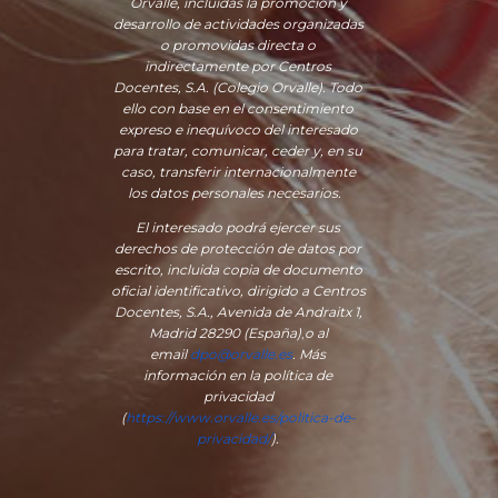
Orvalle, incluidas la promoción y
desarrollo de actividades organizadas
o promovidas directa o
indirectamente por Centros
Docentes, S.A. (Colegio Orvalle). Todo
ello con base en el consentimiento
expreso e inequívoco del interesado
para tratar, comunicar, ceder y, en su
caso, transferir internacionalmente
los datos personales necesarios.
El interesado podrá ejercer sus
derechos de protección de datos por
escrito, incluida copia de documento
oficial identificativo, dirigido a Centros
Docentes, S.A., Avenida de Andraitx 1,
Madrid 28290 (España)
,
o
al
email
dpo@orvalle.es
. Más
información en la política de
privacidad
(
https://www.orvalle.es/politica-de-
privacidad/
).