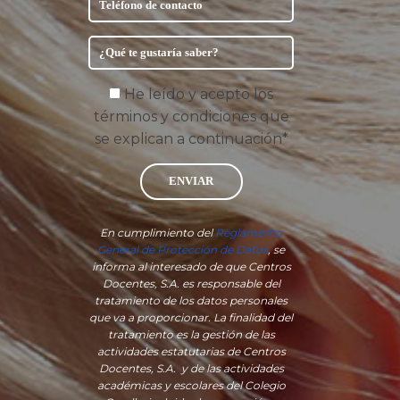
He leído y acepto los
términos y condiciones que
se explican a continuación*
ENVIAR
En cumplimiento del
Reglamento
General de Protección de Datos
, se
informa al interesado de que Centros
Docentes, S.A. es responsable del
tratamiento de los datos personales
que va a proporcionar. La finalidad del
tratamiento es la gestión de las
actividades estatutarias de Centros
Docentes, S.A. y de las actividades
académicas y escolares del Colegio