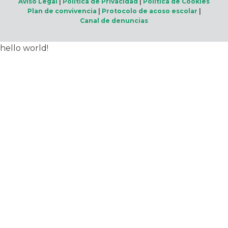
Aviso Legal
|
Política de Privacidad
|
Política de Cookies
Plan de convivencia
|
Protocolo de acoso escolar
|
Canal de denuncias
hello world!