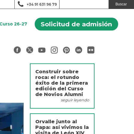
+34 91 631 96 79
Solicitud de admisión
Curso 26-27
Construir sobre
roca: el rotundo
éxito de la primera
edición del Curso
de Novios Alumni
seguir leyendo
Orvalle junto al
Papa: así vivimos la
visita de León XIV