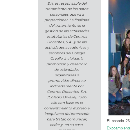
S.A. es responsable del
tratamiento de los datos
personales que va a
proporcionar. La finalidad
del tratamiento es la
gestión de las actividades
estatutarias de Centros
Docentes, S.A. y de las
actividades académicas y
escolares del Colegio
Orvalle, incluidas la
promoción y desarrollo
de actividades
organizadas o
promovidas directa o
indirectamente por
Centros Docentes, S.A.
(Colegio Orvalle). Todo
ello con base en el
consentimiento expreso e
inequívoco del interesado
para tratar, comunicar,
El pasado 26 
ceder y, en su caso,
Expoambient