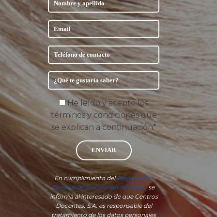
He leído y acepto los
términos y condiciones que
se explican a continuación*
ENVIAR
En cumplimiento del
Reglamento
General de Protección de Datos
, se
informa al interesado de que Centros
Docentes, S.A. es responsable del
tratamiento de los datos personales