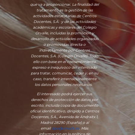
que va a proporcionar. La finalidad del
tratamiento es la gestión de las
actividades estatutarias de Centros
Docentes, S.A. y de las actividades
académicas y escolares del Colegio
Orvalle, incluidas la promoción y
desarrollo de actividades organizadas
o promovidas directa o
indirectamente por Centros
Docentes, S.A. (Colegio Orvalle). Todo
ello con base en el consentimiento
expreso e inequívoco del interesado
para tratar, comunicar, ceder y, en su
caso, transferir internacionalmente
los datos personales necesarios.
El interesado podrá ejercer sus
derechos de protección de datos por
escrito, incluida copia de documento
oficial identificativo, dirigido a Centros
Docentes, S.A., Avenida de Andraitx 1,
Madrid 28290 (España)
,
o
al
email
dpo@orvalle.es
. Más
información en la política de