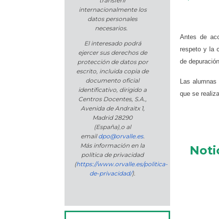
transferir
internacionalmente los
datos personales
necesarios.
Antes de acc
El interesado podrá
respeto y la 
ejercer sus derechos de
de depuración
protección de datos por
escrito, incluida copia de
documento oficial
Las alumnas d
identificativo, dirigido a
que se realiz
Centros Docentes, S.A.,
Avenida de Andraitx 1,
Madrid 28290
(España)
,
o
al
email
dpo@orvalle.es
.
Más información en la
Noti
política de privacidad
(
https://www.orvalle.es/politica-
de-privacidad/
).