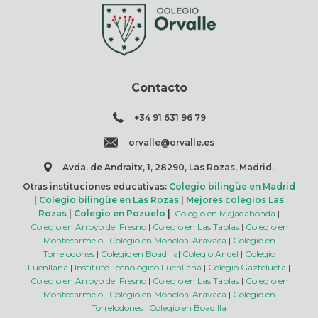
Contacto
+34 91 631 96 79
orvalle@orvalle.es
Avda. de Andraitx, 1, 28290, Las Rozas, Madrid.
Otras instituciones educativas:
Colegio bilingüe en Madrid
|
Colegio bilingüe en Las Rozas
|
Mejores colegios Las
Rozas
|
Colegio en Pozuelo
|
Colegio en Majadahonda
|
Colegio en Arroyo del Fresno
|
Colegio en Las Tablas
|
Colegio en
Montecarmelo
|
Colegio en Moncloa-Aravaca
|
Colegio en
Torrelodones
|
Colegio en Boadilla
|
Colegio Andel
|
Colegio
Fuenllana
|
Instituto Tecnológico Fuenllana
|
Colegio Gaztelueta
|
Colegio en Arroyo del Fresno
|
Colegio en Las Tablas
|
Colegio en
Montecarmelo
|
Colegio en Moncloa-Aravaca
|
Colegio en
Torrelodones
|
Colegio en Boadilla