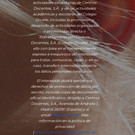
actividades estatutarias de Centros
Docentes, S.A. y de las actividades
académicas y escolares del Colegio
Orvalle, incluidas la promoción y
desarrollo de actividades organizadas
o promovidas directa o
indirectamente por Centros
Docentes, S.A. (Colegio Orvalle). Todo
ello con base en el consentimiento
expreso e inequívoco del interesado
para tratar, comunicar, ceder y, en su
caso, transferir internacionalmente
los datos personales necesarios.
El interesado podrá ejercer sus
derechos de protección de datos por
escrito, incluida copia de documento
oficial identificativo, dirigido a Centros
Docentes, S.A., Avenida de Andraitx 1,
Madrid 28290 (España)
,
o
al
email
dpo@orvalle.es
. Más
información en la política de
privacidad
(
https://www.orvalle.es/politica-de-