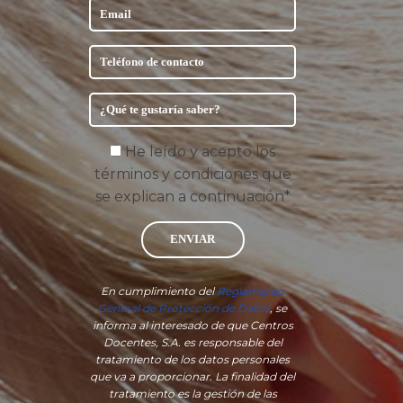
He leído y acepto los
términos y condiciones que
se explican a continuación*
ENVIAR
En cumplimiento del
Reglamento
General de Protección de Datos
, se
informa al interesado de que Centros
Docentes, S.A. es responsable del
tratamiento de los datos personales
que va a proporcionar. La finalidad del
tratamiento es la gestión de las