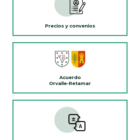
Precios y convenios
Acuerdo
Orvalle-Retamar