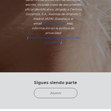
escrito, incluida copia de documento
oficial identificativo, dirigido a Centros
Docentes, S.A., Avenida de Andraitx 1,
Madrid 28290 (España)
,
o
al
email
dpo@orvalle.es
. Más
información en la política de
privacidad
(
https://www.orvalle.es/politica-de-
privacidad/
).
Sigues siendo parte
Alumni