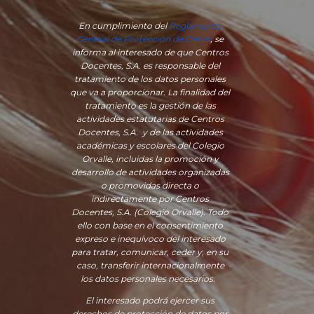
En cumplimiento del
Reglamento
General de Protección de Datos
, se
informa al interesado de que Centros
Docentes, S.A. es responsable del
tratamiento de los datos personales
que va a proporcionar. La finalidad del
tratamiento es la gestión de las
actividades estatutarias de Centros
Docentes, S.A. y de las actividades
académicas y escolares del Colegio
Orvalle, incluidas la promoción y
desarrollo de actividades organizadas
o promovidas directa o
indirectamente por Centros
Docentes, S.A. (Colegio Orvalle). Todo
ello con base en el consentimiento
expreso e inequívoco del interesado
para tratar, comunicar, ceder y, en su
caso, transferir internacionalmente
los datos personales necesarios.
El interesado podrá ejercer sus
derechos de protección de datos por