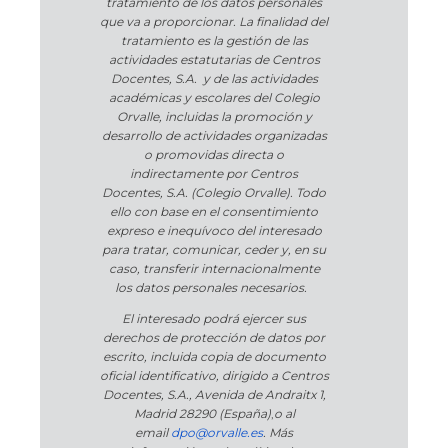
tratamiento de los datos personales
que va a proporcionar. La finalidad del
tratamiento es la gestión de las
actividades estatutarias de Centros
Docentes, S.A. y de las actividades
académicas y escolares del Colegio
Orvalle, incluidas la promoción y
desarrollo de actividades organizadas
o promovidas directa o
indirectamente por Centros
Docentes, S.A. (Colegio Orvalle). Todo
ello con base en el consentimiento
expreso e inequívoco del interesado
para tratar, comunicar, ceder y, en su
caso, transferir internacionalmente
los datos personales necesarios.
El interesado podrá ejercer sus
derechos de protección de datos por
escrito, incluida copia de documento
oficial identificativo, dirigido a Centros
Docentes, S.A., Avenida de Andraitx 1,
Madrid 28290 (España)
,
o
al
email
dpo@orvalle.es
. Más