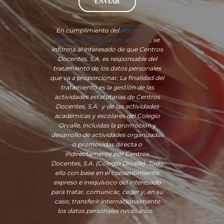
ENVIAR
En cumplimiento del
Reglamento
General de Protección de Datos
, se
informa al interesado de que Centros
Docentes, S.A. es responsable del
tratamiento de los datos personales
que va a proporcionar. La finalidad del
tratamiento es la gestión de las
actividades estatutarias de Centros
Docentes, S.A. y de las actividades
académicas y escolares del Colegio
Orvalle, incluidas la promoción y
desarrollo de actividades organizadas
o promovidas directa o
indirectamente por Centros
Docentes, S.A. (Colegio Orvalle). Todo
ello con base en el consentimiento
expreso e inequívoco del interesado
para tratar, comunicar, ceder y, en su
caso, transferir internacionalmente
los datos personales necesarios.