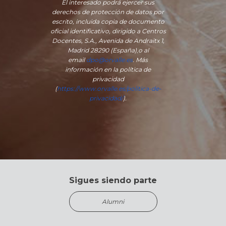
El interesado podrá ejercer sus
derechos de protección de datos por
escrito, incluida copia de documento
oficial identificativo, dirigido a Centros
Docentes, S.A., Avenida de Andraitx 1,
Madrid 28290 (España)
,
o
al
email
dpo@orvalle.es
. Más
información en la política de
privacidad
(
https://www.orvalle.es/politica-de-
privacidad/
).
Sigues siendo parte
Alumni