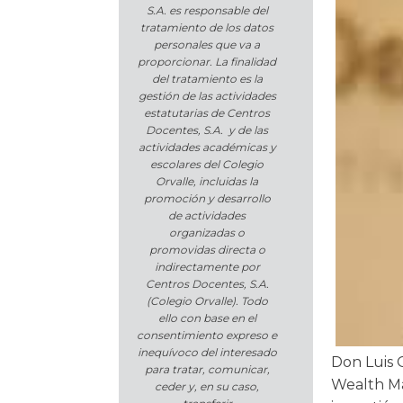
S.A. es responsable del
tratamiento de los datos
personales que va a
proporcionar. La finalidad
del tratamiento es la
gestión de las actividades
estatutarias de Centros
Docentes, S.A. y de las
actividades académicas y
escolares del Colegio
Orvalle, incluidas la
promoción y desarrollo
de actividades
organizadas o
promovidas directa o
indirectamente por
Centros Docentes, S.A.
(Colegio Orvalle). Todo
ello con base en el
consentimiento expreso e
inequívoco del interesado
Don Luis O
para tratar, comunicar,
Wealth Ma
ceder y, en su caso,