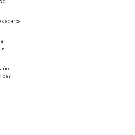
 de
es acerca
na
las
 año
lidas