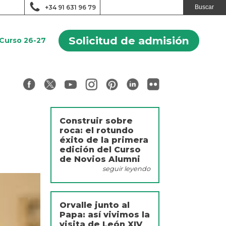
+34 91 631 96 79
Solicitud de admisión
Curso 26-27
Construir sobre
roca: el rotundo
éxito de la primera
edición del Curso
de Novios Alumni
seguir leyendo
Orvalle junto al
Papa: así vivimos la
visita de León XIV