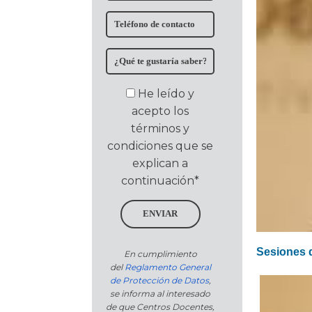
He leído y
acepto los
términos y
condiciones que se
explican a
continuación*
ENVIAR
Sesiones 
En cumplimiento
del
Reglamento General
de Protección de Datos
,
se informa al interesado
de que Centros Docentes,