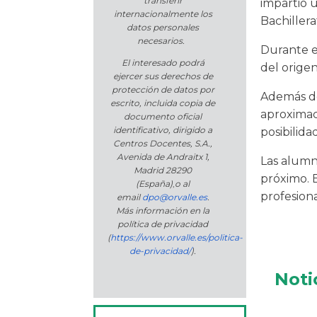
transferir
impartió u
internacionalmente los
Bachillera
datos personales
necesarios.
Durante e
El interesado podrá
del origen
ejercer sus derechos de
protección de datos por
Además de
escrito, incluida copia de
aproximac
documento oficial
identificativo, dirigido a
posibilida
Centros Docentes, S.A.,
Avenida de Andraitx 1,
Las alumna
Madrid 28290
próximo. E
(España)
,
o
al
profesion
email
dpo@orvalle.es
.
Más información en la
política de privacidad
(
https://www.orvalle.es/politica-
de-privacidad/
).
Noti