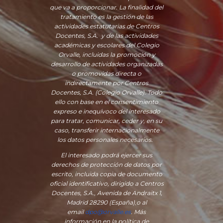
que va a proporcionar. La finalidad del
tratamiento es la gestión de las
actividades estatutarias de Centros
Docentes, S.A. y de las actividades
académicas y escolares del Colegio
Orvalle, incluidas la promoción y
desarrollo de actividades organizadas
o promovidas directa o
indirectamente por Centros
Docentes, S.A. (Colegio Orvalle). Todo
ello con base en el consentimiento
expreso e inequívoco del interesado
para tratar, comunicar, ceder y, en su
caso, transferir internacionalmente
los datos personales necesarios.
El interesado podrá ejercer sus
derechos de protección de datos por
escrito, incluida copia de documento
oficial identificativo, dirigido a Centros
Docentes, S.A., Avenida de Andraitx 1,
Madrid 28290 (España)
,
o
al
email
dpo@orvalle.es
. Más
información en la política de