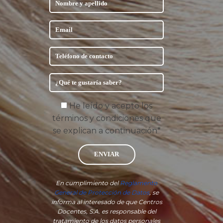
He leído y acepto los
términos y condiciones que
se explican a continuación*
ENVIAR
En cumplimiento del
Reglamento
General de Protección de Datos
, se
informa al interesado de que Centros
Docentes, S.A. es responsable del
tratamiento de los datos personales