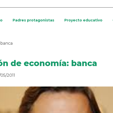
io
Padres protagonistas
Proyecto educativo
 banca
ón de economía: banca
/05/2011