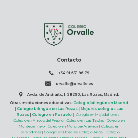
Contacto
+34 91 631 96 79
orvalle@orvalle.es
Avda. de Andraitx, 1, 28290, Las Rozas, Madrid.
Otras instituciones educativas:
Colegio bilingüe en Madrid
|
Colegio bilingüe en Las Rozas
|
Mejores colegios Las
Rozas
|
Colegio en Pozuelo
|
Colegio en Majadahonda
|
Colegio en Arroyo del Fresno
|
Colegio en Las Tablas
|
Colegio en
Montecarmelo
|
Colegio en Moncloa-Aravaca
|
Colegio en
Torrelodones
|
Colegio en Boadilla
|
Colegio Andel
|
Colegio
Fuenllana
|
Instituto Tecnológico Fuenllana
|
Colegio Gaztelueta
|