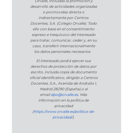
Orvalle, incluidas la promoción y
desarrollo de actividades organizadas
o promovidas directa o
indirectamente por Centros
Docentes, S.A. (Colegio Orvalle). Todo
ello con base en el consentimiento
expreso e inequívoco del interesado
para tratar, comunicar, ceder y, en su
caso, transferir internacionalmente
los datos personales necesarios.
El interesado podrá ejercer sus
derechos de protección de datos por
escrito, incluida copia de documento
oficial identificativo, dirigido a Centros
Docentes, S.A., Avenida de Andraitx 1,
Madrid 28290 (España)
,
o
al
email
dpo@orvalle.es
. Más
información en la política de
privacidad
(
https://www.orvalle.es/politica-de-
privacidad/
).