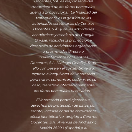
Docentes, S.A. es responsable del
tratamiento de los datos personales
que va a proporcionar. La finalidad del
tratamiento es la gestión de las
actividades estatutarias de Centros
Docentes, S.A. y de las actividades
académicas y escolares del Colegio
Orvalle, incluidas la promoción y
desarrollo de actividades organizadas
o promovidas directa o
indirectamente por Centros
Docentes, S.A. (Colegio Orvalle). Todo
ello con base en el consentimiento
expreso e inequívoco del interesado
para tratar, comunicar, ceder y, en su
caso, transferir internacionalmente
los datos personales necesarios.
El interesado podrá ejercer sus
derechos de protección de datos por
escrito, incluida copia de documento
oficial identificativo, dirigido a Centros
Docentes, S.A., Avenida de Andraitx 1,
Madrid 28290 (España)
,
o
al