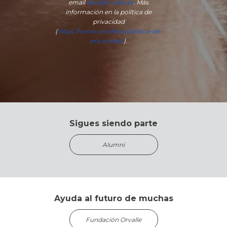
email
dpo@orvalle.es
. Más
información en la política de
privacidad
(
https://www.orvalle.es/politica-de-
privacidad/
).
Sigues siendo parte
Alumni
Ayuda al futuro de muchas
Fundación Orvalle