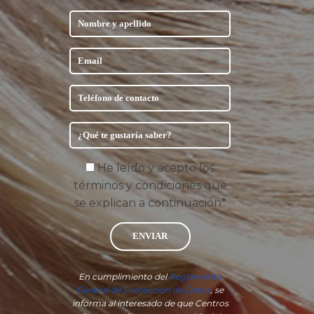
He leído y acepto los
términos y condiciones que
se explican a continuación*
ENVIAR
En cumplimiento del
Reglamento
General de Protección de Datos
, se
informa al interesado de que Centros