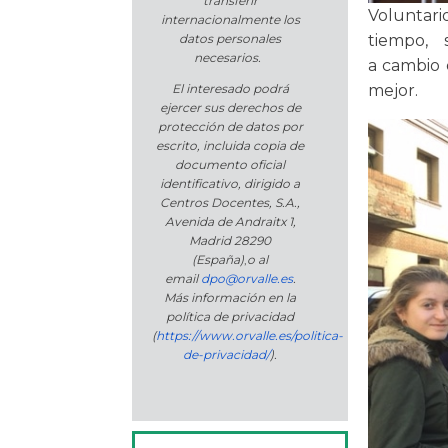
transferir
Voluntari
internacionalmente los
tiempo, 
datos personales
necesarios.
a cambio 
mejor.
El interesado podrá
ejercer sus derechos de
protección de datos por
escrito, incluida copia de
documento oficial
identificativo, dirigido a
Centros Docentes, S.A.,
Avenida de Andraitx 1,
Madrid 28290
(España)
,
o
al
email
dpo@orvalle.es
.
Más información en la
política de privacidad
(
https://www.orvalle.es/politica-
de-privacidad/
).