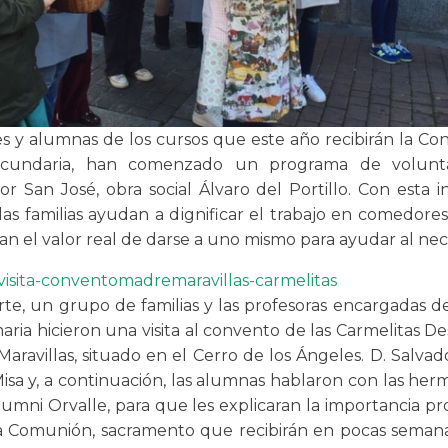
s y alumnas de los cursos que este año recibirán la Con
cundaria, han comenzado un programa de volunt
 San José, obra social Álvaro del Portillo. Con esta ini
las familias ayudan a dignificar el trabajo en comedores
n el valor real de darse a uno mismo para ayudar al nec
rte, un grupo de familias y las profesoras encargadas d
aria hicieron una visita al convento de las Carmelitas D
aravillas, situado en el Cerro de los Ángeles. D. Salvad
Misa y, a continuación, las alumnas hablaron con las her
alumni Orvalle, para que les explicaran la importancia p
a Comunión, sacramento que recibirán en pocas seman