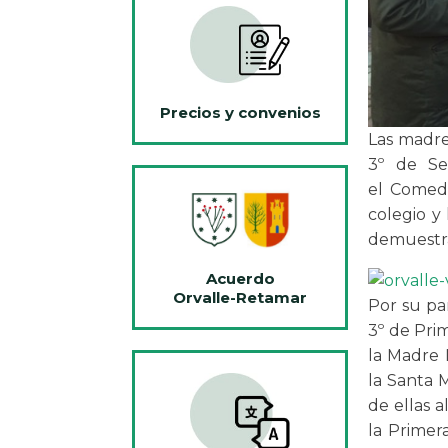
Precios y convenios
Las madre
3º de Se
el Comedor
colegio y 
demuestra
Acuerdo
Orvalle-Retamar
Por su pa
3º de Prim
la Madre M
la Santa 
de ellas 
la Primer