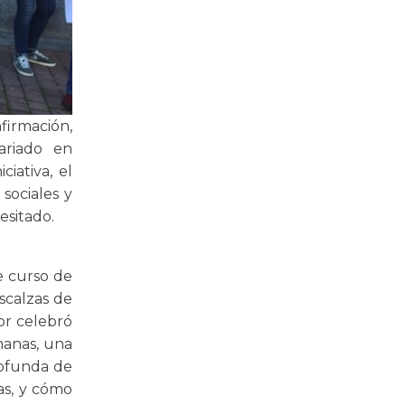
firmación,
ariado en
ciativa, el
 sociales y
esitado.
e curso de
escalzas de
or celebró
manas, una
rofunda de
as, y cómo