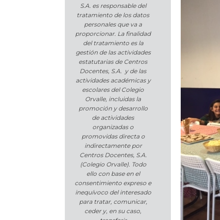
S.A. es responsable del
tratamiento de los datos
personales que va a
proporcionar. La finalidad
del tratamiento es la
gestión de las actividades
estatutarias de Centros
Docentes, S.A. y de las
actividades académicas y
escolares del Colegio
Orvalle, incluidas la
promoción y desarrollo
de actividades
organizadas o
promovidas directa o
indirectamente por
Centros Docentes, S.A.
(Colegio Orvalle). Todo
ello con base en el
consentimiento expreso e
inequívoco del interesado
para tratar, comunicar,
ceder y, en su caso,