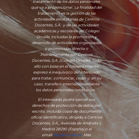
tratamiento de los datos personales
que va a proporcionar. La finalidad del
tratamiento es la gestión de las
actividades estatutarias de Centros
Docentes, S.A. y de las actividades
académicas y escolares del Colegio
Orvalle, incluidas la promoción y
desarrollo de actividades organizadas
o promovidas directa o
indirectamente por Centros
Docentes, S.A. (Colegio Orvalle). Todo
ello con base en el consentimiento
expreso e inequívoco del interesado
para tratar, comunicar, ceder y, en su
caso, transferir internacionalmente
los datos personales necesarios.
El interesado podrá ejercer sus
derechos de protección de datos por
escrito, incluida copia de documento
oficial identificativo, dirigido a Centros
Docentes, S.A., Avenida de Andraitx 1,
Madrid 28290 (España)
,
o
al
email
dpo@orvalle.es
. Más