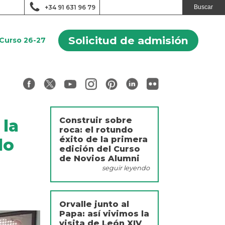
+34 91 631 96 79
Solicitud de admisión
Curso 26-27
Construir sobre
 la
roca: el rotundo
éxito de la primera
do
edición del Curso
de Novios Alumni
seguir leyendo
Orvalle junto al
Papa: así vivimos la
visita de León XIV