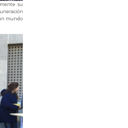
remente su
uneración
e un mundo