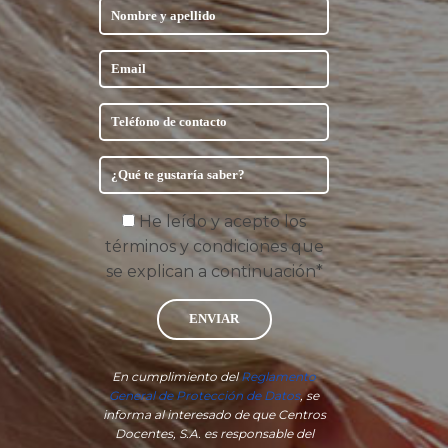
He leído y acepto los
términos y condiciones que
se explican a continuación*
ENVIAR
En cumplimiento del
Reglamento
General de Protección de Datos
, se
informa al interesado de que Centros
Docentes, S.A. es responsable del