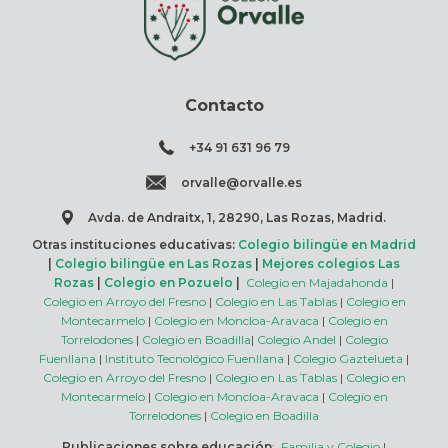
Contacto
+34 91 631 96 79
orvalle@orvalle.es
Avda. de Andraitx, 1, 28290, Las Rozas, Madrid.
Otras instituciones educativas:
Colegio bilingüe en Madrid
|
Colegio bilingüe en Las Rozas
|
Mejores colegios Las
Rozas
|
Colegio en Pozuelo
|
Colegio en Majadahonda
|
Colegio en Arroyo del Fresno
|
Colegio en Las Tablas
|
Colegio en
Montecarmelo
|
Colegio en Moncloa-Aravaca
|
Colegio en
Torrelodones
|
Colegio en Boadilla
|
Colegio Andel
|
Colegio
Fuenllana
|
Instituto Tecnológico Fuenllana
|
Colegio Gaztelueta
|
Colegio en Arroyo del Fresno
|
Colegio en Las Tablas
|
Colegio en
Montecarmelo
|
Colegio en Moncloa-Aravaca
|
Colegio en
Torrelodones
|
Colegio en Boadilla
Publicaciones sobre educación
:
Familia y Colegio
|