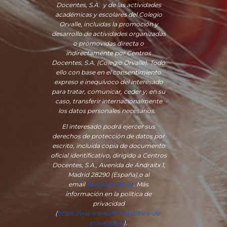
Docentes, S.A. y de las actividades
académicas y escolares del Colegio
Orvalle, incluidas la promoción y
desarrollo de actividades organizadas
o promovidas directa o
indirectamente por Centros
Docentes, S.A. (Colegio Orvalle). Todo
ello con base en el consentimiento
expreso e inequívoco del interesado
para tratar, comunicar, ceder y, en su
caso, transferir internacionalmente
los datos personales necesarios.
El interesado podrá ejercer sus
derechos de protección de datos por
escrito, incluida copia de documento
oficial identificativo, dirigido a Centros
Docentes, S.A., Avenida de Andraitx 1,
Madrid 28290 (España)
,
o
al
email
dpo@orvalle.es
. Más
información en la política de
privacidad
(
https://www.orvalle.es/politica-de-
privacidad/
).