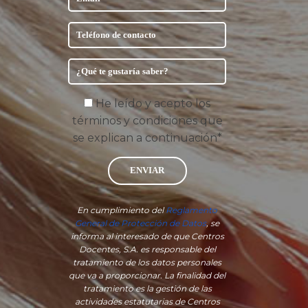
He leído y acepto los
términos y condiciones que
se explican a continuación*
ENVIAR
En cumplimiento del
Reglamento
General de Protección de Datos
, se
informa al interesado de que Centros
Docentes, S.A. es responsable del
tratamiento de los datos personales
que va a proporcionar. La finalidad del
tratamiento es la gestión de las
actividades estatutarias de Centros