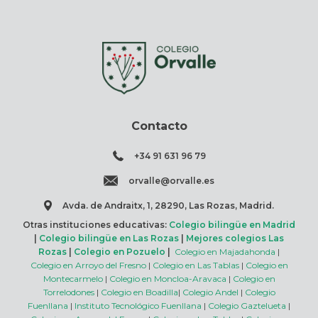
Contacto
+34 91 631 96 79
orvalle@orvalle.es
Avda. de Andraitx, 1, 28290, Las Rozas, Madrid.
Otras instituciones educativas:
Colegio bilingüe en Madrid
|
Colegio bilingüe en Las Rozas
|
Mejores colegios Las
Rozas
|
Colegio en Pozuelo
|
Colegio en Majadahonda
|
Colegio en Arroyo del Fresno
|
Colegio en Las Tablas
|
Colegio en
Montecarmelo
|
Colegio en Moncloa-Aravaca
|
Colegio en
Torrelodones
|
Colegio en Boadilla
|
Colegio Andel
|
Colegio
Fuenllana
|
Instituto Tecnológico Fuenllana
|
Colegio Gaztelueta
|