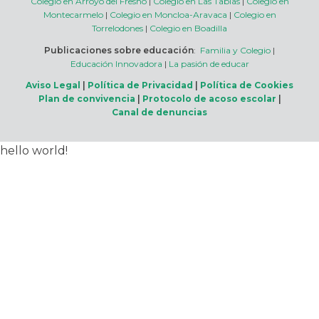
Colegio en Arroyo del Fresno
|
Colegio en Las Tablas
|
Colegio en
Montecarmelo
|
Colegio en Moncloa-Aravaca
|
Colegio en
Torrelodones
|
Colegio en Boadilla
Publicaciones sobre educación
:
Familia y Colegio
|
Educación Innovadora
|
La pasión de educar
Aviso Legal
|
Política de Privacidad
|
Política de Cookies
Plan de convivencia
|
Protocolo de acoso escolar
|
Canal de denuncias
hello world!