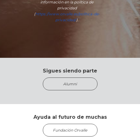
información en la política de
privacidad
(
https://www.orvalle.es/politica-de-
privacidad/
).
Sigues siendo parte
Alumni
Ayuda al futuro de muchas
Fundación Orvalle