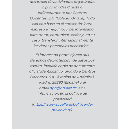
desarrollo de actividades organizadas
o promovidas directa o
indirectamente por Centros
Docentes, S.A. (Colegio Orvalle). Todo
ello con base en el consentimiento
expreso e inequívoco del interesado
para tratar, comunicar, ceder y, en su
caso, transferir internacionalmente
los datos personales necesarios.
El interesado podrá ejercer sus
derechos de protección de datos por
escrito, incluida copia de documento
oficial identificativo, dirigido a Centros
Docentes, S.A., Avenida de Andraitx 1,
Madrid 28290 (España)
,
o
al
email
dpo@orvalle.es
. Más
información en la política de
privacidad
(
https://www.orvalle.es/politica-de-
privacidad/
).