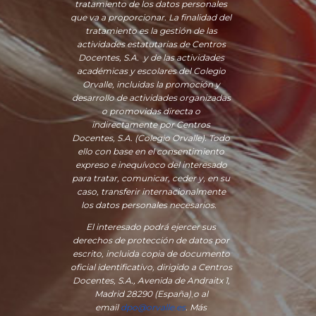
tratamiento de los datos personales
que va a proporcionar. La finalidad del
tratamiento es la gestión de las
actividades estatutarias de Centros
Docentes, S.A. y de las actividades
académicas y escolares del Colegio
Orvalle, incluidas la promoción y
desarrollo de actividades organizadas
o promovidas directa o
indirectamente por Centros
Docentes, S.A. (Colegio Orvalle). Todo
ello con base en el consentimiento
expreso e inequívoco del interesado
para tratar, comunicar, ceder y, en su
caso, transferir internacionalmente
los datos personales necesarios.
El interesado podrá ejercer sus
derechos de protección de datos por
escrito, incluida copia de documento
oficial identificativo, dirigido a Centros
Docentes, S.A., Avenida de Andraitx 1,
Madrid 28290 (España)
,
o
al
email
dpo@orvalle.es
. Más