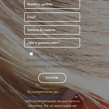
He leído y acepto los
términos y condiciones que
se explican a continuación*
ENVIAR
En cumplimiento del
Reglamento
General de Protección de Datos
, se
informa al interesado de que Centros
Docentes, S.A. es responsable del