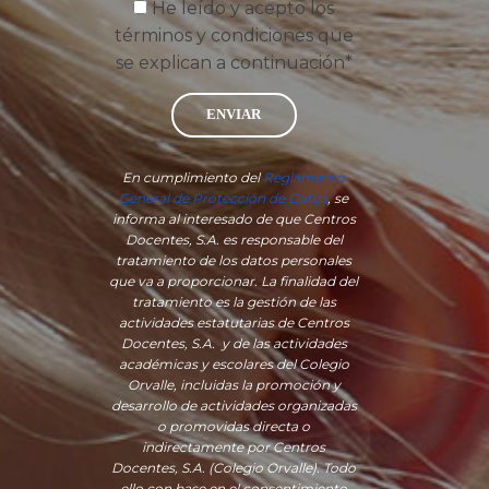
He leído y acepto los
términos y condiciones que
se explican a continuación*
ENVIAR
En cumplimiento del
Reglamento
General de Protección de Datos
, se
informa al interesado de que Centros
Docentes, S.A. es responsable del
tratamiento de los datos personales
que va a proporcionar. La finalidad del
tratamiento es la gestión de las
actividades estatutarias de Centros
Docentes, S.A. y de las actividades
académicas y escolares del Colegio
Orvalle, incluidas la promoción y
desarrollo de actividades organizadas
o promovidas directa o
indirectamente por Centros
Docentes, S.A. (Colegio Orvalle). Todo
ello con base en el consentimiento