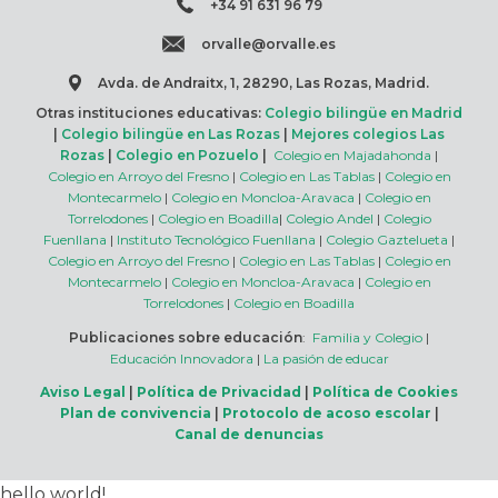
+34 91 631 96 79
orvalle@orvalle.es
Avda. de Andraitx, 1, 28290, Las Rozas, Madrid.
Otras instituciones educativas:
Colegio bilingüe en Madrid
|
Colegio bilingüe en Las Rozas
|
Mejores colegios Las
Rozas
|
Colegio en Pozuelo
|
Colegio en Majadahonda
|
Colegio en Arroyo del Fresno
|
Colegio en Las Tablas
|
Colegio en
Montecarmelo
|
Colegio en Moncloa-Aravaca
|
Colegio en
Torrelodones
|
Colegio en Boadilla
|
Colegio Andel
|
Colegio
Fuenllana
|
Instituto Tecnológico Fuenllana
|
Colegio Gaztelueta
|
Colegio en Arroyo del Fresno
|
Colegio en Las Tablas
|
Colegio en
Montecarmelo
|
Colegio en Moncloa-Aravaca
|
Colegio en
Torrelodones
|
Colegio en Boadilla
Publicaciones sobre educación
:
Familia y Colegio
|
Educación Innovadora
|
La pasión de educar
Aviso Legal
|
Política de Privacidad
|
Política de Cookies
Plan de convivencia
|
Protocolo de acoso escolar
|
Canal de denuncias
hello world!