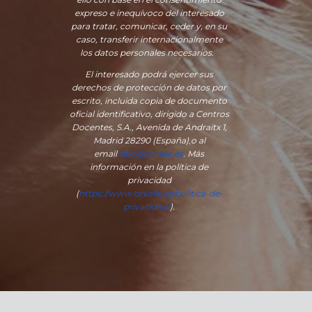
expreso e inequívoco del interesado
para tratar, comunicar, ceder y, en su
caso, transferir internacionalmente
los datos personales necesarios.
El interesado podrá ejercer sus
derechos de protección de datos por
escrito, incluida copia de documento
oficial identificativo, dirigido a Centros
Docentes, S.A., Avenida de Andraitx 1,
Madrid 28290 (España)
,
o
al
email
dpo@orvalle.es
. Más
información en la política de
privacidad
(
https://www.orvalle.es/politica-de-
privacidad/
).