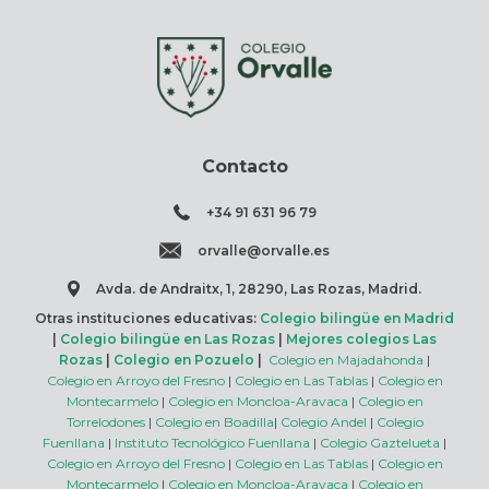
Contacto
+34 91 631 96 79
orvalle@orvalle.es
Avda. de Andraitx, 1, 28290, Las Rozas, Madrid.
Otras instituciones educativas:
Colegio bilingüe en Madrid
|
Colegio bilingüe en Las Rozas
|
Mejores colegios Las
Rozas
|
Colegio en Pozuelo
|
Colegio en Majadahonda
|
Colegio en Arroyo del Fresno
|
Colegio en Las Tablas
|
Colegio en
Montecarmelo
|
Colegio en Moncloa-Aravaca
|
Colegio en
Torrelodones
|
Colegio en Boadilla
|
Colegio Andel
|
Colegio
Fuenllana
|
Instituto Tecnológico Fuenllana
|
Colegio Gaztelueta
|
Colegio en Arroyo del Fresno
|
Colegio en Las Tablas
|
Colegio en
Montecarmelo
|
Colegio en Moncloa-Aravaca
|
Colegio en