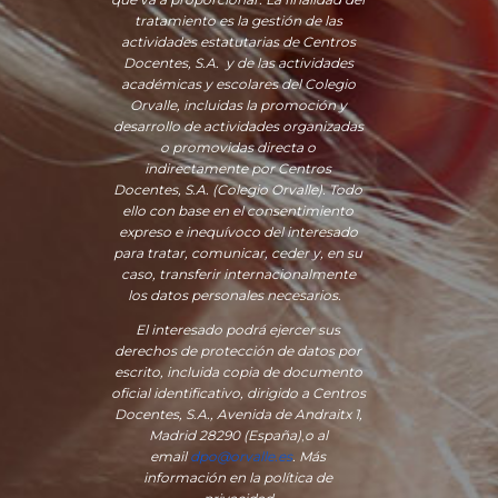
tratamiento es la gestión de las
actividades estatutarias de Centros
Docentes, S.A. y de las actividades
académicas y escolares del Colegio
Orvalle, incluidas la promoción y
desarrollo de actividades organizadas
o promovidas directa o
indirectamente por Centros
Docentes, S.A. (Colegio Orvalle). Todo
ello con base en el consentimiento
expreso e inequívoco del interesado
para tratar, comunicar, ceder y, en su
caso, transferir internacionalmente
los datos personales necesarios.
El interesado podrá ejercer sus
derechos de protección de datos por
escrito, incluida copia de documento
oficial identificativo, dirigido a Centros
Docentes, S.A., Avenida de Andraitx 1,
Madrid 28290 (España)
,
o
al
email
dpo@orvalle.es
. Más
información en la política de