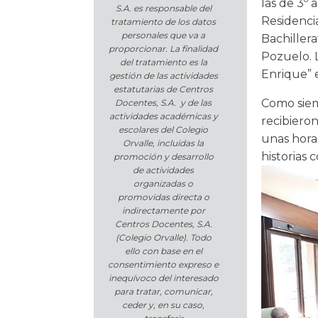
las de 3º 
S.A. es responsable del
Residencia
tratamiento de los datos
personales que va a
Bachillera
proporcionar. La finalidad
Pozuelo. L
del tratamiento es la
Enrique” 
gestión de las actividades
estatutarias de Centros
Como siem
Docentes, S.A. y de las
actividades académicas y
recibieron
escolares del Colegio
unas hora
Orvalle, incluidas la
historias 
promoción y desarrollo
de actividades
organizadas o
promovidas directa o
indirectamente por
Centros Docentes, S.A.
(Colegio Orvalle). Todo
ello con base en el
consentimiento expreso e
inequívoco del interesado
para tratar, comunicar,
ceder y, en su caso,