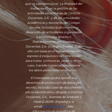
que va a proporcionar. La finalidad del
tratamiento es la gestión de las
actividades estatutarias de Centros
Docentes, S.A. y de las actividades
académicas y escolares del Colegio
Orvalle, incluidas la promoción y
desarrollo de actividades organizadas
o promovidas directa o
indirectamente por Centros
Docentes, S.A. (Colegio Orvalle). Todo
ello con base en el consentimiento
expreso e inequívoco del interesado
para tratar, comunicar, ceder y, en su
caso, transferir internacionalmente
los datos personales necesarios.
El interesado podrá ejercer sus
derechos de protección de datos por
escrito, incluida copia de documento
oficial identificativo, dirigido a Centros
Docentes, S.A., Avenida de Andraitx 1,
Madrid 28290 (España)
,
o
al
email
dpo@orvalle.es
. Más
información en la política de