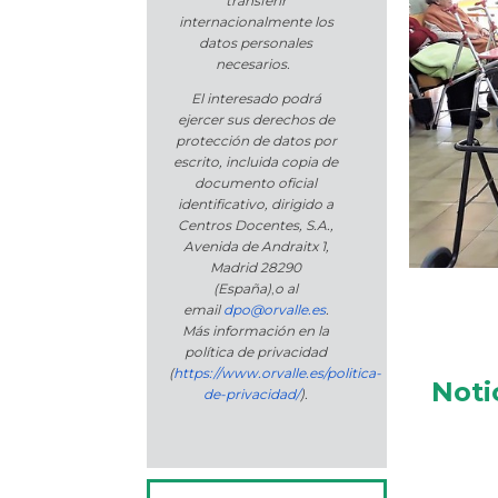
transferir
internacionalmente los
datos personales
necesarios.
El interesado podrá
ejercer sus derechos de
protección de datos por
escrito, incluida copia de
documento oficial
identificativo, dirigido a
Centros Docentes, S.A.,
Avenida de Andraitx 1,
Madrid 28290
(España)
,
o
al
email
dpo@orvalle.es
.
Más información en la
política de privacidad
(
https://www.orvalle.es/politica-
Noti
de-privacidad/
).