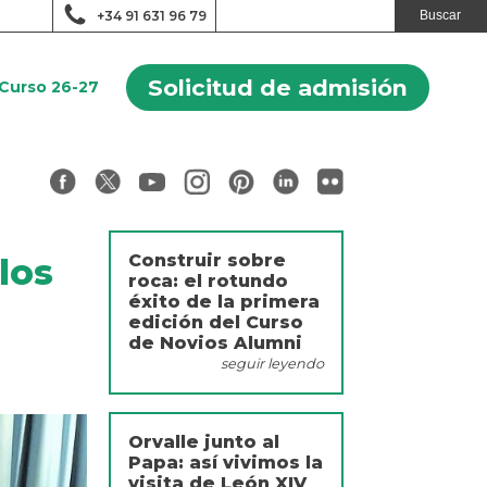
+34 91 631 96 79
Solicitud de admisión
Curso 26-27
Construir sobre
los
roca: el rotundo
éxito de la primera
edición del Curso
de Novios Alumni
seguir leyendo
Orvalle junto al
Papa: así vivimos la
visita de León XIV