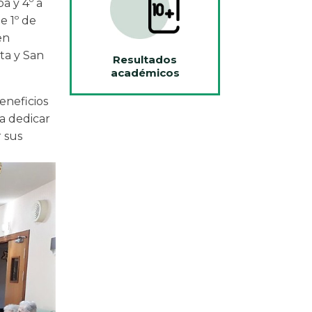
a y 4º a
e 1º de
en
ta y San
Resultados
académicos
eneficios
a dedicar
 sus