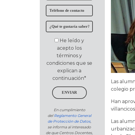
He leído y
acepto los
términos y
condiciones que se
explican a
continuación*
Las alumn
colegio pr
ENVIAR
Han aprov
villancico
En cumplimiento
del
Reglamento General
Las alumna
de Protección de Datos
,
se informa al interesado
urbanizac
de que Centros Docentes,