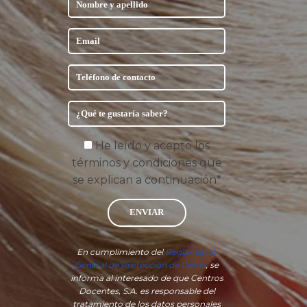
He leído y acepto los
términos y condiciones que
se explican a continuación*
ENVIAR
En cumplimiento del
Reglamento
General de Protección de Datos
, se
informa al interesado de que Centros
Docentes, S.A. es responsable del
tratamiento de los datos personales