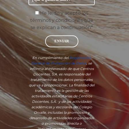
He leído y acepto los
términos y condiciones que
se explican a continuación*
ENVIAR
En cumplimiento del
Reglamento
General de Protección de Datos
, se
informa al interesado de que Centros
Docentes, S.A. es responsable del
tratamiento de los datos personales
que va a proporcionar. La finalidad del
tratamiento es la gestión de las
actividades estatutarias de Centros
Docentes, S.A. y de las actividades
académicas y escolares del Colegio
Orvalle, incluidas la promoción y
desarrollo de actividades organizadas
o promovidas directa o
indirectamente por Centros