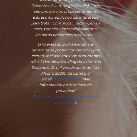
Docentes, S.A. (Colegio Orvalle). Todo
ello con base en el consentimiento
expreso e inequívoco del interesado
para tratar, comunicar, ceder y, en su
caso, transferir internacionalmente
los datos personales necesarios.
El interesado podrá ejercer sus
derechos de protección de datos por
escrito, incluida copia de documento
oficial identificativo, dirigido a Centros
Docentes, S.A., Avenida de Andraitx 1,
Madrid 28290 (España)
,
o
al
email
dpo@orvalle.es
. Más
información en la política de
privacidad
(
https://www.orvalle.es/politica-de-
privacidad/
).