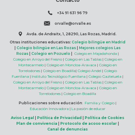
Contacto
+34 91 631 96 79
orvalle@orvalle.es
Avda. de Andraitx, 1, 28290, Las Rozas, Madrid.
Otras instituciones educativas:
Colegio bilingüe en Madrid
|
Colegio bilingüe en Las Rozas
|
Mejores colegios Las
Rozas
|
Colegio en Pozuelo
|
Colegio en Majadahonda
|
Colegio en Arroyo del Fresno
|
Colegio en Las Tablas
|
Colegio en
Montecarmelo
|
Colegio en Moncloa-Aravaca
|
Colegio en
Torrelodones
|
Colegio en Boadilla
|
Colegio Andel
|
Colegio
Fuenllana
|
Instituto Tecnológico Fuenllana
|
Colegio Gaztelueta
|
Colegio en Arroyo del Fresno
|
Colegio en Las Tablas
|
Colegio en
Montecarmelo
|
Colegio en Moncloa-Aravaca
|
Colegio en
Torrelodones
|
Colegio en Boadilla
Publicaciones sobre educación
:
Familia y Colegio
|
Educación Innovadora
|
La pasión de educar
Aviso Legal
|
Política de Privacidad
|
Política de Cookies
Plan de convivencia
|
Protocolo de acoso escolar
|
Canal de denuncias