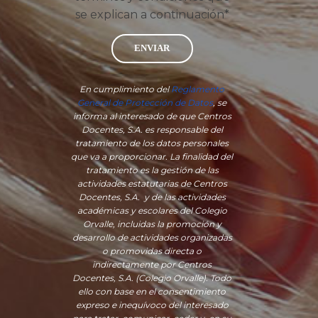
se explican a continuación*
ENVIAR
En cumplimiento del
Reglamento
General de Protección de Datos
, se
informa al interesado de que Centros
Docentes, S.A. es responsable del
tratamiento de los datos personales
que va a proporcionar. La finalidad del
tratamiento es la gestión de las
actividades estatutarias de Centros
Docentes, S.A. y de las actividades
académicas y escolares del Colegio
Orvalle, incluidas la promoción y
desarrollo de actividades organizadas
o promovidas directa o
indirectamente por Centros
Docentes, S.A. (Colegio Orvalle). Todo
ello con base en el consentimiento
expreso e inequívoco del interesado