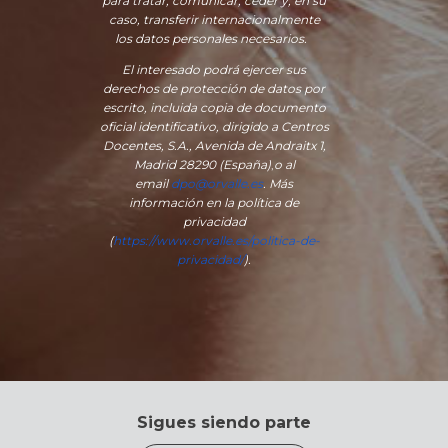
para tratar, comunicar, ceder y, en su
caso, transferir internacionalmente
los datos personales necesarios.
El interesado podrá ejercer sus
derechos de protección de datos por
escrito, incluida copia de documento
oficial identificativo, dirigido a Centros
Docentes, S.A., Avenida de Andraitx 1,
Madrid 28290 (España)
,
o
al
email
dpo@orvalle.es
. Más
información en la política de
privacidad
(
https://www.orvalle.es/politica-de-
privacidad/
).
Sigues siendo parte