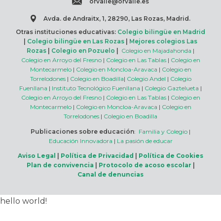
orvalle@orvalle.es
Avda. de Andraitx, 1, 28290, Las Rozas, Madrid.
Otras instituciones educativas:
Colegio bilingüe en Madrid
|
Colegio bilingüe en Las Rozas
|
Mejores colegios Las
Rozas
|
Colegio en Pozuelo
|
Colegio en Majadahonda
|
Colegio en Arroyo del Fresno
|
Colegio en Las Tablas
|
Colegio en
Montecarmelo
|
Colegio en Moncloa-Aravaca
|
Colegio en
Torrelodones
|
Colegio en Boadilla
|
Colegio Andel
|
Colegio
Fuenllana
|
Instituto Tecnológico Fuenllana
|
Colegio Gaztelueta
|
Colegio en Arroyo del Fresno
|
Colegio en Las Tablas
|
Colegio en
Montecarmelo
|
Colegio en Moncloa-Aravaca
|
Colegio en
Torrelodones
|
Colegio en Boadilla
Publicaciones sobre educación
:
Familia y Colegio
|
Educación Innovadora
|
La pasión de educar
Aviso Legal
|
Política de Privacidad
|
Política de Cookies
Plan de convivencia
|
Protocolo de acoso escolar
|
Canal de denuncias
hello world!