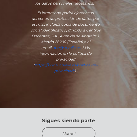
los datos personales necesarios.
El interesado podrá ejercer sus
derechos de protección de datos por
escrito, incluida copia de documento
oficial identificativo, dirigido a Centros
Docentes, S.A., Avenida de Andraitx 1,
Madrid 28290 (España)
,
o
al
email
dpo@orvalle.es
. Más
información en la política de
privacidad
(
https://www.orvalle.es/politica-de-
privacidad/
).
Sigues siendo parte
Alumni