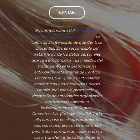
ENVIAR
En cumplimiento del
Reglamento
General de Protección de Datos
, se
informa al interesado de que Centros
Docentes, S.A. es responsable del
tratamiento de los datos personales
que va a proporcionar. La finalidad del
tratamiento es la gestión de las
actividades estatutarias de Centros
Docentes, S.A. y de las actividades
académicas y escolares del Colegio
Orvalle, incluidas la promoción y
desarrollo de actividades organizadas
o promovidas directa o
indirectamente por Centros
Docentes, S.A. (Colegio Orvalle). Todo
ello con base en el consentimiento
expreso e inequívoco del interesado
para tratar, comunicar, ceder y, en su
caso, transferir internacionalmente