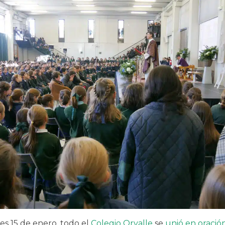
es 15 de enero, todo el
Colegio Orvalle
se
unió en oració