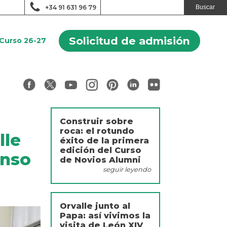
+34 91 631 96 79
Solicitud de admisión
Curso 26-27
Construir sobre
roca: el rotundo
lle
éxito de la primera
edición del Curso
anso
de Novios Alumni
seguir leyendo
Orvalle junto al
Papa: así vivimos la
visita de León XIV