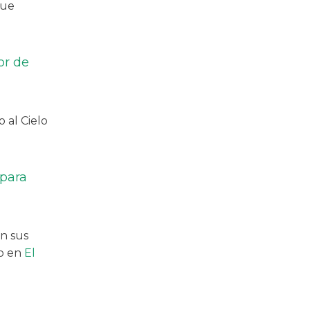
que
or de
 al Cielo
 para
n sus
do en
El