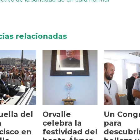
cias relacionadas
uella del
Orvalle
Un Cong
a
celebra la
para
cisco en
festividad del
descubrir