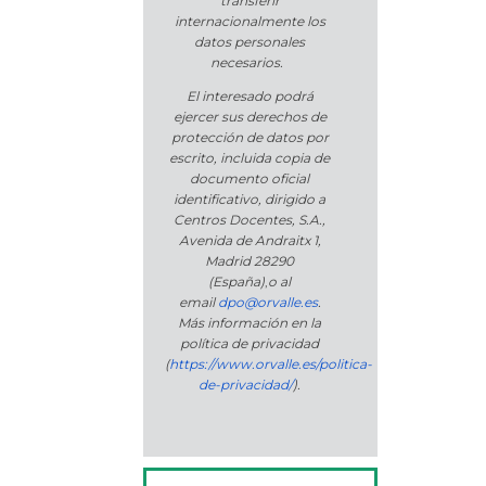
transferir
internacionalmente los
datos personales
necesarios.
El interesado podrá
ejercer sus derechos de
protección de datos por
escrito, incluida copia de
documento oficial
identificativo, dirigido a
Centros Docentes, S.A.,
Avenida de Andraitx 1,
Madrid 28290
(España)
,
o
al
email
dpo@orvalle.es
.
Más información en la
política de privacidad
(
https://www.orvalle.es/politica-
de-privacidad/
).