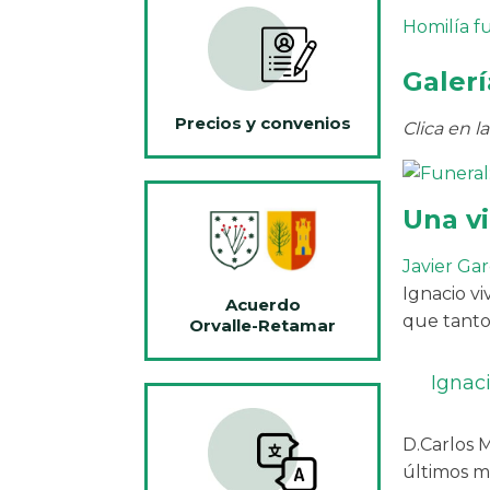
Homilía f
Galerí
Precios y convenios
Clica en l
Una v
Javier Gar
Ignacio vi
Acuerdo
que tanto
Orvalle-Retamar
Ignaci
D.Carlos 
últimos me