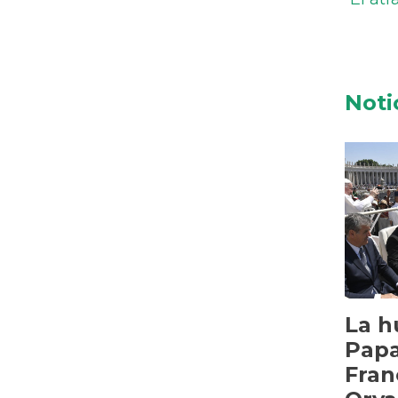
Noti
La h
Pap
Fran