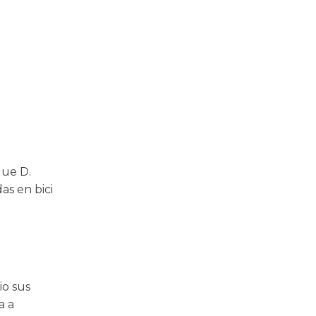
ue D.
as en bici
io sus
a a