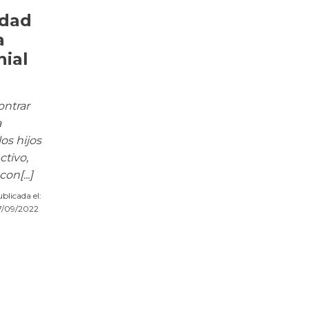
idad
a
ial
ontrar
a
os hijos
ctivo,
on[...]
blicada el:
7/09/2022