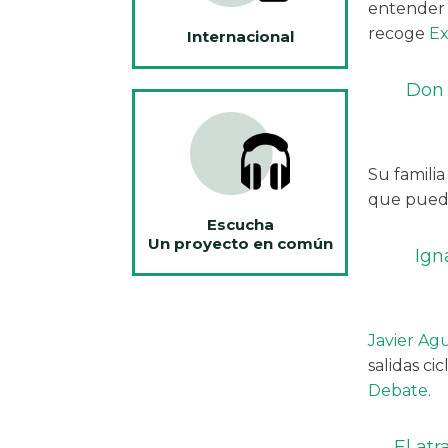
entender 
recoge
Ex
Internacional
Don 
Su familia
que puede
Escucha
Un proyecto en común
Igna
Javier Ag
salidas ci
Debate.
El atr