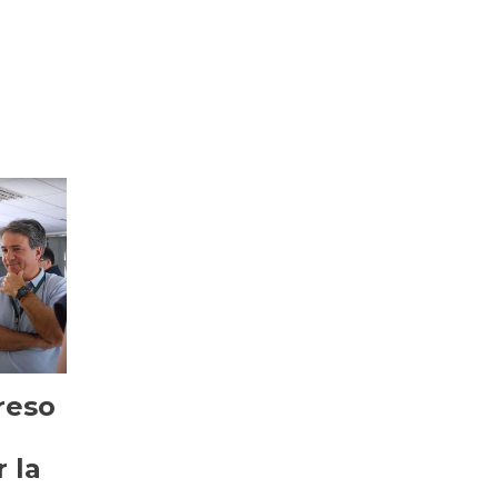
reso
 la