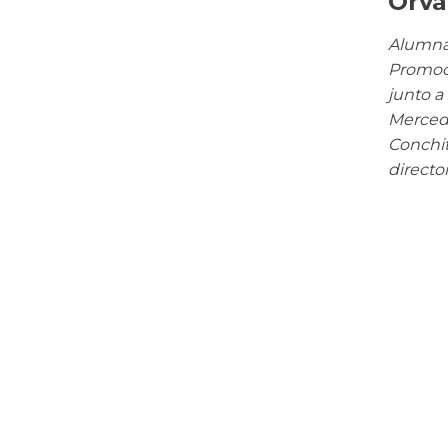
Orva
Alumnas
Promoci
junto a
Merced
Conchit
director