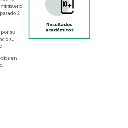
ministerio
 pasado 2
Resultados
académicos
 por su
nció su
o.
edios en
o.