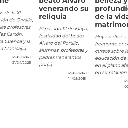
lle
beato Álvaro
belleza y
venerando su
profund
 de la XL
reliquia
de la vid
ón de Orvalle,
matrimon
 las profesoras
El pasado 12 de Mayo,
es Cartón,
festividad del beato
Hoy en día es
a Cuenca y la
Álvaro del Portillo,
frecuente enc
a Mónica[...]
alumnas, profesoras y
cursos sobre l
padres veneramos
Publicada el:
educación de l
21/04/2025
por[...]
en el plano afe
en su relación c
Publicada el:
14/05/2015
Pu
0