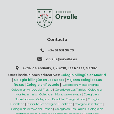
Contacto
+34 91 631 96 79
orvalle@orvalle.es
Avda. de Andraitx, 1, 28290, Las Rozas, Madrid.
Otras instituciones educativas:
Colegio bilingüe en Madrid
|
Colegio bilingüe en Las Rozas
|
Mejores colegios Las
Rozas
|
Colegio en Pozuelo
|
Colegio en Majadahonda
|
Colegio en Arroyo del Fresno
|
Colegio en Las Tablas
|
Colegio en
Montecarmelo
|
Colegio en Moncloa-Aravaca
|
Colegio en
Torrelodones
|
Colegio en Boadilla
|
Colegio Andel
|
Colegio
Fuenllana
|
Instituto Tecnológico Fuenllana
|
Colegio Gaztelueta
|
Colegio en Arroyo del Fresno
|
Colegio en Las Tablas
|
Colegio en
Montecarmelo
|
Colegio en Moncloa-Aravaca
|
Colegio en