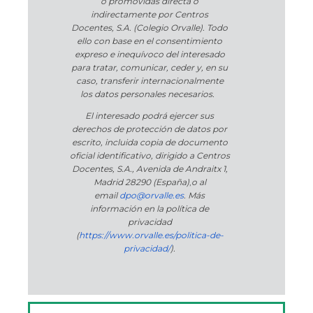
o promovidas directa o
indirectamente por Centros
Docentes, S.A. (Colegio Orvalle). Todo
ello con base en el consentimiento
expreso e inequívoco del interesado
para tratar, comunicar, ceder y, en su
caso, transferir internacionalmente
los datos personales necesarios.
El interesado podrá ejercer sus
derechos de protección de datos por
escrito, incluida copia de documento
oficial identificativo, dirigido a Centros
Docentes, S.A., Avenida de Andraitx 1,
Madrid 28290 (España)
,
o
al
email
dpo@orvalle.es
. Más
información en la política de
privacidad
(
https://www.orvalle.es/politica-de-
privacidad/
).