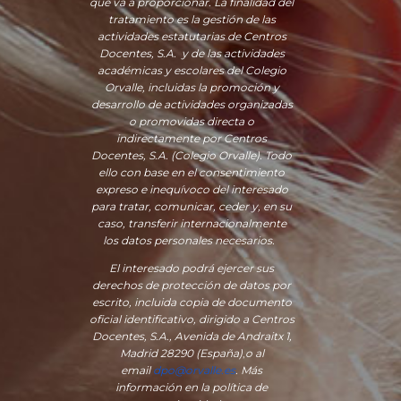
que va a proporcionar. La finalidad del
tratamiento es la gestión de las
actividades estatutarias de Centros
Docentes, S.A. y de las actividades
académicas y escolares del Colegio
Orvalle, incluidas la promoción y
desarrollo de actividades organizadas
o promovidas directa o
indirectamente por Centros
Docentes, S.A. (Colegio Orvalle). Todo
ello con base en el consentimiento
expreso e inequívoco del interesado
para tratar, comunicar, ceder y, en su
caso, transferir internacionalmente
los datos personales necesarios.
El interesado podrá ejercer sus
derechos de protección de datos por
escrito, incluida copia de documento
oficial identificativo, dirigido a Centros
Docentes, S.A., Avenida de Andraitx 1,
Madrid 28290 (España)
,
o
al
email
dpo@orvalle.es
. Más
información en la política de