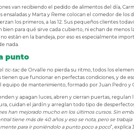
ones van recibiendo el pedido de alimentos del día, Ca
as ensaladas y Marta y Reme colocan el comedor de los de
rzan los primeros, a las 12. Sus pequeños clientes todav
 bien para qué sirve cada cubierto, ni echan de menos la
i no están en la bandeja, por eso es especialmente impor
de nada.
a punto
el
tic-tac
de Orvalle no pierda su ritmo, todos los elemen
s tienen que funcionar en perfectas condiciones, y de es
l equipo de mantenimiento, formado por Juan Pedro y C
enden y apagan luces, abren y cierran puertas, regulan l
ra, cuidan el jardín y arreglan todo tipo de desperfecto
ones han mejorado mucho en los últimos cursos. Sin emba
entral tiene más de 40 años y eso se nota, pero se trabaja
mente para ir poniéndolo a punto poco a poco
”, explica