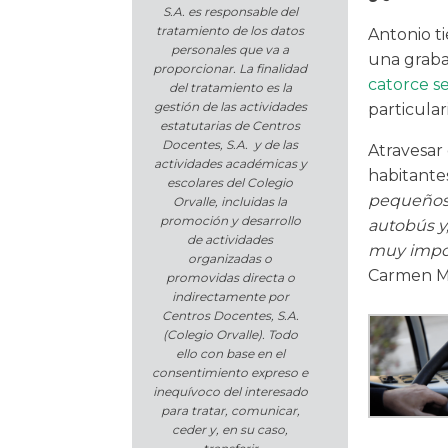
S.A. es responsable del
tratamiento de los datos
Antonio t
personales que va a
una grabac
proporcionar. La finalidad
catorce s
del tratamiento es la
gestión de las actividades
particula
estatutarias de Centros
Docentes, S.A. y de las
Atravesar
actividades académicas y
habitantes
escolares del Colegio
pequeños n
Orvalle, incluidas la
promoción y desarrollo
autobús y,
de actividades
muy impor
organizadas o
Carmen Ma
promovidas directa o
indirectamente por
Centros Docentes, S.A.
(Colegio Orvalle). Todo
ello con base en el
consentimiento expreso e
inequívoco del interesado
para tratar, comunicar,
ceder y, en su caso,