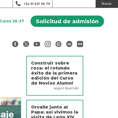
+34 91 631 96 79
Solicitud de admisión
Curso 26-27
Construir sobre
roca: el rotundo
éxito de la primera
edición del Curso
de Novios Alumni
seguir leyendo
Orvalle junto al
Papa: así vivimos la
visita de León XIV