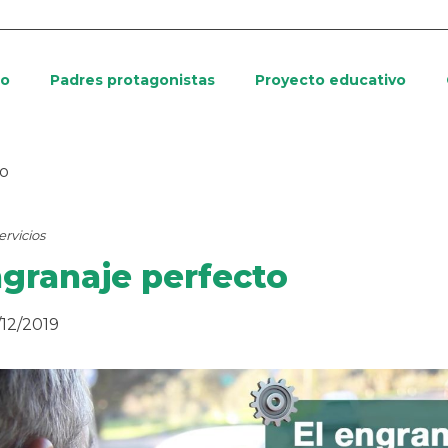
io
Padres protagonistas
Proyecto educativo
to
ervicios
ngranaje perfecto
/12/2019