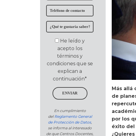
He leído y
acepto los
términos y
condiciones que se
explican a
continuación*
Más allá 
ENVIAR
de plane
repercut
académica
En cumplimiento
del
Reglamento General
por los q
de Protección de Datos
,
éxito de
se informa al interesado
¿Quieres
de que Centros Docentes,