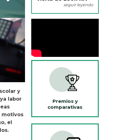
seguir leyendo
scolar y
ya labor
Premios y
reas
comparativas
s motivos
o, el
los.