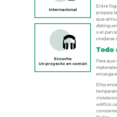
Entre fog
Internacional
prepara l
que almue
distinguen
o el pan s
olvidarse 
Todo 
Escucha
Para que 
Un proyecto en común
materiale
encarga e
Ellos enci
temperatu
instalaci
edificio c
constante