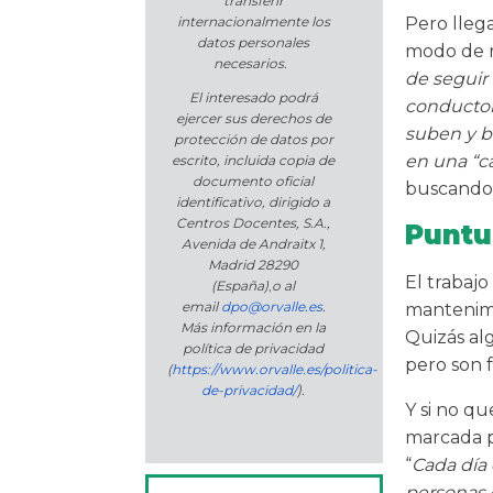
transferir
Pero llega
internacionalmente los
datos personales
modo de r
necesarios.
de seguir
El interesado podrá
conductor
ejercer sus derechos de
suben y b
protección de datos por
en una “c
escrito, incluida copia de
documento oficial
buscando 
identificativo, dirigido a
Centros Docentes, S.A.,
Puntu
Avenida de Andraitx 1,
Madrid 28290
El trabajo
(España)
,
o
al
email
dpo@orvalle.es
.
mantenimi
Más información en la
Quizás al
política de privacidad
pero son 
(
https://www.orvalle.es/politica-
de-privacidad/
).
Y si no qu
marcada p
“
Cada día
personas c