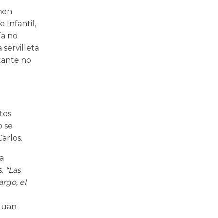
rmen
 Infantil,
ía no
 servilleta
tante no
tos
o se
arlos.
a
s.
“Las
rgo, el
 Juan