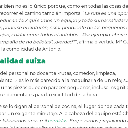
r bien no es lo único porque, como en todas las cosas de l
ecorrer el camino también importa. “
La ruta es una opo
 educando. Aquí somos un equipo y todo suma: saludar a
, ponerse el cinturón, estar pendiente de los pequeños
ajan, cuidar entre todos el autobús… Por ejemplo, ahora
ampaña de no bellotas”, ¿verdad?
”, afirma divertida Mª 
la complicidad de Antonio.
alidad suiza
 del personal no docente -rutas, comedor, limpieza,
ento…- es lo más parecido a la maquinaria de un reloj su
gunas piezas pueden parecer pequeñas, incluso insignifi
fundamentales para la exactitud de la hora.
e se lo digan al personal de cocina, el lugar donde cada 
or un exigente minutaje. A la cabeza del equipo está Ch
 elaboramos unas mil
comidas
. Empezamos preparando l
on intolerancias alimenticias, por ejemplo los celiacos, 