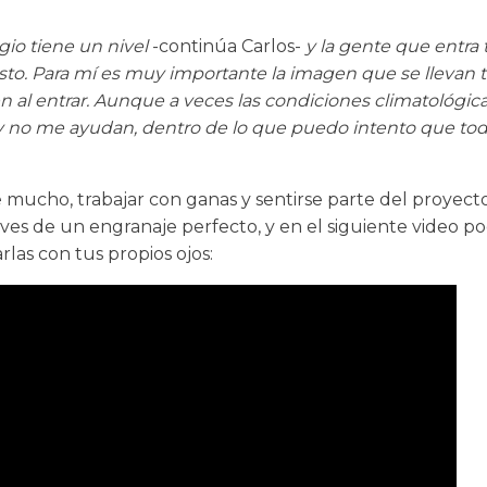
gio tiene un nivel
-continúa Carlos-
y la gente que entra
sto. Para mí es muy importante la imagen que se llevan t
n al entrar. Aunque a veces las condiciones climatológic
y no me ayudan, dentro de lo que puedo intento que tod
 mucho, trabajar con ganas y sentirse parte del proyecto
aves de un engranaje perfecto, y en el siguiente video p
las con tus propios ojos: