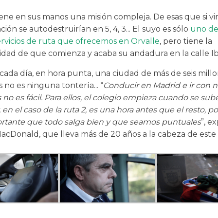
iene en sus manos una misión compleja. De esas que si vi
ión se autodestruirían en 5, 4, 3... El suyo es sólo
uno de
ervicios de ruta que ofrecemos en Orvalle
, pero tiene la
ridad de que comienza y acaba su andadura en la calle Ib
 cada día, en hora punta, una ciudad de más de seis mill
 no es ninguna tontería... “
Conducir en Madrid e ir con n
o es fácil. Para ellos, el colegio empieza cuando se sub
 en el caso de la ruta 2, es una hora antes que el resto, po
tante que todo salga bien y que seamos puntuales
”, e
cDonald, que lleva más de 20 años a la cabeza de este s