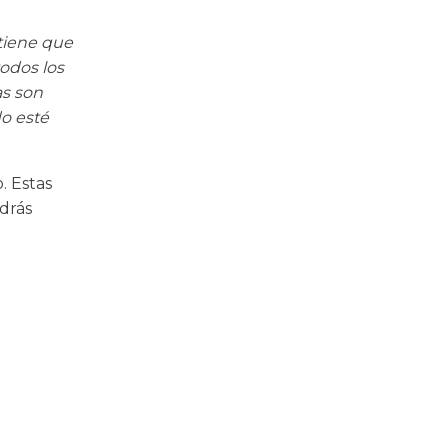
 tiene que
odos los
as son
o esté
. Estas
odrás