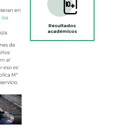
nieran en
 los
Resultados
académicos
iza.
ones de
iños
en al
r eso es
xplica Mª
ervicio.