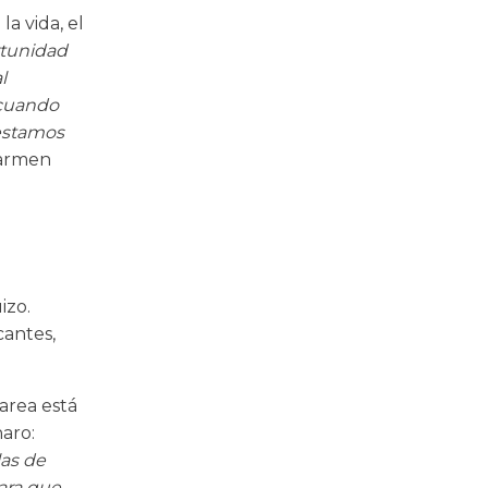
a vida, el
rtunidad
l
 cuando
 estamos
Carmen
izo.
cantes,
tarea está
aro:
as de
para que