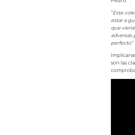
Pedro.
“
Este cole
estar a gu
que viene
adversas 
perfecto”
Implicarse
son las cl
comprobar