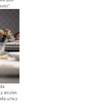
esto”
.
ada
 y azules
cada una y