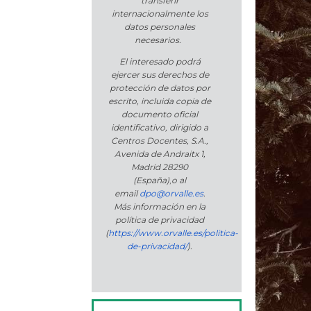
transferir
internacionalmente los
datos personales
necesarios.
El interesado podrá
ejercer sus derechos de
protección de datos por
escrito, incluida copia de
documento oficial
identificativo, dirigido a
Centros Docentes, S.A.,
Avenida de Andraitx 1,
Madrid 28290
(España)
,
o
al
email
dpo@orvalle.es
.
Más información en la
política de privacidad
(
https://www.orvalle.es/politica-
de-privacidad/
).