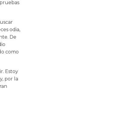
s pruebas
buscar
ces odia,
nte. De
dio
ndo como
r. Estoy
, por la
ran