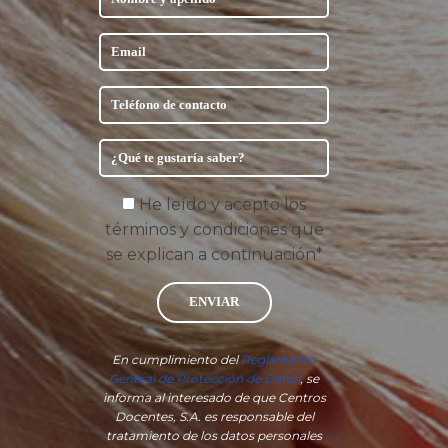
He leído y acepto los
términos y condiciones que
se explican a continuación*
ENVIAR
En cumplimiento del
Reglamento
General de Protección de Datos
, se
informa al interesado de que Centros
Docentes, S.A. es responsable del
tratamiento de los datos personales