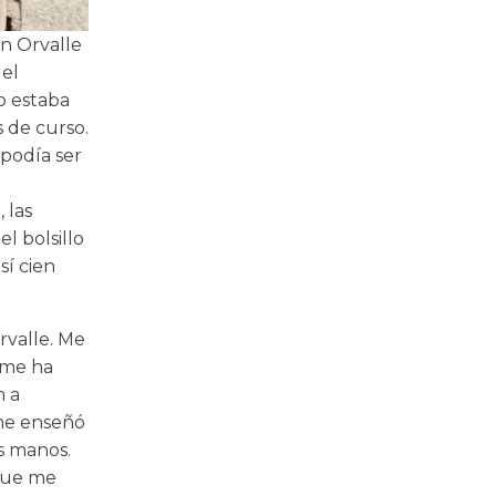
en Orvalle
 el
do estaba
s de curso.
podía ser
, las
l bolsillo
sí cien
rvalle. Me
 me ha
n a
 me enseñó
us manos.
 que me