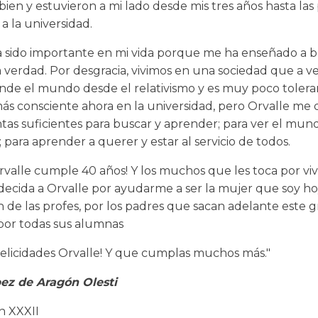
bien y estuvieron a mi lado desde mis tres años hasta la
a la universidad.
a sido importante en mi vida porque me ha enseñado a 
 verdad. Por desgracia, vivimos en una sociedad que a ve
nde el mundo desde el relativismo y es muy poco tolera
más consciente ahora en la universidad, pero Orvalle me 
tas suficientes para buscar y aprender; para ver el mu
 para aprender a querer y estar al servicio de todos.
rvalle cumple 40 años! Y los muchos que les toca por vivi
ecida a Orvalle por ayudarme a ser la mujer que soy hoy
 de las profes, por los padres que sacan adelante este g
 por todas sus alumnas
elicidades Orvalle! Y que cumplas muchos más."
ez de Aragón Olesti
n XXXII