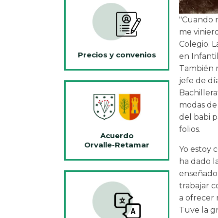
"Cuando m
me vinier
Colegio. L
Precios y convenios
en Infanti
También r
jefe de d
Bachillerat
modas de l
del babi p
folios.
Acuerdo
Orvalle-Retamar
Yo estoy c
ha dado l
enseñado 
trabajar c
a ofrecer 
Tuve la g