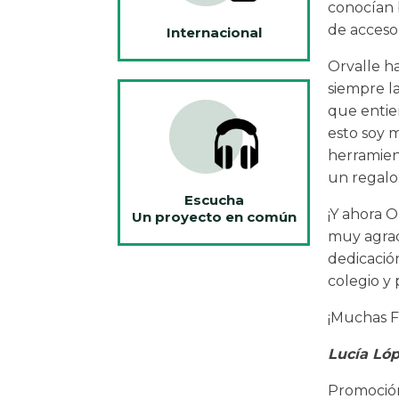
conocían 
de acceso 
Internacional
Orvalle h
siempre la
que entie
esto soy 
herramien
un regalo;
Escucha
¡Y ahora O
Un proyecto en común
muy agrad
dedicación
colegio y
¡Muchas F
Lucía Lóp
Promoció