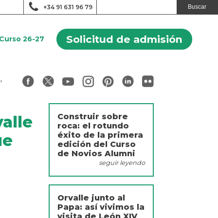
+34 91 631 96 79
Solicitud de admisión
Curso 26-27
"
Construir sobre
alle
roca: el rotundo
éxito de la primera
ue
edición del Curso
de Novios Alumni
seguir leyendo
Orvalle junto al
Papa: así vivimos la
visita de León XIV