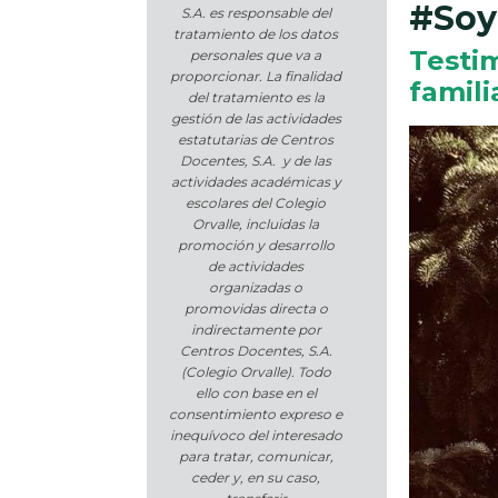
#Soy
S.A. es responsable del
tratamiento de los datos
Testim
personales que va a
proporcionar. La finalidad
famili
del tratamiento es la
gestión de las actividades
estatutarias de Centros
Docentes, S.A. y de las
actividades académicas y
escolares del Colegio
Orvalle, incluidas la
promoción y desarrollo
de actividades
organizadas o
promovidas directa o
indirectamente por
Centros Docentes, S.A.
(Colegio Orvalle). Todo
ello con base en el
consentimiento expreso e
inequívoco del interesado
para tratar, comunicar,
ceder y, en su caso,