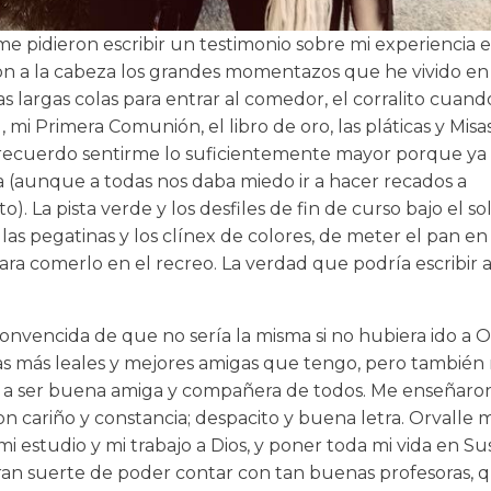
e pidieron escribir un testimonio sobre mi experiencia 
on a la cabeza los grandes momentazos que he vivido en
as largas colas para entrar al comedor, el corralito cuan
l, mi Primera Comunión, el libro de oro, las pláticas y Misa
ecuerdo sentirme lo suficientemente mayor porque ya 
ía (aunque a todas nos daba miedo ir a hacer recados a
o). La pista verde y los desfiles de fin de curso bajo el sol
as pegatinas y los clínex de colores, de meter el pan en e
ara comerlo en el recreo. La verdad que podría escribir a
onvencida de que no sería la misma si no hubiera ido a O
as más leales y mejores amigas que tengo, pero también
a ser buena amiga y compañera de todos. Me enseñaro
on cariño y constancia; despacito y buena letra. Orvalle
mi estudio y mi trabajo a Dios, y poner toda mi vida en S
ran suerte de poder contar con tan buenas profesoras,