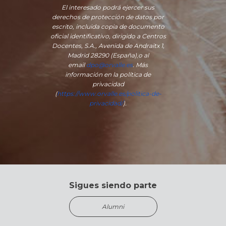
El interesado podrá ejercer sus
derechos de protección de datos por
escrito, incluida copia de documento
oficial identificativo, dirigido a Centros
Docentes, S.A., Avenida de Andraitx 1,
Madrid 28290 (España)
,
o
al
email
dpo@orvalle.es
. Más
información en la política de
privacidad
(
https://www.orvalle.es/politica-de-
privacidad/
).
Sigues siendo parte
Alumni