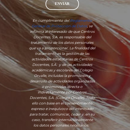
ENVIAR
En cumplimiento del
Reglamento
General de Protección de Datos
, se
informa al interesado de que Centros
Docentes, S.A. es responsable del
tratamiento de los datos personales
que va a proporcionar. La finalidad del
tratamiento es la gestión de las
actividades estatutarias de Centros
Docentes, S.A. y de las actividades
académicas y escolares del Colegio
Orvalle, incluidas la promoción y
desarrollo de actividades organizadas
o promovidas directa o
indirectamente por Centros
Docentes, S.A. (Colegio Orvalle). Todo
ello con base en el consentimiento
expreso e inequívoco del interesado
para tratar, comunicar, ceder y, en su
caso, transferir internacionalmente
los datos personales necesarios.